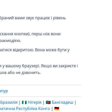
раний вами звук працює і рівень
скання кнопки), перш ніж вони
заємодією.
атися відкритою. Вона може бути у
я у вашому браузері. Якщо ви закриєте і
шов або не дзвонить.
апур
 Бразилія
|
🇳🇬 Нігерія
|
🇧🇩 Бангладеш
|
кратична Республіка Конго
|
🇩🇪