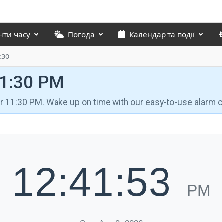
нти часу
Погода
Календар та події
:30
11:30 PM
for 11:30 PM. Wake up on time with our easy-to-use alarm c
12:41:54
PM