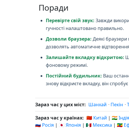
Поради
Перевірте свій звук:
Завжди викори
гучності налаштовано правильно.
Дозволи браузера:
Деякі браузери 
дозволять автоматичне відтворення
Залишайте вкладку відкритою:
Щ
фоновому режимі.
Постійний будильник:
Ваш останні
знову відкриєте вкладку, він спроб
Зараз час у цих міст:
Шанхай
·
Пекін
·
Зараз час у країнах:
🇨🇳 Китай
|
🇮🇳 Інді
🇷🇺 Росія
|
🇯🇵 Японія
|
🇲🇽 Мексика
|
🇪🇹 Е