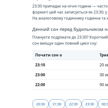
23:30 припадає на нічні години — часто
форматі цей час записується як 23:30; 
На аналоговому годиннику годинна та х
Денний сон перед будильником н
Плануєте подрімати до 23:30? Короткий
сон вміщує один повний цикл сну:
Почати сон о
Три
23:10
20 х
23:00
30 х
22:00
90 х
20:30
21:30
22:30
23:30
00: