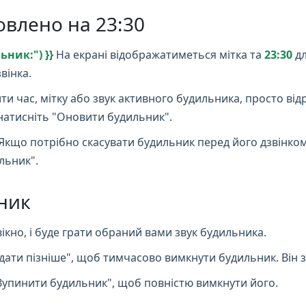
овлено на 23:30
ник:") }}
На екрані відображатиметься мітка та
23:30
дл
вінка.
и час, мітку або звук активного будильника, просто від
натисніть "Оновити будильник".
Якщо потрібно скасувати будильник перед його дзвінком
льник".
ник
ікно, і буде грати обраний вами звук будильника.
дати пізніше", щоб тимчасово вимкнути будильник. Він з
Зупинити будильник", щоб повністю вимкнути його.