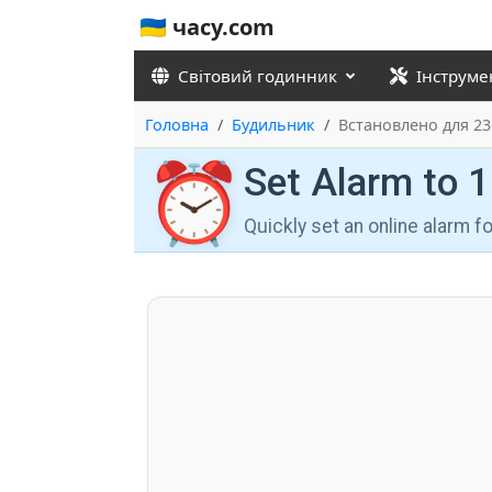
🇺🇦 часу.com
Світовий годинник
Інструме
Головна
Будильник
Встановлено для 23
⏰
Set Alarm to 
Quickly set an online alarm 