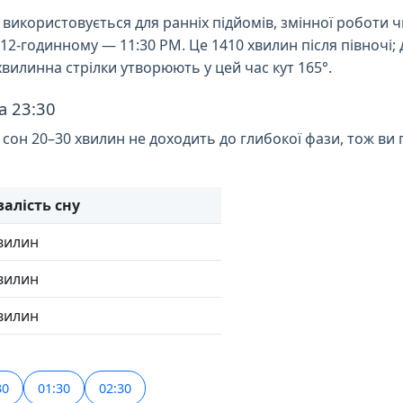
 використовується для ранніх підйомів, змінної роботи ч
у 12-годинному — 11:30 PM. Це 1410 хвилин після півночі;
вилинна стрілки утворюють у цей час кут 165°.
а 23:30
 сон 20–30 хвилин не доходить до глибокої фази, тож в
валість сну
вилин
вилин
вилин
30
01:30
02:30