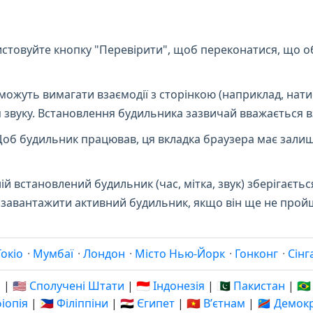
стовуйте кнопку "Перевірити", щоб переконатися, що об
можуть вимагати взаємодії з сторінкою (наприклад, нати
 звуку. Встановлення будильника зазвичай вважається в
об будильник працював, ця вкладка браузера має залиш
й встановлений будильник (час, мітка, звук) зберігаєтьс
ує завантажити активний будильник, якщо він ще не прой
Токіо
·
Мумбаї
·
Лондон
·
Місто Нью-Йорк
·
Гонконг
·
Сінг
я
|
🇺🇸 Сполучені Штати
|
🇮🇩 Індонезія
|
🇵🇰 Пакистан
|
🇧
фіопія
|
🇵🇭 Філіппіни
|
🇪🇬 Єгипет
|
🇻🇳 Вʼєтнам
|
🇨🇩 Демо