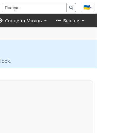
🇺🇦
▾
Сонце та Місяць
Більше
lock.