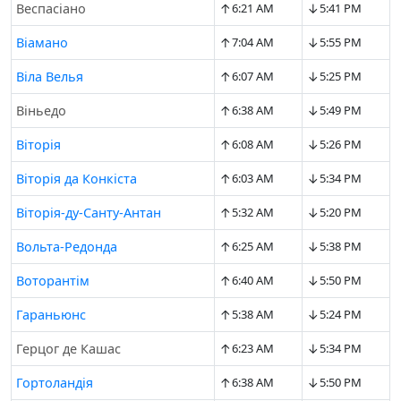
↑
↓
Веспасіано
6:21 AM
5:41 PM
↑
↓
Віамано
7:04 AM
5:55 PM
↑
↓
Віла Велья
6:07 AM
5:25 PM
↑
↓
Віньедо
6:38 AM
5:49 PM
↑
↓
Віторія
6:08 AM
5:26 PM
↑
↓
Віторія да Конкіста
6:03 AM
5:34 PM
↑
↓
Віторія-ду-Санту-Антан
5:32 AM
5:20 PM
↑
↓
Вольта-Редонда
6:25 AM
5:38 PM
↑
↓
Воторантім
6:40 AM
5:50 PM
↑
↓
Гараньюнс
5:38 AM
5:24 PM
↑
↓
Герцог де Кашас
6:23 AM
5:34 PM
↑
↓
Гортоландія
6:38 AM
5:50 PM