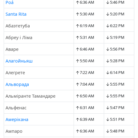
↑
↓
Poá
6:36 AM
5:46 PM
↑
↓
Santa Rita
5:30 AM
5:20 PM
↑
↓
Абаэтетуба
6:19 AM
6:22 PM
↑
↓
Абреу і Ліма
5:31 AM
5:19 PM
↑
↓
Аваре
6:46 AM
5:56 PM
↑
↓
Алaгойньяш
5:50 AM
5:28 PM
↑
↓
Алегрете
7:22 AM
6:14 PM
↑
↓
Альворада
7:04 AM
5:55 PM
↑
↓
Альміранте Тамандаре
6:50 AM
5:55 PM
↑
↓
Альфенас
6:31 AM
5:47 PM
↑
↓
Амеріканa
6:39 AM
5:51 PM
↑
↓
Ампаро
6:36 AM
5:48 PM