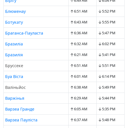
↑
↓
Біріґу
6:49 AM
6:04 PM
↑
↓
Блюменау
6:51 AM
5:52 PM
↑
↓
Ботукату
6:43 AM
5:55 PM
↑
↓
Браганса-Пауласта
6:36 AM
5:47 PM
↑
↓
Бразиліа
6:32 AM
6:02 PM
↑
↓
Бразилія
6:21 AM
5:41 PM
↑
↓
Бруссеке
6:51 AM
5:51 PM
↑
↓
Буа Віста
6:01 AM
6:14 PM
↑
↓
Валіньйос
6:38 AM
5:49 PM
↑
↓
Варжінья
6:29 AM
5:44 PM
↑
↓
Варзеа Гранде
6:05 AM
5:35 PM
↑
↓
Варзеа Пауліста
6:37 AM
5:48 PM