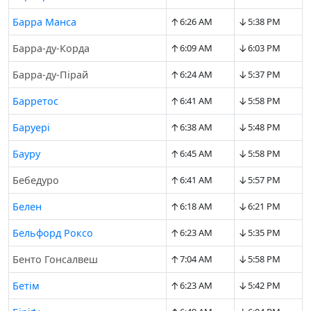
↑
↓
Барра Манса
6:26 AM
5:38 PM
↑
↓
Барра-ду-Корда
6:09 AM
6:03 PM
↑
↓
Барра-ду-Пірай
6:24 AM
5:37 PM
↑
↓
Барретос
6:41 AM
5:58 PM
↑
↓
Баруері
6:38 AM
5:48 PM
↑
↓
Бауру
6:45 AM
5:58 PM
↑
↓
Бебедуро
6:41 AM
5:57 PM
↑
↓
Белен
6:18 AM
6:21 PM
↑
↓
Бельфорд Роксо
6:23 AM
5:35 PM
↑
↓
Бенто Гонсалвеш
7:04 AM
5:58 PM
↑
↓
Бетім
6:23 AM
5:42 PM