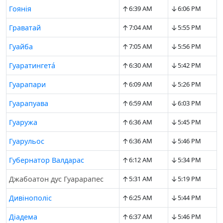
↑
↓
Гоянія
6:39 AM
6:06 PM
↑
↓
Граватай
7:04 AM
5:55 PM
↑
↓
Гуайба
7:05 AM
5:56 PM
↑
↓
Гуарaтингетá
6:30 AM
5:42 PM
↑
↓
Гуарапари
6:09 AM
5:26 PM
↑
↓
Гуарапуава
6:59 AM
6:03 PM
↑
↓
Гуаружа
6:36 AM
5:45 PM
↑
↓
Гуарульос
6:36 AM
5:46 PM
↑
↓
Губернатор Валдарас
6:12 AM
5:34 PM
↑
↓
Джабоатон дус Гуарарапес
5:31 AM
5:19 PM
↑
↓
Дивінополіс
6:25 AM
5:44 PM
↑
↓
Діадема
6:37 AM
5:46 PM