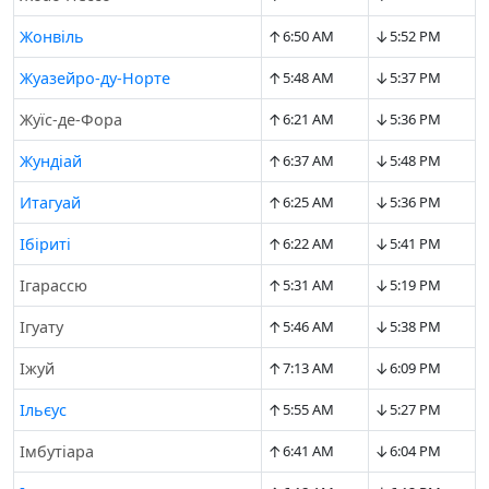
↑
↓
Жонвіль
6:50 AM
5:52 PM
↑
↓
Жуазейро-ду-Норте
5:48 AM
5:37 PM
↑
↓
Жуїс-де-Фора
6:21 AM
5:36 PM
↑
↓
Жундіай
6:37 AM
5:48 PM
↑
↓
Итагуай
6:25 AM
5:36 PM
↑
↓
Ібіриті
6:22 AM
5:41 PM
↑
↓
Ігарассю
5:31 AM
5:19 PM
↑
↓
Ігуату
5:46 AM
5:38 PM
↑
↓
Іжуй
7:13 AM
6:09 PM
↑
↓
Ільєус
5:55 AM
5:27 PM
↑
↓
Імбутіара
6:41 AM
6:04 PM