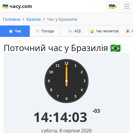
🇺🇦
🇺🇦 часу.com
▾
Головна
Країни
Час у Бразилія
⏱️
Час
🌦️
Погода
🌬️
AQI
🕌
Час молитов
🎉
Поточний час у Бразилія 🇧🇷
12
11
1
10
2
9
3
8
4
7
5
6
-03
14:14:03
субота, 8 серпня 2026