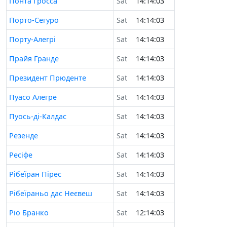
Понта Гросса
Sat
14:14:03
Порто-Сегуро
Sat
14:14:03
Порту-Алегрі
Sat
14:14:03
Прайя Гранде
Sat
14:14:03
Президент Прюденте
Sat
14:14:03
Пуасо Алегре
Sat
14:14:03
Пуось-ді-Калдас
Sat
14:14:03
Резенде
Sat
14:14:03
Ресіфе
Sat
14:14:03
Рібеїран Пірес
Sat
14:14:03
Рібеїраньо дас Неєвеш
Sat
14:14:03
Ріо Бранко
Sat
12:14:03