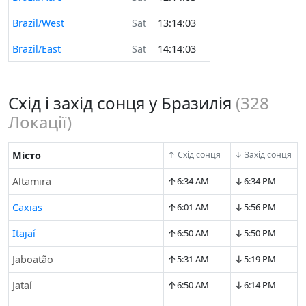
Brazil/West
Sat
13:14:03
Brazil/East
Sat
14:14:03
Схід і захід сонця у Бразилія
(
328
Локації)
Місто
↑ Схід сонця
↓ Захід сонця
↑
↓
Altamira
6:34 AM
6:34 PM
↑
↓
Caxias
6:01 AM
5:56 PM
↑
↓
Itajaí
6:50 AM
5:50 PM
↑
↓
Jaboatão
5:31 AM
5:19 PM
↑
↓
Jataí
6:50 AM
6:14 PM