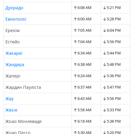
↑
↓
Дуорадо
6:08 AM
5:21 PM
↑
↓
Евнополіс
6:00 AM
5:28 PM
↑
↓
Ерехім
7:05 AM
6:04 PM
↑
↓
Естейо
7:04 AM
5:56 PM
↑
↓
Жакареї
6:34 AM
5:44 PM
↑
↓
Жандира
6:38 AM
5:48 PM
↑
↓
Жапері
6:24 AM
5:36 PM
↑
↓
Жардин Пауліста
6:37 AM
5:47 PM
↑
↓
Жау
6:43 AM
5:56 PM
↑
↓
Жекіе
5:58 AM
5:33 PM
↑
↓
Жоао Монлеваде
6:18 AM
5:38 PM
↑
↓
Жоао Пессо
5:30 AM
5:20 PM