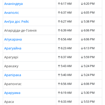
↑
↓
Ананіндеуа
6:17 AM
6:20 PM
↑
↓
Анаполіс
6:37 AM
6:05 PM
↑
↓
Анґра дос Рейс
6:27 AM
5:38 PM
↑
↓
Апарідіда-де-Гоянія
6:39 AM
6:06 PM
↑
↓
Апукарана
6:56 AM
6:06 PM
↑
↓
Арагуайна
6:23 AM
6:13 PM
↑
↓
Арагуарі
6:37 AM
5:59 PM
↑
↓
Аракажу
5:43 AM
5:24 PM
↑
↓
Арапірака
5:40 AM
5:24 PM
↑
↓
Арапонгас
6:56 AM
6:06 PM
↑
↓
Араруама
6:19 AM
5:30 PM
↑
↓
Араса
6:33 AM
5:53 PM