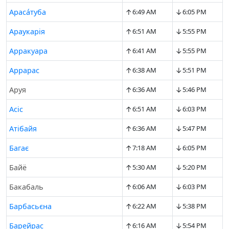
↑
↓
Араса́туба
6:49 AM
6:05 PM
↑
↓
Араукарія
6:51 AM
5:55 PM
↑
↓
Арракуара
6:41 AM
5:55 PM
↑
↓
Аррарас
6:38 AM
5:51 PM
↑
↓
Аруя
6:36 AM
5:46 PM
↑
↓
Асіс
6:51 AM
6:03 PM
↑
↓
Атібайя
6:36 AM
5:47 PM
↑
↓
Багає
7:18 AM
6:05 PM
↑
↓
Байё
5:30 AM
5:20 PM
↑
↓
Бакабаль
6:06 AM
6:03 PM
↑
↓
Барбасьєна
6:22 AM
5:38 PM
↑
↓
Барейрас
6:16 AM
5:54 PM