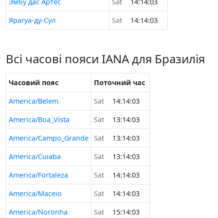
Эмбу дас Артес
Sat
14:14:03
Ярагуа-ду-Сул
Sat
14:14:03
Всі часові пояси IANA для Бразилія
Часовий пояс
Поточний час
America/Belem
Sat
14:14:03
America/Boa_Vista
Sat
13:14:03
America/Campo_Grande
Sat
13:14:03
America/Cuiaba
Sat
13:14:03
America/Fortaleza
Sat
14:14:03
America/Maceio
Sat
14:14:03
America/Noronha
Sat
15:14:03