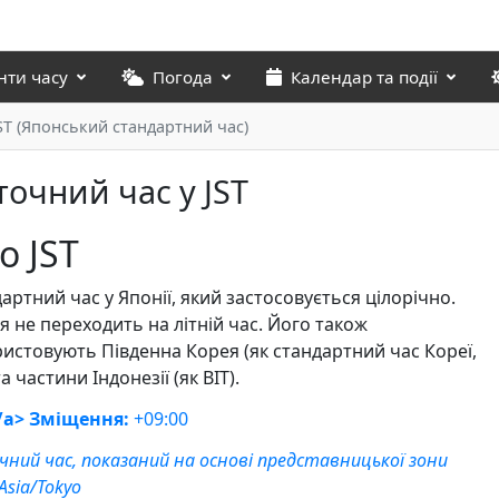
нти часу
Погода
Календар та події
ST (Японський стандартний час)
точний час у JST
о JST
артний час у Японії, який застосовується цілорічно.
я не переходить на літній час. Його також
истовують Південна Корея (як стандартний час Кореї,
та частини Індонезії (як ВІТ).
/a> Зміщення:
+09:00
ний час, показаний на основі представницької зони
Asia/Tokyo