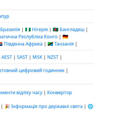
апур
 Бразилія
|
🇳🇬 Нігерія
|
🇧🇩 Бангладеш
|
кратична Республіка Конго
|
🇩🇪
🇦 Південна Африка
|
🇹🇿 Танзанія
|
|
AEST
|
SAST
|
MSK
|
NZST
|
штовний цифровий годинник
|
ументи відліку часу
|
Конвертор
|
🎉 Інформація про державні свята
|
🌐