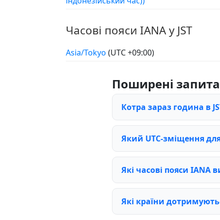
індонезійський час))
Часові пояси IANA у JST
Asia/Tokyo
(UTC +09:00)
Поширені запит
Котра зараз година в JS
Який UTC-зміщення для
Які часові пояси IANA 
Які країни дотримуютьс