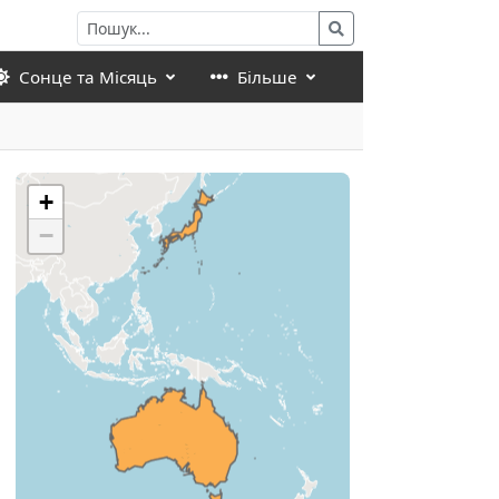
Сонце та Місяць
Більше
+
−