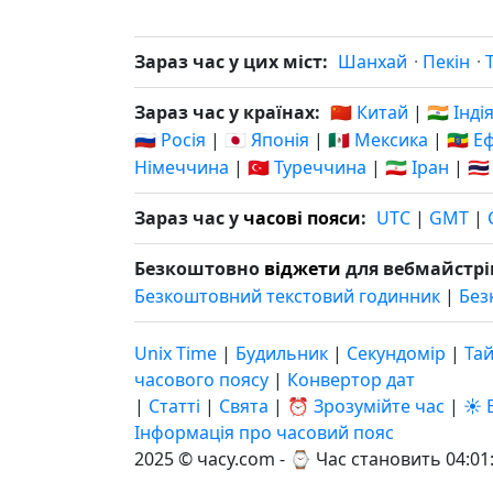
Зараз час у цих міст:
Шанхай
·
Пекін
·
Зараз час у країнах:
🇨🇳 Китай
|
🇮🇳 Інді
🇷🇺 Росія
|
🇯🇵 Японія
|
🇲🇽 Мексика
|
🇪🇹 Е
Німеччина
|
🇹🇷 Туреччина
|
🇮🇷 Іран
|
🇹
Зараз час у
часові пояси
:
UTC
|
GMT
|
Безкоштовно
віджети
для вебмайстрі
Безкоштовний текстовий годинник
|
Без
Unix Time
|
Будильник
|
Секундомір
|
Та
часового поясу
|
Конвертор дат
|
Статті
|
Свята
|
⏰ Зрозумійте час
|
☀️ 
Інформація про часовий пояс
2025 © часу.com - ⌚
Час становить 04:01