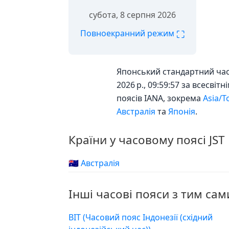
субота, 8 серпня 2026
⛶
Повноекранний режим
Японський стандартний час 
2026 р., 09:59:57 за всесві
поясів IANA, зокрема
Asia/T
Австралія
та
Японія
.
Країни у часовому поясі JST
🇦🇺 Австралія
Інші часові пояси з тим сам
ВІТ (Часовий пояс Індонезії (східний