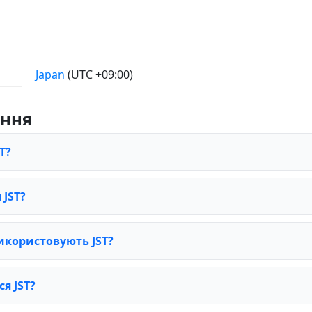
Japan
(UTC +09:00)
ання
T?
 JST?
використовують JST?
я JST?