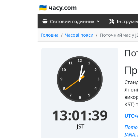
🇺🇦 часу.com
Світовий годинник
Інструме
Головна
Часові пояси
Поточний час у J
По
13:01:39
12
11
1
Пр
10
2
9
3
Станд
8
4
Японі
7
5
викор
6
KST) 
13:01:39
UTC<
JST
Поточ
IANA: