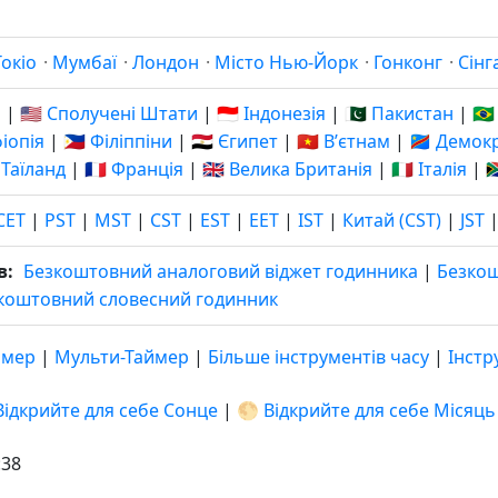
Токіо
·
Мумбаї
·
Лондон
·
Місто Нью-Йорк
·
Гонконг
·
Сінг
я
|
🇺🇸 Сполучені Штати
|
🇮🇩 Індонезія
|
🇵🇰 Пакистан
|
🇧
фіопія
|
🇵🇭 Філіппіни
|
🇪🇬 Єгипет
|
🇻🇳 Вʼєтнам
|
🇨🇩 Демо
 Таїланд
|
🇫🇷 Франція
|
🇬🇧 Велика Британія
|
🇮🇹 Італія
|

CET
|
PST
|
MST
|
CST
|
EST
|
EET
|
IST
|
Китай (CST)
|
JST
в:
Безкоштовний аналоговий віджет годинника
|
Безко
коштовний словесний годинник
ймер
|
Мульти-Таймер
|
Більше інструментів часу
|
Інстр
Відкрийте для себе Сонце
|
🌕 Відкрийте для себе Місяць
:39