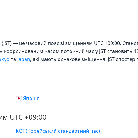
(JST) — це часовий пояс зі зміщенням UTC +09:00. Станом
тнім координованим часом поточний час у JST становить 18
okyo
та
Japan
, які мають однакове зміщення. JST спостеріг
🇯🇵 Японія
им UTC +09:00
КСТ (Корейський стандартний час)