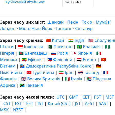
Кубінський літній час
08:49
пн
Зараз час у цих міст:
Шанхай
·
Пекін
·
Токіо
·
Мумбаї
·
Лондон
·
Місто Нью-Йорк
·
Гонконг
·
Сінгапур
Зараз час у країнах:
🇨🇳 Китай
|
🇮🇳 Індія
|
🇺🇸 Сполучені
Штати
|
🇮🇩 Індонезія
|
🇵🇰 Пакистан
|
🇧🇷 Бразилія
|
🇳🇬
Нігерія
|
🇧🇩 Бангладеш
|
🇷🇺 Росія
|
🇯🇵 Японія
|
🇲🇽
Мексика
|
🇪🇹 Ефіопія
|
🇵🇭 Філіппіни
|
🇪🇬 Єгипет
|
🇻🇳
Вʼєтнам
|
🇨🇩 Демократична Республіка Конго
|
🇩🇪
Німеччина
|
🇹🇷 Туреччина
|
🇮🇷 Іран
|
🇹🇭 Таїланд
|
🇫🇷
Франція
|
🇬🇧 Велика Британія
|
🇮🇹 Італія
|
🇿🇦 Південна
Африка
|
🇹🇿 Танзанія
|
Зараз час у
часові пояси
:
UTC
|
GMT
|
CET
|
PST
|
MST
|
CST
|
EST
|
EET
|
IST
|
Китай (CST)
|
JST
|
AEST
|
SAST
|
MSK
|
NZST
|