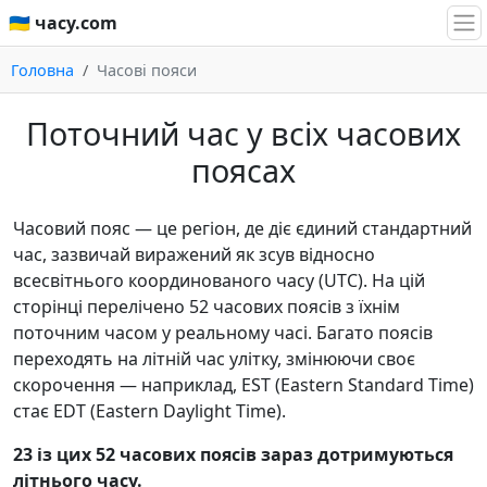
🇺🇦 часу.com
Головна
Часові пояси
Поточний час у всіх часових
поясах
Часовий пояс — це регіон, де діє єдиний стандартний
час, зазвичай виражений як зсув відносно
всесвітнього координованого часу (UTC). На цій
сторінці перелічено 52 часових поясів з їхнім
поточним часом у реальному часі. Багато поясів
переходять на літній час улітку, змінюючи своє
скорочення — наприклад, EST (Eastern Standard Time)
стає EDT (Eastern Daylight Time).
23 із цих 52 часових поясів зараз дотримуються
літнього часу.