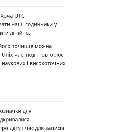
 Хоча UTC
мати наші годинники у
ити лінійно.
 його точніше можна
 Unix час іноді повторює
 наукових і високоточних
позначки для
ідкривалися.
о дату і час для записів