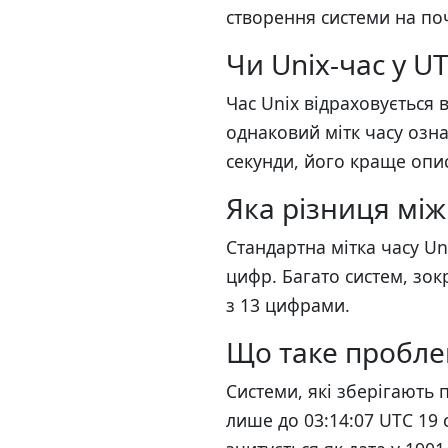
створення системи на поч
Чи Unix-час у U
Час Unix відраховується в
однаковий мітк часу означ
секунди, його краще опис
Яка різниця між
Стандартна мітка часу Un
цифр. Багато систем, зок
з 13 цифрами.
Що таке пробле
Системи, які зберігають 
лише до 03:14:07 UTC 19 