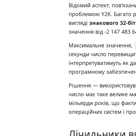
Відомий аспект, пов’язан
проблемою Y2K. Багато р
вигляді
знакового 32-бі
значення від -2 147 483 6
Максимальне значення,
секунди число перевищи
інтерпретуватимуть як да
програмному забезпеченн
Рішення — використову
число має таке велике м
мільярди років, що факт
операційних систем і пр
Лічильники ви