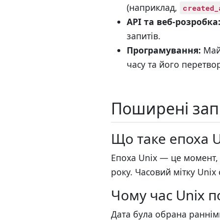
(наприклад,
created_
API та веб-розробка
запитів.
Програмування:
Майж
часу та його перетво
Поширені зап
Що таке епоха U
Епоха Unix — це момент, з
року. Часовий мітку Unix
Чому час Unix п
Дата була обрана раннім