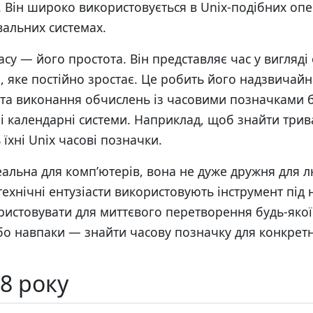
у. Він широко використовується в Unix-подібних оп
альних системах.
су — його простота. Він представляє час у вигляді
, яке постійно зростає. Це робить його надзвичай
та виконання обчислень із часовими позначками б
зні календарні системи. Наприклад, щоб знайти трив
 їхні Unix часові позначки.
еальна для комп’ютерів, вона не дуже дружня для
технічні ентузіасти використовують інструмент під
ристовувати для миттєвого перетворення будь-якої
бо навпаки — знайти часову позначку для конкретн
8 року