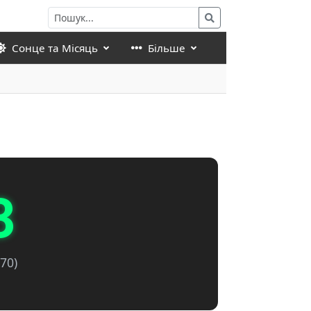
Сонце та Місяць
Більше
3
70)