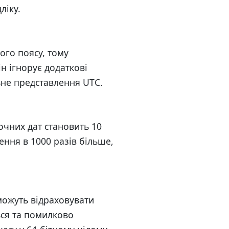
ліку.
вого поясу, тому
ін ігнорує додаткові
льне представлення UTC.
точних дат становить 10
ення в 1000 разів більше,
 можуть відраховувати
ься та помилково