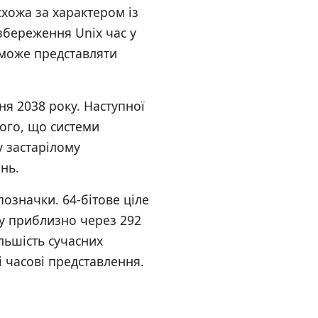
схожа за характером із
збереження Unix час у
о може представляти
чня 2038 року. Наступної
ого, що системи
у застарілому
нь.
означки. 64-бітове ціле
у приблизно через 292
льшість сучасних
 часові представлення.