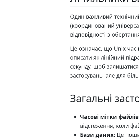
Один важливий технічний
(координований універса
відповідності з обертання
Це означає, що Unix час
описати як лінійний підр
секунду, щоб залишатися
застосувань, але для біл
Загальні заст
Часові мітки файлів
відстеження, коли фа
Бази даних:
Це пошир