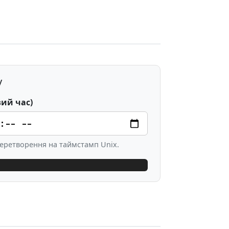
у
вий час)
 перетворення на таймстамп Unix.