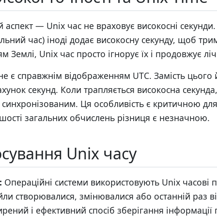
 аспект — Unix час не враховує високосні секунди.
льний час) іноді додає високосну секунду, щоб три
м Землі, Unix час просто ігнорує їх і продовжує ліч
 не є справжнім відображенням UTC. Замість цього
ахунок секунд. Коли трапляється високосна секунда,
 синхронізованим. Ця особливість є критичною для
ьшості загальних обчислень різниця є незначною.
осування Unix часу
:
Операційні системи використовують Unix часові 
йли створювалися, змінювалися або останній раз в
ений і ефективний спосіб зберігання інформації пр