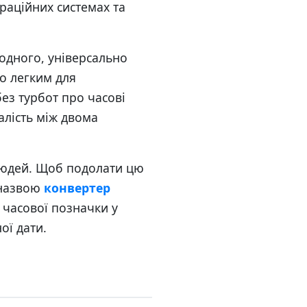
ераційних системах та
 одного, універсально
но легким для
ез турбот про часові
алість між двома
 людей. Щоб подолати цю
 назвою
конвертер
 часової позначки у
ої дати.