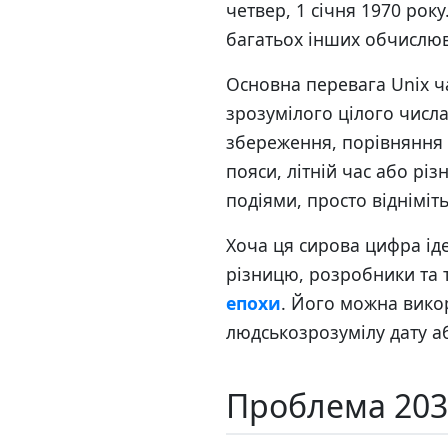
четвер, 1 січня 1970 рок
багатьох інших обчислюв
Основна перевага Unix ча
зрозумілого цілого числа
збереження, порівняння 
пояси, літній час або рі
подіями, просто відніміть
Хоча ця сирова цифра ід
різницю, розробники та 
епохи
. Його можна вико
людськозрозумілу дату а
Проблема 203