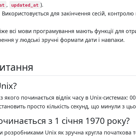
,
).
at
updated_at
:
Використовується для закінчення сесій, контролю 
е всі мови програмування мають функції для отр
рення у людські зручні формати дати і навпаки.
итання
nix?
 якого починається відлік часу в Unix-системах: 00
 становить просто кількість секунд, що минули з ць
очинається з 1 січня 1970 року?
и розробниками Unix як зручна кругла початкова т