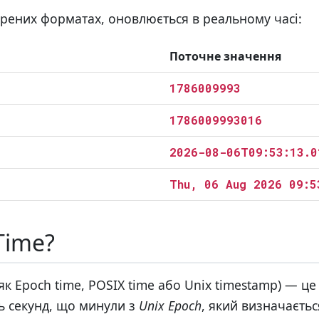
рених форматах, оновлюється в реальному часі:
Поточне значення
1786009993
1786009993016
2026-08-06T09:53:13.0
Thu, 06 Aug 2026 09:5
Time?
к Epoch time, POSIX time або Unix timestamp) — це
ть секунд, що минули з
Unix Epoch
, який визначаєтьс