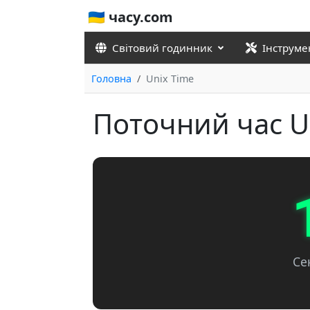
🇺🇦 часу.com
Світовий годинник
Інструме
Головна
Unix Time
Поточний час Un
Се