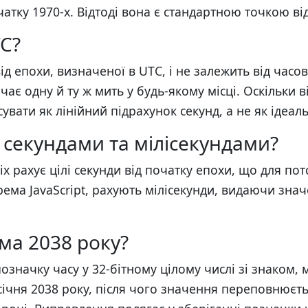
атку 1970-х. Відтоді вона є стандартною точкою від
TC?
ід епохи, визначеної в UTC, і не залежить від часо
ає одну й ту ж мить у будь-якому місці. Оскільки в
увати як лінійний підрахунок секунд, а не як ідеа
 секундами та мілісекундами?
ix рахує цілі секунди від початку епохи, що для по
рема JavaScript, рахують мілісекунди, видаючи знач
ма 2038 року?
позначку часу у 32-бітному цілому числі зі знаком,
січня 2038 року, після чого значення переповнюєт