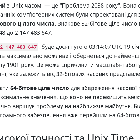
ий з Unix часом, — це "Проблема 2038 року". Вона 
анніх комп’ютерних систем були спроектовані для 
тового цілого числа
. Знакове 32-бітове ціле числ
48 до 2 147 483 647.
, буде досягнуто о 03:14:07 UTC 19 сі
2 147 483 647
ть максимально можливе і обернеться до найменш
ту 1901 року. Це може спричинити масштабні збої 
і, яке залежить від 32-бітових часових представле
вати
64-бітове ціле число
для збереження часової п
аксимальне значення, що воно не перевищить меж
ично вирішує проблему на найближче майбутнє. Бі
ограмного забезпечення вже перейшли на 64-бітові
сокої точності та Unix Time