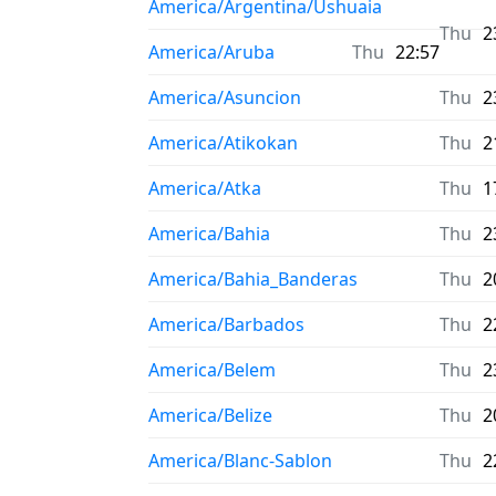
America/Argentina/Ushuaia
Thu
2
America/Aruba
Thu
22:57
America/Asuncion
Thu
2
America/Atikokan
Thu
2
America/Atka
Thu
1
America/Bahia
Thu
2
America/Bahia_Banderas
Thu
2
America/Barbados
Thu
2
America/Belem
Thu
2
America/Belize
Thu
2
America/Blanc-Sablon
Thu
2