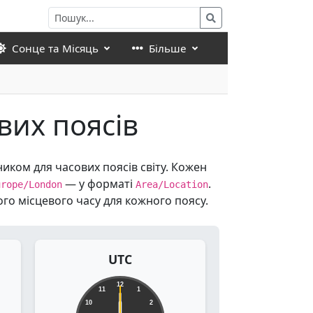
Сонце та Місяць
Більше
вих поясів
ником для часових поясів світу. Кожен
— у форматі
.
urope/London
Area/Location
ого місцевого часу для кожного поясу.
UTC
12
11
1
10
2