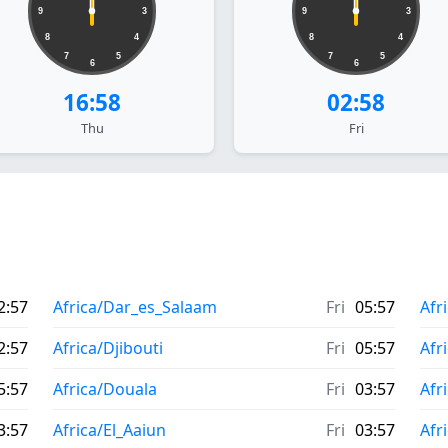
9
3
9
3
8
4
8
4
7
5
7
5
6
6
16:58
02:58
Thu
Fri
2:57
Africa/Dar_es_Salaam
Fri
05:57
Afr
2:57
Africa/Djibouti
Fri
05:57
Afr
5:57
Africa/Douala
Fri
03:57
Afr
3:57
Africa/El_Aaiun
Fri
03:57
Afr