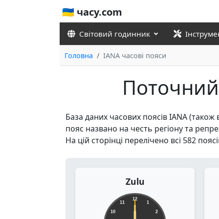
🇺🇦 часу.com
Світовий годинник
Інструме
Головна
IANA часові пояси
Поточний 
База даних часових поясів IANA (також 
пояс названо на честь регіону та репр
На цій сторінці перелічено всі 582 поя
Zulu
12
11
1
10
2