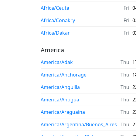
Africa/Ceuta
Fri
0
Africa/Conakry
Fri
0
Africa/Dakar
Fri
0
America
America/Adak
Thu
1
America/Anchorage
Thu
1
America/Anguilla
Thu
2
America/Antigua
Thu
2
America/Araguaina
Thu
2
America/Argentina/Buenos_Aires
Thu
2