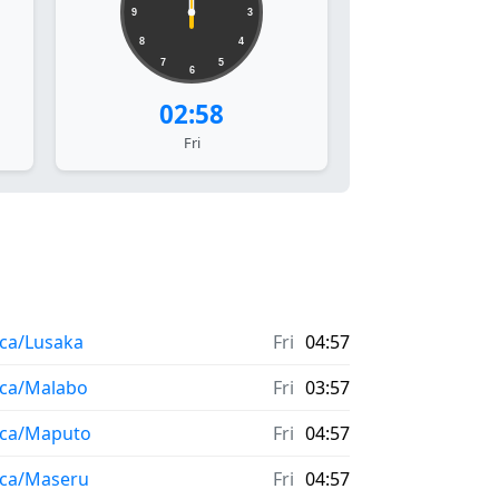
9
3
8
4
7
5
6
02:58
Fri
ica/Lusaka
Fri
04:57
ica/Malabo
Fri
03:57
ica/Maputo
Fri
04:57
ica/Maseru
Fri
04:57