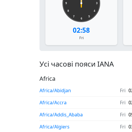
9
3
8
4
7
5
6
02:58
Fri
Усі часові пояси IANA
Africa
Africa/Abidjan
Fri
0
Africa/Accra
Fri
0
Africa/Addis_Ababa
Fri
0
Africa/Algiers
Fri
0