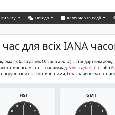
нти часу
Погода
Календар та події
час для всіх IANA часо
відома як база даних Олсона або tz) є стандартним довід
езентативного міста — наприклад,
або
America/New_York
E
сів, згрупованих за континентами, із зазначенням поточн
HST
GMT
12
12
11
1
11
1
10
2
10
2