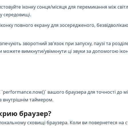
стовуйте іконку сонця/місяця для перемикання між світ
у середовищі.
іконку повного екрану для зосередженого, безвідволік
езпечують зворотний зв'язок при запуску, паузі та розділ
 можете вимкнути/увімкнути ці звуки за допомогою іконк
I `performance.now()` вашого браузера для точності до 
 з внутрішнім таймером.
акрию браузер?
локальному сховищі браузера. Коли ви повернетеся на сто