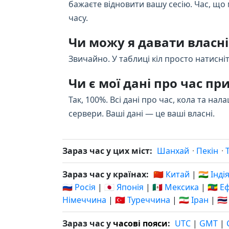
бажаєте відновити вашу сесію. Час, що
часу.
Чи можу я давати власні
Звичайно. У таблиці кіл просто натисніть
Чи є мої дані про час п
Так, 100%. Всі дані про час, кола та н
сервери. Ваші дані — це ваші власні.
Зараз час у цих міст:
Шанхай
·
Пекін
·
Зараз час у країнах:
🇨🇳 Китай
|
🇮🇳 Інді
🇷🇺 Росія
|
🇯🇵 Японія
|
🇲🇽 Мексика
|
🇪🇹 Е
Німеччина
|
🇹🇷 Туреччина
|
🇮🇷 Іран
|
🇹
Зараз час у
часові пояси
:
UTC
|
GMT
|