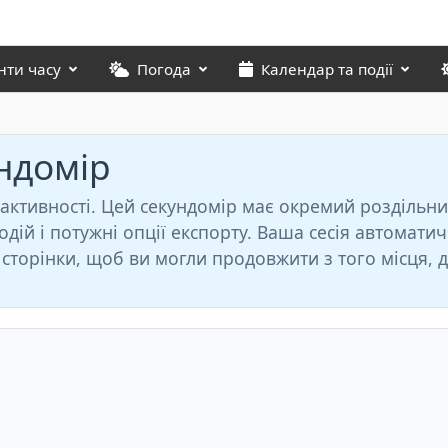
нти часу
Погода
Календар та події
ндомір
 активності. Цей секундомір має окремий роздільни
дій і потужні опції експорту. Ваша сесія автомати
 сторінки, щоб ви могли продовжити з того місця, 