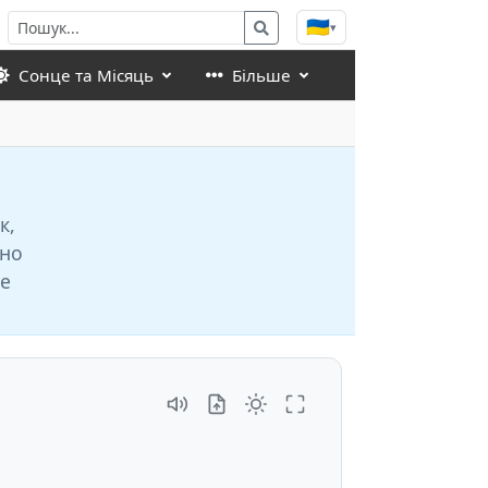
🇺🇦
▾
Сонце та Місяць
Більше
к,
чно
де