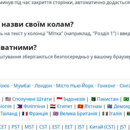
 минув під час закриття сторінки, автоматично додасть
 назви своїм колам?
 на текст у колонці "Мітка" (наприклад, "Розділ 1") і вве
риватними?
алаштування зберігаються безпосередньо у вашому браузер
Токіо
·
Мумбаї
·
Лондон
·
Місто Нью-Йорк
·
Гонконг
·
Сінг
я
|
🇺🇸 Сполучені Штати
|
🇮🇩 Індонезія
|
🇵🇰 Пакистан
|
🇧
фіопія
|
🇵🇭 Філіппіни
|
🇪🇬 Єгипет
|
🇻🇳 Вʼєтнам
|
🇨🇩 Демо
 Таїланд
|
🇫🇷 Франція
|
🇬🇧 Велика Британія
|
🇮🇹 Італія
|

CET
|
PST
|
MST
|
CST
|
EST
|
EET
|
IST
|
Китай (CST)
|
JST