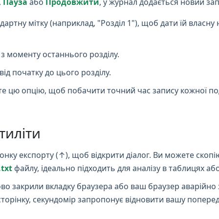
,
Пауза
або
Продовжити
, у журнал додається новий зап
ртну мітку (наприклад, "Розділ 1"), щоб дати їй власну н
 з моменту останнього розділу.
ід початку до цього розділу.
те цю опцію, щоб побачити точний час запису кожної под
тиліти
онку експорту (↑), щоб відкрити діалог. Ви можете скопію
.txt
файлу, ідеально підходить для аналізу в таблицях аб
во закрили вкладку браузера або ваш браузер аварійно 
е сторінку, секундомір запропонує відновити вашу попер