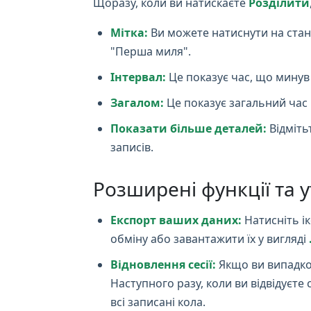
Щоразу, коли ви натискаєте
Розділити
Мітка:
Ви можете натиснути на станда
"Перша миля".
Інтервал:
Це показує час, що минув
Загалом:
Це показує загальний час в
Показати більше деталей:
Відміть
записів.
Розширені функції та у
Експорт ваших даних:
Натисніть ік
обміну або завантажити їх у вигляді
Відновлення сесії:
Якщо ви випадко
Наступного разу, коли ви відвідуєт
всі записані кола.