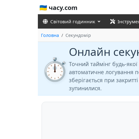
🇺🇦 часу.com
Світовий годинник
Інструме
Головна
Секундомір
Онлайн секу
⏱️
Точний таймінг будь-якої
автоматичне логування по
зберігається при закритті
зупинилися.