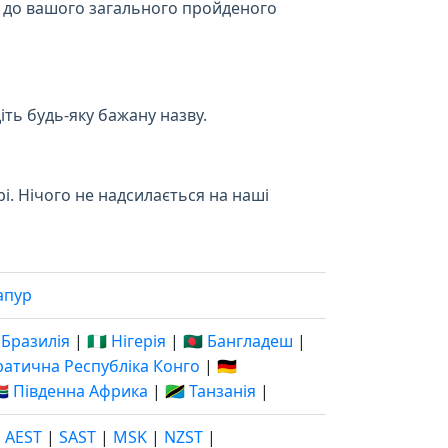
ся до вашого загального пройденого
діть будь-яку бажану назву.
і. Нічого не надсилається на наші
апур
 Бразилія
|
🇳🇬 Нігерія
|
🇧🇩 Бангладеш
|
кратична Республіка Конго
|
🇩🇪
🇦 Південна Африка
|
🇹🇿 Танзанія
|
|
AEST
|
SAST
|
MSK
|
NZST
|