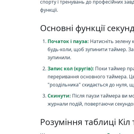
спорту і тренувань до професійних зав
функції.
Основні функції секун
Початок і пауза:
Натисніть зелену 
будь-коли, щоб зупинити таймер. З
зупинили.
Запис кол (кругів):
Поки таймер пра
переривання основного таймера. Це 
"роздільника" скидається до нуля, 
Скинути:
Після паузи таймера ви м
журнали подій, повертаючи секундом
Розуміння таблиці Кіл 