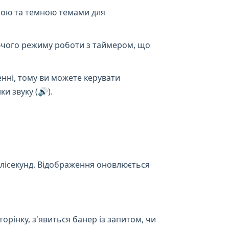
лою та темною темами для
аючого режиму роботи з таймером, що
енні, тому ви можете керувати
и звуку (🔊).
мілісекунд. Відображення оновлюється
рінку, з'явиться банер із запитом, чи