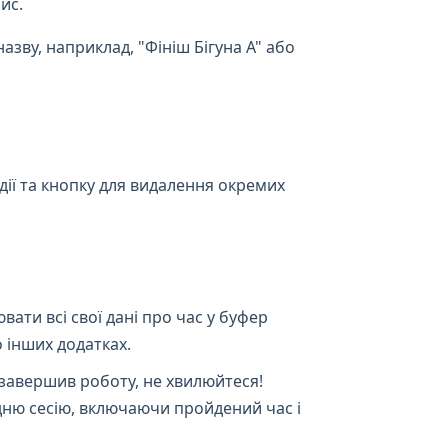
ис.
азву, наприклад, "Фініш Бігуна А" або
ії та кнопку для видалення окремих
вати всі свої дані про час у буфер
о інших додатках.
завершив роботу, не хвилюйтеся!
едню сесію, включаючи пройдений час і