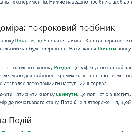
дань і експериментів. Нижче наведено посібник, щоб до
доміра: покроковий посібник
кнопку
Почати
, щоб почати таймінг. Кнопка перетвори
агальний час буде збережено. Натискання
Почати
знову 
цює, натисніть кнопку
Розділ
. Це зафіксує поточний час
ідеально для таймінгу окремих кіл у гонці або сегмент
що дозволяє легко таймити наступний інтервал.
ожете натиснути кнопку
Скинути
. Це повністю очистить 
ір до початкового стану. Потрібне підтвердження, щоб з
та Подій