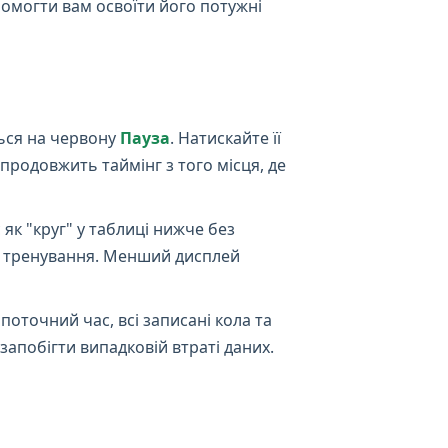
помогти вам освоїти його потужні
ться на червону
Пауза
. Натискайте її
продовжить таймінг з того місця, де
 як "круг" у таблиці нижче без
ів тренування. Менший дисплей
поточний час, всі записані кола та
апобігти випадковій втраті даних.