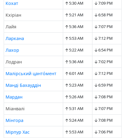
↑
↓
Кохат
5:30 AM
7:09 PM
↑
↓
Кхіріан
5:21 AM
6:58 PM
↑
↓
Лайя
5:36 AM
7:07 PM
↑
↓
Ларканa
5:53 AM
7:12 PM
↑
↓
Лахор
5:22 AM
6:54 PM
↑
↓
Лодран
5:36 AM
7:02 PM
↑
↓
Малірський цанто́мент
6:01 AM
7:12 PM
↑
↓
Манді Бахауддін
5:23 AM
6:59 PM
↑
↓
Мардан
5:26 AM
7:08 PM
↑
↓
Міанвалі
5:31 AM
7:07 PM
↑
↓
Мінгора
5:24 AM
7:08 PM
↑
↓
Мірпур Хас
5:53 AM
7:06 PM