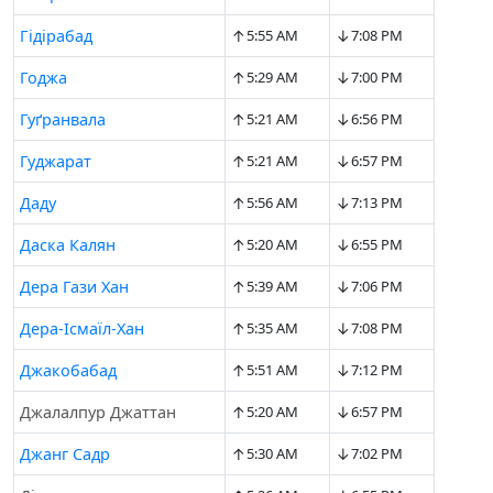
↑
↓
Гідірабад
5:55 AM
7:08 PM
↑
↓
Годжа
5:29 AM
7:00 PM
↑
↓
Гуґранвала
5:21 AM
6:56 PM
↑
↓
Гуджарат
5:21 AM
6:57 PM
↑
↓
Даду
5:56 AM
7:13 PM
↑
↓
Даска Калян
5:20 AM
6:55 PM
↑
↓
Дера Гази Хан
5:39 AM
7:06 PM
↑
↓
Дера-Ісмаїл-Хан
5:35 AM
7:08 PM
↑
↓
Джакобабад
5:51 AM
7:12 PM
↑
↓
Джалалпур Джаттан
5:20 AM
6:57 PM
↑
↓
Джанг Садр
5:30 AM
7:02 PM