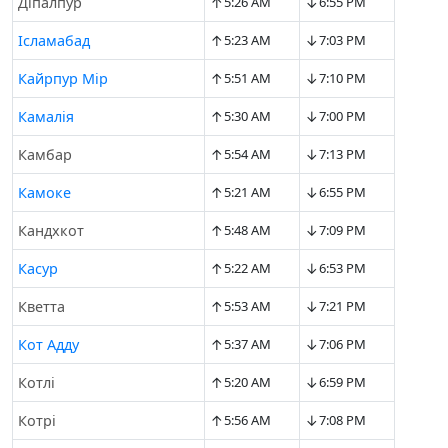
↑
↓
Діпалпур
5:26 AM
6:55 PM
↑
↓
Ісламабад
5:23 AM
7:03 PM
↑
↓
Кайрпур Мір
5:51 AM
7:10 PM
↑
↓
Камалія
5:30 AM
7:00 PM
↑
↓
Камбар
5:54 AM
7:13 PM
↑
↓
Камоке
5:21 AM
6:55 PM
↑
↓
Кандхкот
5:48 AM
7:09 PM
↑
↓
Касур
5:22 AM
6:53 PM
↑
↓
Кветта
5:53 AM
7:21 PM
↑
↓
Кот Адду
5:37 AM
7:06 PM
↑
↓
Котлі
5:20 AM
6:59 PM
↑
↓
Котрі
5:56 AM
7:08 PM