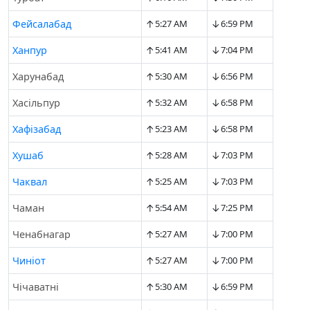
↑
↓
Фейсалабад
5:27 AM
6:59 PM
↑
↓
Ханпур
5:41 AM
7:04 PM
↑
↓
Харунабад
5:30 AM
6:56 PM
↑
↓
Хасільпур
5:32 AM
6:58 PM
↑
↓
Хафізабад
5:23 AM
6:58 PM
↑
↓
Хушаб
5:28 AM
7:03 PM
↑
↓
Чаквал
5:25 AM
7:03 PM
↑
↓
Чаман
5:54 AM
7:25 PM
↑
↓
Ченабнагар
5:27 AM
7:00 PM
↑
↓
Чиніот
5:27 AM
7:00 PM
↑
↓
Чічаватні
5:30 AM
6:59 PM