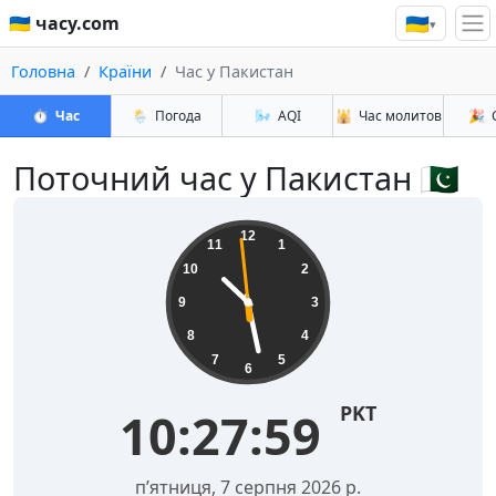
🇺🇦
🇺🇦 часу.com
▾
Головна
Країни
Час у Пакистан
⏱️
Час
🌦️
Погода
🌬️
AQI
🕌
Час молитов
🎉
Поточний час у Пакистан 🇵🇰
12
11
1
10
2
9
3
8
4
7
5
6
PKT
10:28:00
пʼятниця, 7 серпня 2026 р.