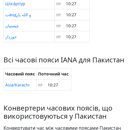
Шіка́рпур
пт
10:28
تандو الله یار
пт
10:28
چیستیان
пт
10:28
خوزدار
пт
10:28
Всі часові пояси IANA для Пакистан
Часовий пояс
Поточний час
Asia/Karachi
пт
10:28
Конвертери часових поясів, що
використовуються у Пакистан
Конвертувати час між часовими поясами Пакистан