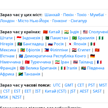
Зараз час у цих міст:
Шанхай
·
Пекін
·
Токіо
·
Мумбаї
·
Лондон
·
Місто Нью-Йорк
·
Гонконг
·
Сінгапур
Зараз час у країнах:
🇨🇳 Китай
|
🇮🇳 Індія
|
🇺🇸 Сполучені
Штати
|
🇮🇩 Індонезія
|
🇵🇰 Пакистан
|
🇧🇷 Бразилія
|
🇳🇬
Нігерія
|
🇧🇩 Бангладеш
|
🇷🇺 Росія
|
🇯🇵 Японія
|
🇲🇽
Мексика
|
🇪🇹 Ефіопія
|
🇵🇭 Філіппіни
|
🇪🇬 Єгипет
|
🇻🇳
Вʼєтнам
|
🇨🇩 Демократична Республіка Конго
|
🇩🇪
Німеччина
|
🇹🇷 Туреччина
|
🇮🇷 Іран
|
🇹🇭 Таїланд
|
🇫🇷
Франція
|
🇬🇧 Велика Британія
|
🇮🇹 Італія
|
🇿🇦 Південна
Африка
|
🇹🇿 Танзанія
|
Зараз час у
часові пояси
:
UTC
|
GMT
|
CET
|
PST
|
MST
|
CST
|
EST
|
EET
|
IST
|
Китай (CST)
|
JST
|
AEST
|
SAST
|
MSK
|
NZST
|