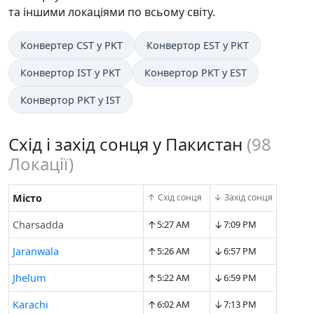
та іншими локаціями по всьому світу.
Конвертер CST у PKT
Конвертор EST у PKT
Конвертор IST у PKT
Конвертор PKT у EST
Конвертор PKT у IST
Схід і захід сонця у Пакистан
(
98
Локації)
Місто
↑ Схід сонця
↓ Захід сонця
↑
↓
Charsadda
5:27 AM
7:09 PM
↑
↓
Jaranwala
5:26 AM
6:57 PM
↑
↓
Jhelum
5:22 AM
6:59 PM
↑
↓
Karachi
6:02 AM
7:13 PM