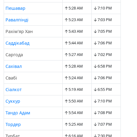
↑
↓
Пешавар
5:28 AM
7:10 PM
↑
↓
Равалпінді
5:23 AM
7:03 PM
↑
↓
Рахім'яр Хан
5:43 AM
7:05 PM
↑
↓
Саддікабад
5:44 AM
7:06 PM
↑
↓
Саргода
5:27 AM
7:02 PM
↑
↓
Сахівал
5:28 AM
6:58 PM
↑
↓
Свабі
5:24 AM
7:06 PM
↑
↓
Сіалкот
5:19 AM
6:55 PM
↑
↓
Суккур
5:50 AM
7:10 PM
↑
↓
Тандо Адам
5:54 AM
7:08 PM
↑
↓
Тордер
5:25 AM
7:07 PM
↑
↓
Турбат
6:16 AM
7:30 PM