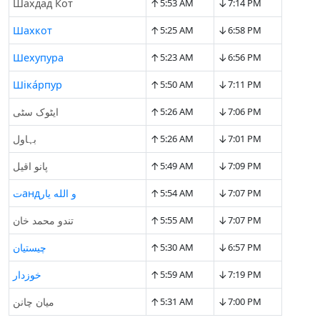
↑
↓
Шахдад Кот
5:53 AM
7:14 PM
↑
↓
Шахкот
5:25 AM
6:58 PM
↑
↓
Шехупура
5:23 AM
6:56 PM
↑
↓
Шіка́рпур
5:50 AM
7:11 PM
↑
↓
ایٹوک سٹی
5:26 AM
7:06 PM
↑
↓
بہاول
5:26 AM
7:01 PM
↑
↓
پانو اقیل
5:49 AM
7:09 PM
↑
↓
تандو الله یار
5:54 AM
7:07 PM
↑
↓
تندو محمد خان
5:55 AM
7:07 PM
↑
↓
چیستیان
5:30 AM
6:57 PM
↑
↓
خوزدار
5:59 AM
7:19 PM
↑
↓
میان چانن
5:31 AM
7:00 PM