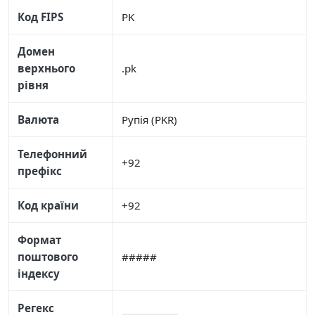
Код FIPS
PK
Домен
верхнього
.pk
рівня
Валюта
Рупія (PKR)
Телефонний
+92
префікс
Код країни
+92
Формат
поштового
#####
індексу
Регекс