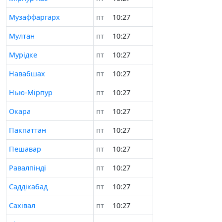
Музaффаргарх
пт
10:28
Мултан
пт
10:28
Мурідке
пт
10:28
Навабшах
пт
10:28
Нью-Мірпур
пт
10:28
Окара
пт
10:28
Пакпаттан
пт
10:28
Пешавар
пт
10:28
Равалпінді
пт
10:28
Саддікабад
пт
10:28
Сахівал
пт
10:28