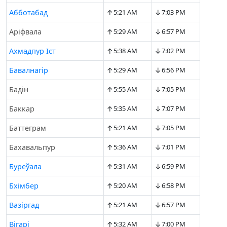
↑
↓
Абботабад
5:21 AM
7:03 PM
↑
↓
Аріфвала
5:29 AM
6:57 PM
↑
↓
Ахмадпур Іст
5:38 AM
7:02 PM
↑
↓
Бавалнагір
5:29 AM
6:56 PM
↑
↓
Бадін
5:55 AM
7:05 PM
↑
↓
Баккар
5:35 AM
7:07 PM
↑
↓
Баттеграм
5:21 AM
7:05 PM
↑
↓
Бахавальпур
5:36 AM
7:01 PM
↑
↓
Буреўала
5:31 AM
6:59 PM
↑
↓
Бхімбер
5:20 AM
6:58 PM
↑
↓
Вазіргад
5:21 AM
6:57 PM
↑
↓
Вігарі
5:32 AM
7:00 PM