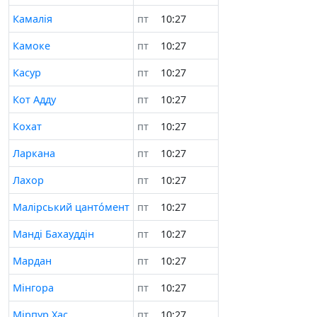
Камалія
пт
10:28
Камоке
пт
10:28
Касур
пт
10:28
Кот Адду
пт
10:28
Кохат
пт
10:28
Ларканa
пт
10:28
Лахор
пт
10:28
Малірський цанто́мент
пт
10:28
Манді Бахауддін
пт
10:28
Мардан
пт
10:28
Мінгора
пт
10:28
Мірпур Хас
пт
10:28