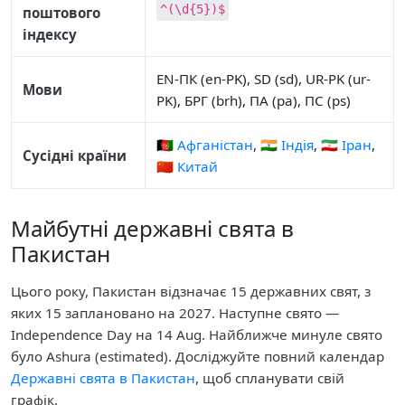
^(\d{5})$
поштового
індексу
EN-ПК (en-PK), SD (sd), UR-PK (ur-
Мови
PK), БРГ (brh), ПА (pa), ПС (ps)
🇦🇫 Афганістан
,
🇮🇳 Індія
,
🇮🇷 Іран
,
Сусідні країни
🇨🇳 Китай
Майбутні державні свята в
Пакистан
Цього року, Пакистан відзначає 15 державних свят, з
яких 15 заплановано на 2027. Наступне свято —
Independence Day на 14 Aug. Найближче минуле свято
було Ashura (estimated). Досліджуйте повний календар
Державні свята в Пакистан
, щоб спланувати свій
графік.