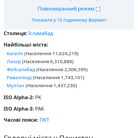
⛶
Повноекранний режим
Показати у 12-годинному форматі
Столиця:
Ісламабад
Найбільші міста:
Karachi
(Населення 11,624,219)
Лахор
(Населення 6,310,888)
Фейсалабад
(Населення 2,506,595)
Равалпінді
(Населення 1,743,101)
Мултан
(Населення 1,437,230)
ISO Alpha-2:
PK
ISO Alpha-3:
PAK
Часові пояси:
ПКТ
Головні міста у Пакистан