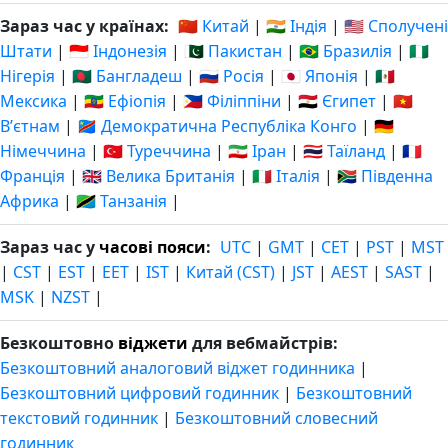
Зараз час у країнах:
🇨🇳 Китай
|
🇮🇳 Індія
|
🇺🇸 Сполучені
Штати
|
🇮🇩 Індонезія
|
🇵🇰 Пакистан
|
🇧🇷 Бразилія
|
🇳🇬
Нігерія
|
🇧🇩 Бангладеш
|
🇷🇺 Росія
|
🇯🇵 Японія
|
🇲🇽
Мексика
|
🇪🇹 Ефіопія
|
🇵🇭 Філіппіни
|
🇪🇬 Єгипет
|
🇻🇳
Вʼєтнам
|
🇨🇩 Демократична Республіка Конго
|
🇩🇪
Німеччина
|
🇹🇷 Туреччина
|
🇮🇷 Іран
|
🇹🇭 Таїланд
|
🇫🇷
Франція
|
🇬🇧 Велика Британія
|
🇮🇹 Італія
|
🇿🇦 Південна
Африка
|
🇹🇿 Танзанія
|
Зараз час у
часові пояси
:
UTC
|
GMT
|
CET
|
PST
|
MST
|
CST
|
EST
|
EET
|
IST
|
Китай (CST)
|
JST
|
AEST
|
SAST
|
MSK
|
NZST
|
Безкоштовно
віджети
для вебмайстрів:
Безкоштовний аналоговий віджет годинника
|
Безкоштовний цифровий годинник
|
Безкоштовний
текстовий годинник
|
Безкоштовний словесний
годинник