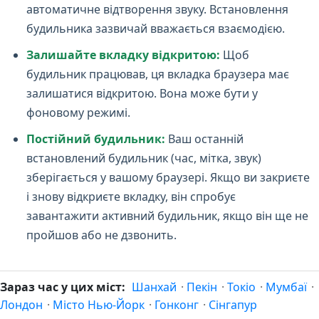
автоматичне відтворення звуку. Встановлення
будильника зазвичай вважається взаємодією.
Залишайте вкладку відкритою:
Щоб
будильник працював, ця вкладка браузера має
залишатися відкритою. Вона може бути у
фоновому режимі.
Постійний будильник:
Ваш останній
встановлений будильник (час, мітка, звук)
зберігається у вашому браузері. Якщо ви закриєте
і знову відкриєте вкладку, він спробує
завантажити активний будильник, якщо він ще не
пройшов або не дзвонить.
Зараз час у цих міст:
Шанхай
·
Пекін
·
Токіо
·
Мумбаї
·
Лондон
·
Місто Нью-Йорк
·
Гонконг
·
Сінгапур