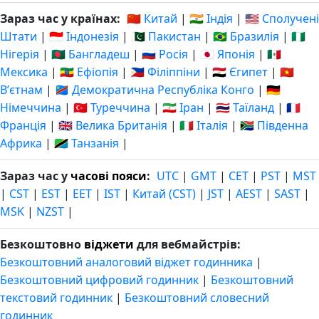
Зараз час у країнах:
🇨🇳 Китай
|
🇮🇳 Індія
|
🇺🇸 Сполучені
Штати
|
🇮🇩 Індонезія
|
🇵🇰 Пакистан
|
🇧🇷 Бразилія
|
🇳🇬
Нігерія
|
🇧🇩 Бангладеш
|
🇷🇺 Росія
|
🇯🇵 Японія
|
🇲🇽
Мексика
|
🇪🇹 Ефіопія
|
🇵🇭 Філіппіни
|
🇪🇬 Єгипет
|
🇻🇳
Вʼєтнам
|
🇨🇩 Демократична Республіка Конго
|
🇩🇪
Німеччина
|
🇹🇷 Туреччина
|
🇮🇷 Іран
|
🇹🇭 Таїланд
|
🇫🇷
Франція
|
🇬🇧 Велика Британія
|
🇮🇹 Італія
|
🇿🇦 Південна
Африка
|
🇹🇿 Танзанія
|
Зараз час у
часові пояси
:
UTC
|
GMT
|
CET
|
PST
|
MST
|
CST
|
EST
|
EET
|
IST
|
Китай (CST)
|
JST
|
AEST
|
SAST
|
MSK
|
NZST
|
Безкоштовно
віджети
для вебмайстрів:
Безкоштовний аналоговий віджет годинника
|
Безкоштовний цифровий годинник
|
Безкоштовний
текстовий годинник
|
Безкоштовний словесний
годинник