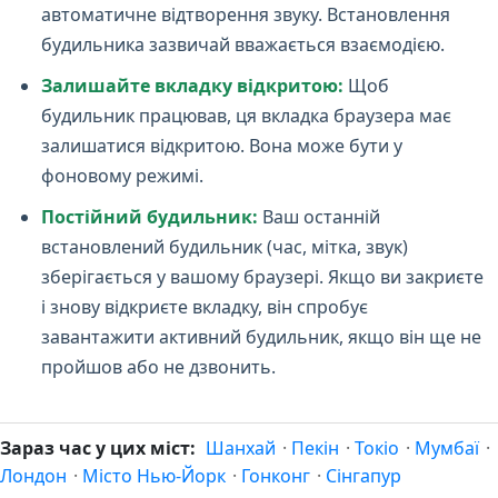
автоматичне відтворення звуку. Встановлення
будильника зазвичай вважається взаємодією.
Залишайте вкладку відкритою:
Щоб
будильник працював, ця вкладка браузера має
залишатися відкритою. Вона може бути у
фоновому режимі.
Постійний будильник:
Ваш останній
встановлений будильник (час, мітка, звук)
зберігається у вашому браузері. Якщо ви закриєте
і знову відкриєте вкладку, він спробує
завантажити активний будильник, якщо він ще не
пройшов або не дзвонить.
Зараз час у цих міст:
Шанхай
·
Пекін
·
Токіо
·
Мумбаї
·
Лондон
·
Місто Нью-Йорк
·
Гонконг
·
Сінгапур