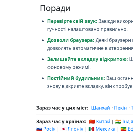
Поради
Перевірте свій звук:
Завжди викори
гучності налаштовано правильно.
Дозволи браузера:
Деякі браузери 
дозволять автоматичне відтворення
Залишайте вкладку відкритою:
Щ
фоновому режимі.
Постійний будильник:
Ваш останні
знову відкриєте вкладку, він спроб
Зараз час у цих міст:
Шанхай
·
Пекін
·
Зараз час у країнах:
🇨🇳 Китай
|
🇮🇳 Інді
🇷🇺 Росія
|
🇯🇵 Японія
|
🇲🇽 Мексика
|
🇪🇹 Е