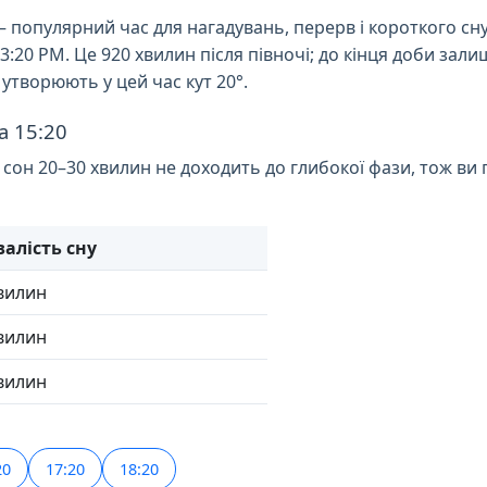
— популярний час для нагадувань, перерв і короткого сну
 3:20 PM. Це 920 хвилин після півночі; до кінця доби за
утворюють у цей час кут 20°.
а 15:20
 сон 20–30 хвилин не доходить до глибокої фази, тож в
валість сну
вилин
вилин
вилин
20
17:20
18:20