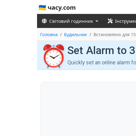
🇺🇦 часу.com
Світовий годинник
Інструме
Головна
Будильник
Встановлено для 15
⏰
Set Alarm to 
Quickly set an online alarm 