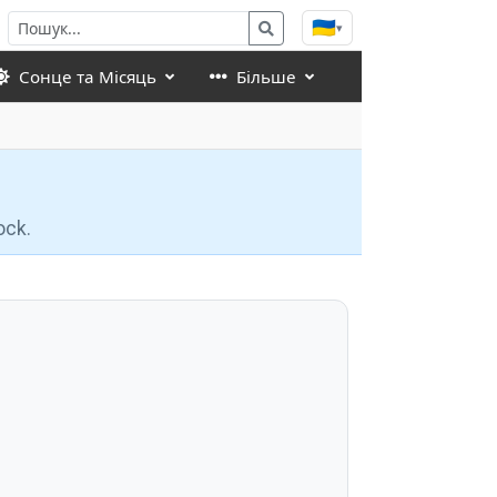
🇺🇦
▾
Сонце та Місяць
Більше
ock.