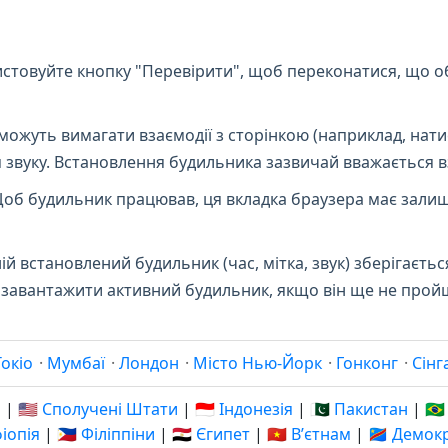
стовуйте кнопку "Перевірити", щоб переконатися, що об
можуть вимагати взаємодії з сторінкою (наприклад, нати
 звуку. Встановлення будильника зазвичай вважається в
об будильник працював, ця вкладка браузера має залиш
й встановлений будильник (час, мітка, звук) зберігаєтьс
ує завантажити активний будильник, якщо він ще не прой
Токіо
·
Мумбаї
·
Лондон
·
Місто Нью-Йорк
·
Гонконг
·
Сінг
я
|
🇺🇸 Сполучені Штати
|
🇮🇩 Індонезія
|
🇵🇰 Пакистан
|
🇧
фіопія
|
🇵🇭 Філіппіни
|
🇪🇬 Єгипет
|
🇻🇳 Вʼєтнам
|
🇨🇩 Демо