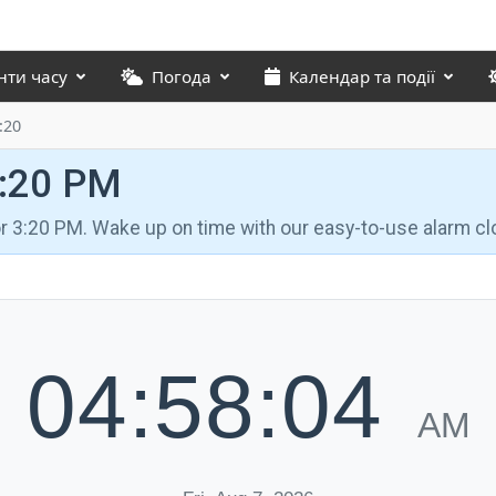
нти часу
Погода
Календар та події
:20
3:20 PM
for 3:20 PM. Wake up on time with our easy-to-use alarm cl
04:58:04
AM