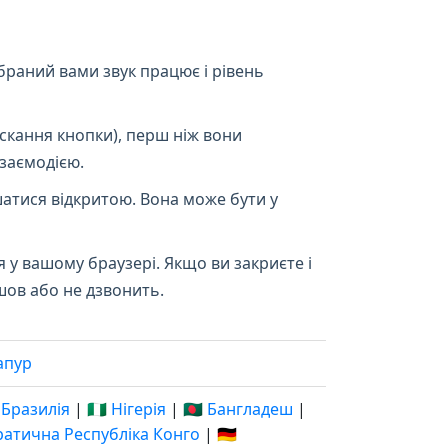
раний вами звук працює і рівень
скання кнопки), перш ніж вони
заємодією.
атися відкритою. Вона може бути у
я у вашому браузері. Якщо ви закриєте і
шов або не дзвонить.
апур
 Бразилія
|
🇳🇬 Нігерія
|
🇧🇩 Бангладеш
|
кратична Республіка Конго
|
🇩🇪