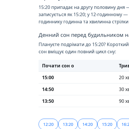
15:20 припадає на другу половину дня 
записується як 15:20; у 12-годинному —
годиннику годинна та хвилинна стрілки 
Денний сон перед будильником н
Плануєте подрімати до 15:20? Короткий
сон вміщує один повний цикл сну:
Почати сон о
Три
15:00
20 х
14:50
30 х
13:50
90 х
12:20
13:20
14:20
15:20
16: