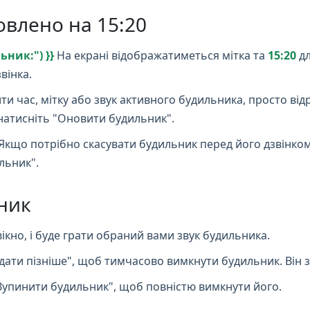
овлено на 15:20
ник:") }}
На екрані відображатиметься мітка та
15:20
дл
вінка.
и час, мітку або звук активного будильника, просто від
натисніть "Оновити будильник".
Якщо потрібно скасувати будильник перед його дзвінком
льник".
ник
ікно, і буде грати обраний вами звук будильника.
дати пізніше", щоб тимчасово вимкнути будильник. Він з
Зупинити будильник", щоб повністю вимкнути його.