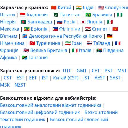
Зараз час у країнах:
🇨🇳 Китай
|
🇮🇳 Індія
|
🇺🇸 Сполучені
Штати
|
🇮🇩 Індонезія
|
🇵🇰 Пакистан
|
🇧🇷 Бразилія
|
🇳🇬
Нігерія
|
🇧🇩 Бангладеш
|
🇷🇺 Росія
|
🇯🇵 Японія
|
🇲🇽
Мексика
|
🇪🇹 Ефіопія
|
🇵🇭 Філіппіни
|
🇪🇬 Єгипет
|
🇻🇳
Вʼєтнам
|
🇨🇩 Демократична Республіка Конго
|
🇩🇪
Німеччина
|
🇹🇷 Туреччина
|
🇮🇷 Іран
|
🇹🇭 Таїланд
|
🇫🇷
Франція
|
🇬🇧 Велика Британія
|
🇮🇹 Італія
|
🇿🇦 Південна
Африка
|
🇹🇿 Танзанія
|
Зараз час у
часові пояси
:
UTC
|
GMT
|
CET
|
PST
|
MST
|
CST
|
EST
|
EET
|
IST
|
Китай (CST)
|
JST
|
AEST
|
SAST
|
MSK
|
NZST
|
Безкоштовно
віджети
для вебмайстрів:
Безкоштовний аналоговий віджет годинника
|
Безкоштовний цифровий годинник
|
Безкоштовний
текстовий годинник
|
Безкоштовний словесний
годинник