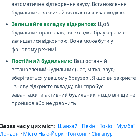
автоматичне відтворення звуку. Встановлення
будильника зазвичай вважається взаємодією.
Залишайте вкладку відкритою:
Щоб
будильник працював, ця вкладка браузера має
залишатися відкритою. Вона може бути у
фоновому режимі.
Постійний будильник:
Ваш останній
встановлений будильник (час, мітка, звук)
зберігається у вашому браузері. Якщо ви закриєте
і знову відкриєте вкладку, він спробує
завантажити активний будильник, якщо він ще не
пройшов або не дзвонить.
Зараз час у цих міст:
Шанхай
·
Пекін
·
Токіо
·
Мумбаї
·
Лондон
·
Місто Нью-Йорк
·
Гонконг
·
Сінгапур