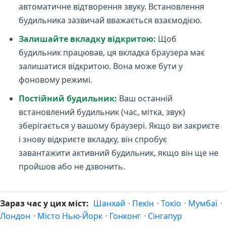
автоматичне відтворення звуку. Встановлення
будильника зазвичай вважається взаємодією.
Залишайте вкладку відкритою:
Щоб
будильник працював, ця вкладка браузера має
залишатися відкритою. Вона може бути у
фоновому режимі.
Постійний будильник:
Ваш останній
встановлений будильник (час, мітка, звук)
зберігається у вашому браузері. Якщо ви закриєте
і знову відкриєте вкладку, він спробує
завантажити активний будильник, якщо він ще не
пройшов або не дзвонить.
Зараз час у цих міст:
Шанхай
·
Пекін
·
Токіо
·
Мумбаї
·
Лондон
·
Місто Нью-Йорк
·
Гонконг
·
Сінгапур