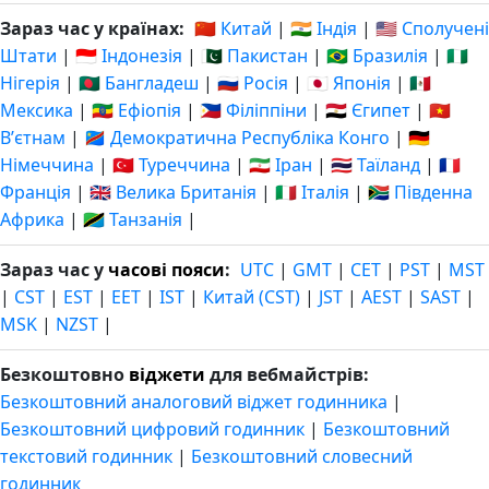
Зараз час у країнах:
🇨🇳 Китай
|
🇮🇳 Індія
|
🇺🇸 Сполучені
Штати
|
🇮🇩 Індонезія
|
🇵🇰 Пакистан
|
🇧🇷 Бразилія
|
🇳🇬
Нігерія
|
🇧🇩 Бангладеш
|
🇷🇺 Росія
|
🇯🇵 Японія
|
🇲🇽
Мексика
|
🇪🇹 Ефіопія
|
🇵🇭 Філіппіни
|
🇪🇬 Єгипет
|
🇻🇳
Вʼєтнам
|
🇨🇩 Демократична Республіка Конго
|
🇩🇪
Німеччина
|
🇹🇷 Туреччина
|
🇮🇷 Іран
|
🇹🇭 Таїланд
|
🇫🇷
Франція
|
🇬🇧 Велика Британія
|
🇮🇹 Італія
|
🇿🇦 Південна
Африка
|
🇹🇿 Танзанія
|
Зараз час у
часові пояси
:
UTC
|
GMT
|
CET
|
PST
|
MST
|
CST
|
EST
|
EET
|
IST
|
Китай (CST)
|
JST
|
AEST
|
SAST
|
MSK
|
NZST
|
Безкоштовно
віджети
для вебмайстрів:
Безкоштовний аналоговий віджет годинника
|
Безкоштовний цифровий годинник
|
Безкоштовний
текстовий годинник
|
Безкоштовний словесний
годинник