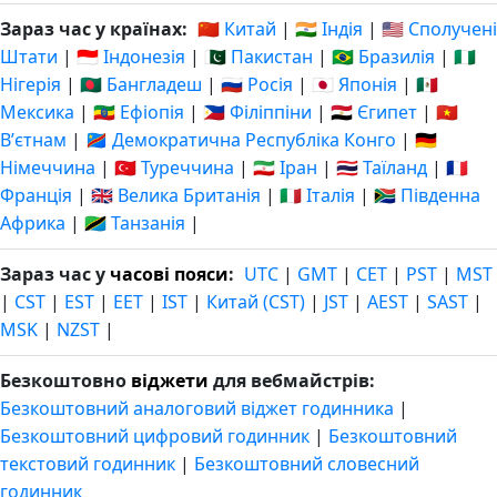
Зараз час у країнах:
🇨🇳 Китай
|
🇮🇳 Індія
|
🇺🇸 Сполучені
Штати
|
🇮🇩 Індонезія
|
🇵🇰 Пакистан
|
🇧🇷 Бразилія
|
🇳🇬
Нігерія
|
🇧🇩 Бангладеш
|
🇷🇺 Росія
|
🇯🇵 Японія
|
🇲🇽
Мексика
|
🇪🇹 Ефіопія
|
🇵🇭 Філіппіни
|
🇪🇬 Єгипет
|
🇻🇳
Вʼєтнам
|
🇨🇩 Демократична Республіка Конго
|
🇩🇪
Німеччина
|
🇹🇷 Туреччина
|
🇮🇷 Іран
|
🇹🇭 Таїланд
|
🇫🇷
Франція
|
🇬🇧 Велика Британія
|
🇮🇹 Італія
|
🇿🇦 Південна
Африка
|
🇹🇿 Танзанія
|
Зараз час у
часові пояси
:
UTC
|
GMT
|
CET
|
PST
|
MST
|
CST
|
EST
|
EET
|
IST
|
Китай (CST)
|
JST
|
AEST
|
SAST
|
MSK
|
NZST
|
Безкоштовно
віджети
для вебмайстрів:
Безкоштовний аналоговий віджет годинника
|
Безкоштовний цифровий годинник
|
Безкоштовний
текстовий годинник
|
Безкоштовний словесний
годинник