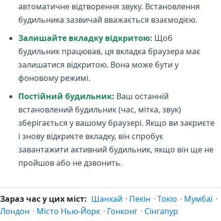
автоматичне відтворення звуку. Встановлення
будильника зазвичай вважається взаємодією.
Залишайте вкладку відкритою:
Щоб
будильник працював, ця вкладка браузера має
залишатися відкритою. Вона може бути у
фоновому режимі.
Постійний будильник:
Ваш останній
встановлений будильник (час, мітка, звук)
зберігається у вашому браузері. Якщо ви закриєте
і знову відкриєте вкладку, він спробує
завантажити активний будильник, якщо він ще не
пройшов або не дзвонить.
Зараз час у цих міст:
Шанхай
·
Пекін
·
Токіо
·
Мумбаї
·
Лондон
·
Місто Нью-Йорк
·
Гонконг
·
Сінгапур