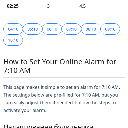
02:25
3
4.5
04:10
05:10
06:10
07:10
08:10
09:10
10:10
How to Set Your Online Alarm for
7:10 AM
This page makes it simple to set an alarm for 7:10 AM.
The settings below are pre-filled for 7:10 AM, but you
can easily adjust them if needed. Follow the steps to
activate your alarm.
Налаштування будильника