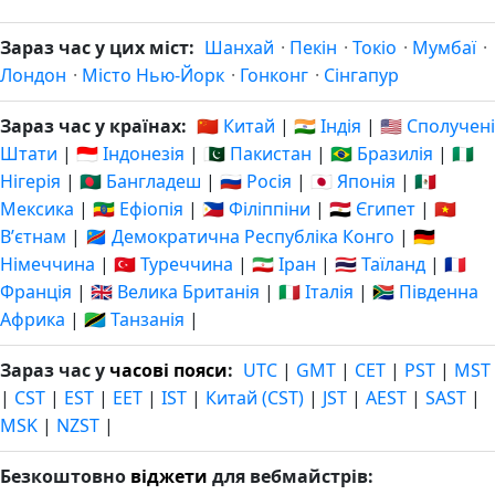
Зараз час у цих міст:
Шанхай
·
Пекін
·
Токіо
·
Мумбаї
·
Лондон
·
Місто Нью-Йорк
·
Гонконг
·
Сінгапур
Зараз час у країнах:
🇨🇳 Китай
|
🇮🇳 Індія
|
🇺🇸 Сполучені
Штати
|
🇮🇩 Індонезія
|
🇵🇰 Пакистан
|
🇧🇷 Бразилія
|
🇳🇬
Нігерія
|
🇧🇩 Бангладеш
|
🇷🇺 Росія
|
🇯🇵 Японія
|
🇲🇽
Мексика
|
🇪🇹 Ефіопія
|
🇵🇭 Філіппіни
|
🇪🇬 Єгипет
|
🇻🇳
Вʼєтнам
|
🇨🇩 Демократична Республіка Конго
|
🇩🇪
Німеччина
|
🇹🇷 Туреччина
|
🇮🇷 Іран
|
🇹🇭 Таїланд
|
🇫🇷
Франція
|
🇬🇧 Велика Британія
|
🇮🇹 Італія
|
🇿🇦 Південна
Африка
|
🇹🇿 Танзанія
|
Зараз час у
часові пояси
:
UTC
|
GMT
|
CET
|
PST
|
MST
|
CST
|
EST
|
EET
|
IST
|
Китай (CST)
|
JST
|
AEST
|
SAST
|
MSK
|
NZST
|
Безкоштовно
віджети
для вебмайстрів: