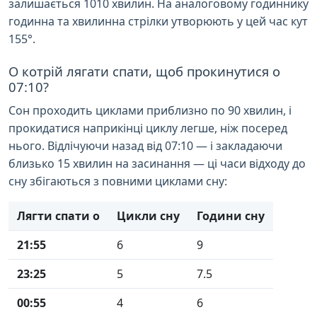
залишається 1010 хвилин. На аналоговому годиннику
годинна та хвилинна стрілки утворюють у цей час кут
155°.
О котрій лягати спати, щоб прокинутися о
07:10?
Сон проходить циклами приблизно по 90 хвилин, і
прокидатися наприкінці циклу легше, ніж посеред
нього. Відлічуючи назад від 07:10 — і закладаючи
близько 15 хвилин на засинання — ці часи відходу до
сну збігаються з повними циклами сну:
Лягти спати о
Цикли сну
Години сну
21:55
6
9
23:25
5
7.5
00:55
4
6