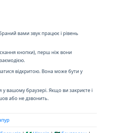
раний вами звук працює і рівень
скання кнопки), перш ніж вони
заємодією.
атися відкритою. Вона може бути у
я у вашому браузері. Якщо ви закриєте і
шов або не дзвонить.
апур