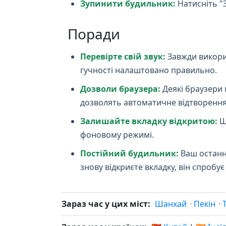
Зупинити будильник:
Натисніть "
Поради
Перевірте свій звук:
Завжди викори
гучності налаштовано правильно.
Дозволи браузера:
Деякі браузери 
дозволять автоматичне відтворення
Залишайте вкладку відкритою:
Щ
фоновому режимі.
Постійний будильник:
Ваш останні
знову відкриєте вкладку, він спроб
Зараз час у цих міст:
Шанхай
·
Пекін
·