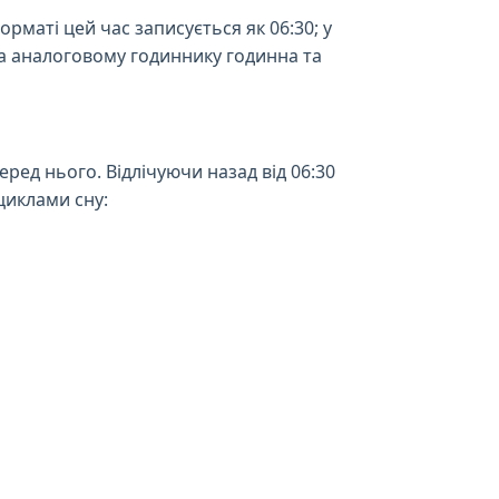
маті цей час записується як 06:30; у
На аналоговому годиннику годинна та
ред нього. Відлічуючи назад від 06:30
циклами сну: