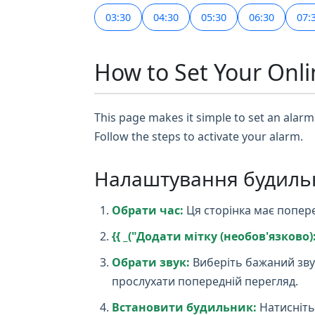
03:30
04:30
05:30
06:30
07:
How to Set Your Onli
This page makes it simple to set an alarm 
Follow the steps to activate your alarm.
Налаштування будиль
Обрати час:
Ця сторінка має попере
{{ _("Додати мітку (необов'язково):"
Обрати звук:
Виберіть бажаний зву
прослухати попередній перегляд.
Встановити будильник:
Натисніть