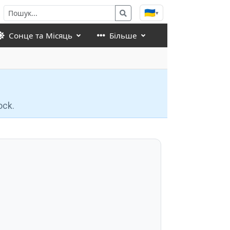
🇺🇦
▾
Сонце та Місяць
Більше
ock.