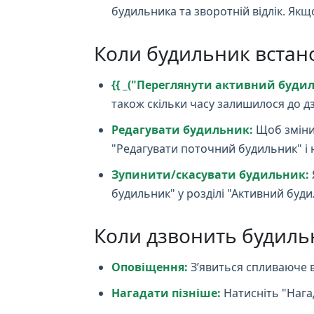
будильника та зворотній відлік. Як
Коли будильник встан
{{ _("Переглянути активний будиль
також скільки часу залишилося до дз
Редагувати будильник:
Щоб змінит
"Редагувати поточний будильник" і 
Зупинити/скасувати будильник:
будильник" у розділі "Активний буди
Коли дзвонить будиль
Оповіщення:
З’явиться спливаюче в
Нагадати пізніше:
Натисніть "Нага