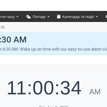
нти часу
Погода
Календар та події
:30
6:30 AM
for 6:30 AM. Wake up on time with our easy-to-use alarm cl
11:00:35
AM