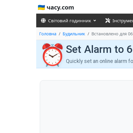
🇺🇦 часу.com
Світовий годинник
Інструме
Головна
Будильник
Встановлено для 06
⏰
Set Alarm to 
Quickly set an online alarm 