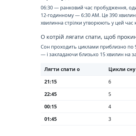
06:30 — ранковий час пробудження, оди
12-годинному — 6:30 AM. Це 390 хвилин
хвилинна стрілки утворюють у цей час к
О котрій лягати спати, щоб прокин
Сон проходить циклами приблизно по 90 
— і закладаючи близько 15 хвилин на за
Лягти спати о
Цикли сну
21:15
6
22:45
5
00:15
4
01:45
3