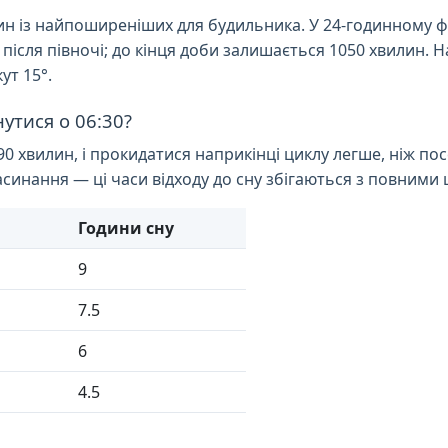
н із найпоширеніших для будильника. У 24-годинному фор
 після півночі; до кінця доби залишається 1050 хвилин. 
ут 15°.
утися о 06:30?
хвилин, і прокидатися наприкінці циклу легше, ніж посе
синання — ці часи відходу до сну збігаються з повними 
Години сну
9
7.5
6
4.5