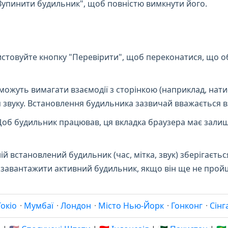
Зупинити будильник", щоб повністю вимкнути його.
стовуйте кнопку "Перевірити", щоб переконатися, що об
можуть вимагати взаємодії з сторінкою (наприклад, нати
 звуку. Встановлення будильника зазвичай вважається в
об будильник працював, ця вкладка браузера має залиш
й встановлений будильник (час, мітка, звук) зберігаєтьс
ує завантажити активний будильник, якщо він ще не прой
Токіо
·
Мумбаї
·
Лондон
·
Місто Нью-Йорк
·
Гонконг
·
Сінг