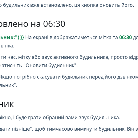
що будильник вже встановлено, ця кнопка оновить його.
овлено на 06:30
ник:") }}
На екрані відображатиметься мітка та
06:30
дл
вінка.
и час, мітку або звук активного будильника, просто від
натисніть "Оновити будильник".
Якщо потрібно скасувати будильник перед його дзвінком
льник".
ник
ікно, і буде грати обраний вами звук будильника.
дати пізніше", щоб тимчасово вимкнути будильник. Він з