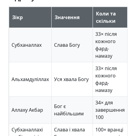
Коли та
Зікр
Значення
скільки
33× після
кожного
Субханаллах
Слава Богу
фард-
намазу
33× після
кожного
Альхамдуліллах
Уся хвала Богу
фард-
намазу
34× для
Бог є
Аллаху Акбар
завершення
найбільшим
100
Субханаллахі
Слава і хвала
100× вранці