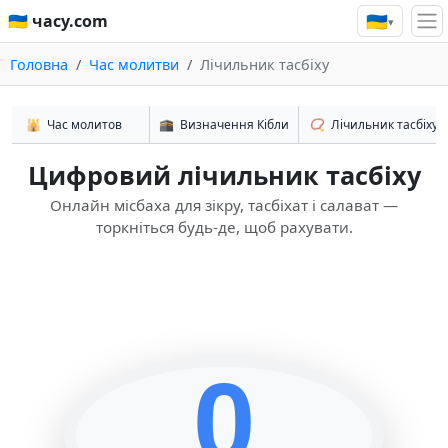
🇺🇦
🇺🇦 часу.com
▾
Головна
Час молитви
Лічильник тасбіху
🕌
Час молитов
🕋
Визначення Кібли
📿
Лічильник тасбіху
Цифровий лічильник тасбіху
Онлайн місбаха для зікру, тасбіхат і салават —
торкніться будь-де, щоб рахувати.
0