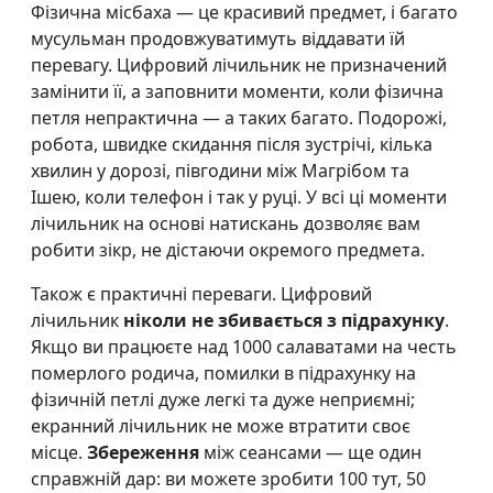
Фізична місбаха — це красивий предмет, і багато
мусульман продовжуватимуть віддавати їй
перевагу. Цифровий лічильник не призначений
замінити її, а заповнити моменти, коли фізична
петля непрактична — а таких багато. Подорожі,
робота, швидке скидання після зустрічі, кілька
хвилин у дорозі, півгодини між Магрібом та
Ішею, коли телефон і так у руці. У всі ці моменти
лічильник на основі натискань дозволяє вам
робити зікр, не дістаючи окремого предмета.
Також є практичні переваги. Цифровий
лічильник
ніколи не збивається з підрахунку
.
Якщо ви працюєте над 1000 салаватами на честь
померлого родича, помилки в підрахунку на
фізичній петлі дуже легкі та дуже неприємні;
екранний лічильник не може втратити своє
місце.
Збереження
між сеансами — ще один
справжній дар: ви можете зробити 100 тут, 50