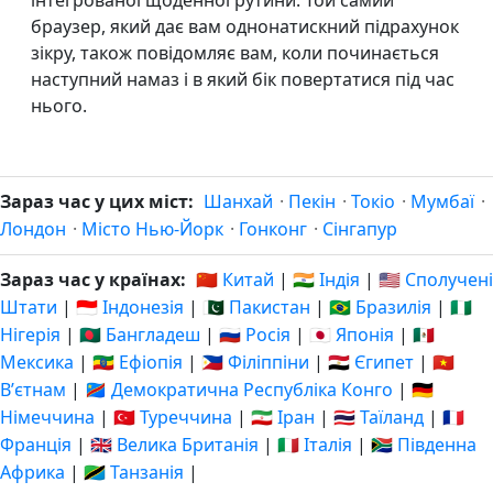
інтегрованої щоденної рутини. Той самий
браузер, який дає вам однонатискний підрахунок
зікру, також повідомляє вам, коли починається
наступний намаз і в який бік повертатися під час
нього.
Зараз час у цих міст:
Шанхай
·
Пекін
·
Токіо
·
Мумбаї
·
Лондон
·
Місто Нью-Йорк
·
Гонконг
·
Сінгапур
Зараз час у країнах:
🇨🇳 Китай
|
🇮🇳 Індія
|
🇺🇸 Сполучені
Штати
|
🇮🇩 Індонезія
|
🇵🇰 Пакистан
|
🇧🇷 Бразилія
|
🇳🇬
Нігерія
|
🇧🇩 Бангладеш
|
🇷🇺 Росія
|
🇯🇵 Японія
|
🇲🇽
Мексика
|
🇪🇹 Ефіопія
|
🇵🇭 Філіппіни
|
🇪🇬 Єгипет
|
🇻🇳
Вʼєтнам
|
🇨🇩 Демократична Республіка Конго
|
🇩🇪
Німеччина
|
🇹🇷 Туреччина
|
🇮🇷 Іран
|
🇹🇭 Таїланд
|
🇫🇷
Франція
|
🇬🇧 Велика Британія
|
🇮🇹 Італія
|
🇿🇦 Південна
Африка
|
🇹🇿 Танзанія
|