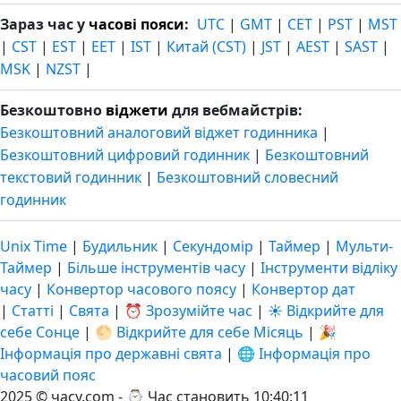
Зараз час у
часові пояси
:
UTC
|
GMT
|
CET
|
PST
|
MST
|
CST
|
EST
|
EET
|
IST
|
Китай (CST)
|
JST
|
AEST
|
SAST
|
MSK
|
NZST
|
Безкоштовно
віджети
для вебмайстрів:
Безкоштовний аналоговий віджет годинника
|
Безкоштовний цифровий годинник
|
Безкоштовний
текстовий годинник
|
Безкоштовний словесний
годинник
Unix Time
|
Будильник
|
Секундомір
|
Таймер
|
Мульти-
Таймер
|
Більше інструментів часу
|
Інструменти відліку
часу
|
Конвертор часового поясу
|
Конвертор дат
|
Статті
|
Свята
|
⏰ Зрозумійте час
|
☀️ Відкрийте для
себе Сонце
|
🌕 Відкрийте для себе Місяць
|
🎉
Інформація про державні свята
|
🌐 Інформація про
часовий пояс
2025 © часу.com - ⌚
Час становить 10:40:11