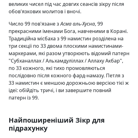
великих чисел під час довгих сеансів зікру після
обов'язкових молитов і вночі.
Число 99 пов'язане з
Асма аль-Хусна
, 99
прекрасними іменами Бога, навченими в Корані.
Традиційна місбаха з 99 намистин розділена на
три секції по 33 двома плоскими намистинами-
маркерами, які разом утворюють відомий патерн
"Субханаллах / Альхамдуліллах / Аллаху Акбар",
по 33 кожного, які тихо промовляються
послідовно після кожного фард-намазу. Петля з
33 намистин є меншою дорожньою версією тієї ж
ідеї: обійдіть тричі, і ви завершите повний
патерн із 99.
Найпоширеніший Зікр для
підрахунку