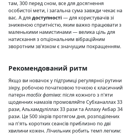
там, 300 перед сном, все для досягнення
особистої мети, і загальна сума завжди чекає на
вас. А для
доступності
— для користувачів зі
зниженою спритністю, яким важко працювати з
маленькими намистинами — велика ціль для
натискання з опціональним вібраційним
зворотним зв'язком є значущим покращенням.
Рекомендований ритм
Якщо ви новачок у підтримці регулярної рутини
зікру, робочою початковою точкою є класичний
патерн
тасбіх фатіма
: після кожного з п'яти
щоденних намазів промовляйте Субханаллах 33
рази, Альхамдуліллах 33 рази та Аллаху Акбар 34
рази. Це 500 зікрів протягом дня, розподілених
на п'ять коротких сеансів приблизно по дві
хвилини кожен. Лічильник робить темп легким: