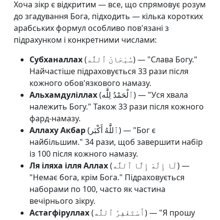
Хоча зікр є відкритим — все, що спрямовує розум
до згадування Бога, підходить — кілька коротких
арабських формул особливо пов'язані з
підрахунком і конкретними числами:
Субханаллах
(سُبْحَانَ ٱللَّٰه) — "Слава Богу."
Найчастіше підраховується 33 рази після
кожного обов'язкового намазу.
Альхамдуліллах
(ٱلْحَمْدُ لِلَّٰه) — "Уся хвала
належить Богу." Також 33 рази після кожного
фард-намазу.
Аллаху Акбар
(ٱللَّٰهُ أَكْبَر) — "Бог є
найбільшим." 34 рази, щоб завершити набір
із 100 після кожного намазу.
Ля іляха ілля Аллах
(لَا إِلَٰهَ إِلَّا ٱللَّٰه) —
"Немає бога, крім Бога." Підраховується
наборами по 100, часто як частина
вечірнього зікру.
Астагфіруллах
(أَسْتَغْفِرُ ٱللَّٰه) — "Я прошу