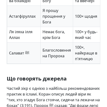
ва біхамдіхі
Богу
та ввечері
Я прошу
Астагфіруллах
прощення у
100× щодня
Бога
Ля іляха ілля
Немає бога,
100× у будь-
Аллах
крім Бога
який час
100×,
Благословення
Салават ⁠ﷺ
найкраще в
на Пророка
п'ятницю
Що говорять джерела
Частий зікр є однією з найбільш рекомендованих
практик в ісламі. Коран описує людей віри як
"тих, хто згадує Бога стоячи, сидячи та лежачи на
боках" (3:191). Пророк ﷺ сказав: "Дві фрази легкі