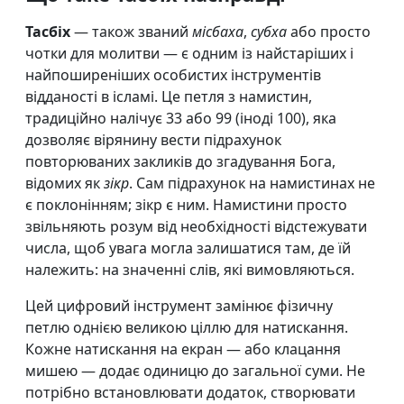
Тасбіх
— також званий
місбаха
,
субха
або просто
чотки для молитви — є одним із найстаріших і
найпоширеніших особистих інструментів
відданості в ісламі. Це петля з намистин,
традиційно налічує 33 або 99 (іноді 100), яка
дозволяє вірянину вести підрахунок
повторюваних закликів до згадування Бога,
відомих як
зікр
. Сам підрахунок на намистинах не
є поклонінням; зікр є ним. Намистини просто
звільняють розум від необхідності відстежувати
числа, щоб увага могла залишатися там, де їй
належить: на значенні слів, які вимовляються.
Цей цифровий інструмент замінює фізичну
петлю однією великою ціллю для натискання.
Кожне натискання на екран — або клацання
мишею — додає одиницю до загальної суми. Не
потрібно встановлювати додаток, створювати