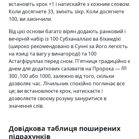
встановіть крок +1 і натискайте з кожним словом.
Коли досягнете 33, змініть зікр. Коли досягнете
100, ви закінчили.
Від цієї основи багато вірян додають ранковий і
вечірній набір із 100 Субханаллахі ва біхамдіхі
(широко рекомендовано в Сунні за його легкість
на язиці та вагу у винагороді) та 100
Астагфіруллах перед сном. П'ятниця традиційно є
днем для додаткових салаватів на Пророка ﷺ —
100, 300 або 1000, залежно від того, скільки
дозволяє час. Лічильник спокійно поглинає все
це; ви встановлюєте крок, натискаєте і
дозволяєте своєму розуму зануритися в
значення слів.
Довідкова таблиця поширених
підрахунків