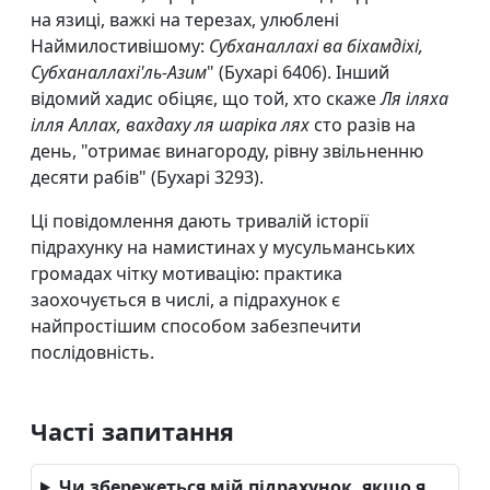
на язиці, важкі на терезах, улюблені
Наймилостивішому:
Субханаллахі ва біхамдіхі,
Субханаллахі'ль-Азим
" (Бухарі 6406). Інший
відомий хадис обіцяє, що той, хто скаже
Ля іляха
ілля Аллах, вахдаху ля шаріка лях
сто разів на
день, "отримає винагороду, рівну звільненню
десяти рабів" (Бухарі 3293).
Ці повідомлення дають тривалій історії
підрахунку на намистинах у мусульманських
громадах чітку мотивацію: практика
заохочується в числі, а підрахунок є
найпростішим способом забезпечити
послідовність.
Часті запитання
Чи збережеться мій підрахунок, якщо я