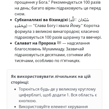
прощення у Бога." Рекомендується 100 разів
на день; багато вірян підраховують це перед
сном.
Субханаллахі ва біхамдіхі
(سُبْحَانَ ٱللَّٰهِ
وَبِحَمْدِهِ) — "Слава Богу і хвала Йому." Коротка
формула з великою винагородою; класично
підраховується 100 разів щоранку та ввечері.
Салават на Пророка
ﷺ — надсилання
благословень Мухаммаду. Зазвичай
підраховується десятками, сотнями або
тисячами, особливо по п'ятницях.
Як використовувати лічильник на цій
сторінці:
Торкніться будь-де у великому круглому
циферблаті, щоб додати 1. Вся область є
кнопкою.
Використовуйте елемент керування