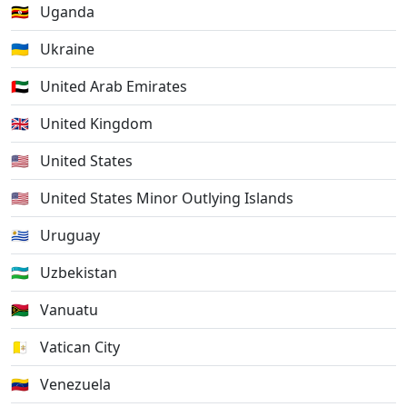
🇺🇬
Uganda
🇺🇦
Ukraine
🇦🇪
United Arab Emirates
🇬🇧
United Kingdom
🇺🇸
United States
🇺🇲
United States Minor Outlying Islands
🇺🇾
Uruguay
🇺🇿
Uzbekistan
🇻🇺
Vanuatu
🇻🇦
Vatican City
🇻🇪
Venezuela