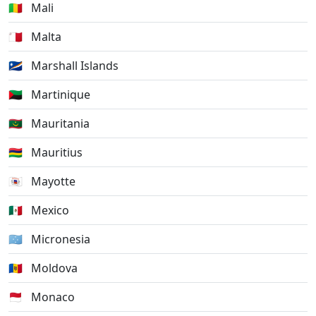
🇲🇱
Mali
🇲🇹
Malta
🇲🇭
Marshall Islands
🇲🇶
Martinique
🇲🇷
Mauritania
🇲🇺
Mauritius
🇾🇹
Mayotte
🇲🇽
Mexico
🇫🇲
Micronesia
🇲🇩
Moldova
🇲🇨
Monaco