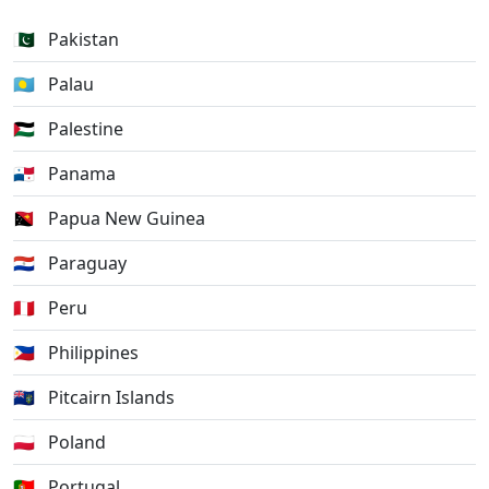
🇵🇰
Pakistan
🇵🇼
Palau
🇵🇸
Palestine
🇵🇦
Panama
🇵🇬
Papua New Guinea
🇵🇾
Paraguay
🇵🇪
Peru
🇵🇭
Philippines
🇵🇳
Pitcairn Islands
🇵🇱
Poland
🇵🇹
Portugal