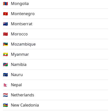
🇲🇳
Mongolia
🇲🇪
Montenegro
🇲🇸
Montserrat
🇲🇦
Morocco
🇲🇿
Mozambique
🇲🇲
Myanmar
🇳🇦
Namibia
🇳🇷
Nauru
🇳🇵
Nepal
🇳🇱
Netherlands
🇳🇨
New Caledonia