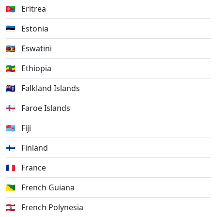
🇪🇷
Eritrea
🇪🇪
Estonia
🇸🇿
Eswatini
🇪🇹
Ethiopia
🇫🇰
Falkland Islands
🇫🇴
Faroe Islands
🇫🇯
Fiji
🇫🇮
Finland
🇫🇷
France
🇬🇫
French Guiana
🇵🇫
French Polynesia