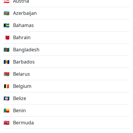
🇦🇹
Austria
🇦🇿
Azerbaijan
🇧🇸
Bahamas
🇧🇭
Bahrain
🇧🇩
Bangladesh
🇧🇧
Barbados
🇧🇾
Belarus
🇧🇪
Belgium
🇧🇿
Belize
🇧🇯
Benin
🇧🇲
Bermuda