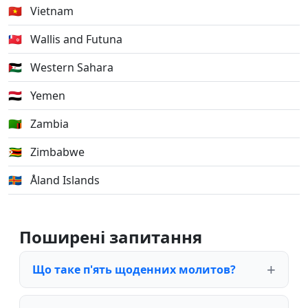
🇻🇳
Vietnam
🇼🇫
Wallis and Futuna
🇪🇭
Western Sahara
🇾🇪
Yemen
🇿🇲
Zambia
🇿🇼
Zimbabwe
🇦🇽
Åland Islands
Поширені запитання
Що таке п'ять щоденних молитов?