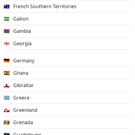
🇹🇫
French Southern Territories
🇬🇦
Gabon
🇬🇲
Gambia
🇬🇪
Georgia
🇩🇪
Germany
🇬🇭
Ghana
🇬🇮
Gibraltar
🇬🇷
Greece
🇬🇱
Greenland
🇬🇩
Grenada
🇬🇵
Guadeloupe