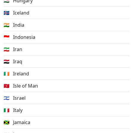
🇭🇺
Hungary
🇮🇸
Iceland
🇮🇳
India
🇮🇩
Indonesia
🇮🇷
Iran
🇮🇶
Iraq
🇮🇪
Ireland
🇮🇲
Isle of Man
🇮🇱
Israel
🇮🇹
Italy
🇯🇲
Jamaica