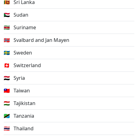
🇱🇰
Sri Lanka
🇸🇩
Sudan
🇸🇷
Suriname
🇸🇯
Svalbard and Jan Mayen
🇸🇪
Sweden
🇨🇭
Switzerland
🇸🇾
Syria
🇹🇼
Taiwan
🇹🇯
Tajikistan
🇹🇿
Tanzania
🇹🇭
Thailand