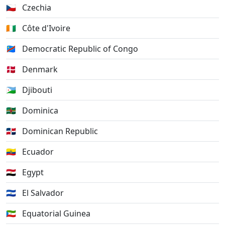
🇨🇿
Czechia
🇨🇮
Côte d'Ivoire
🇨🇩
Democratic Republic of Congo
🇩🇰
Denmark
🇩🇯
Djibouti
🇩🇲
Dominica
🇩🇴
Dominican Republic
🇪🇨
Ecuador
🇪🇬
Egypt
🇸🇻
El Salvador
🇬🇶
Equatorial Guinea