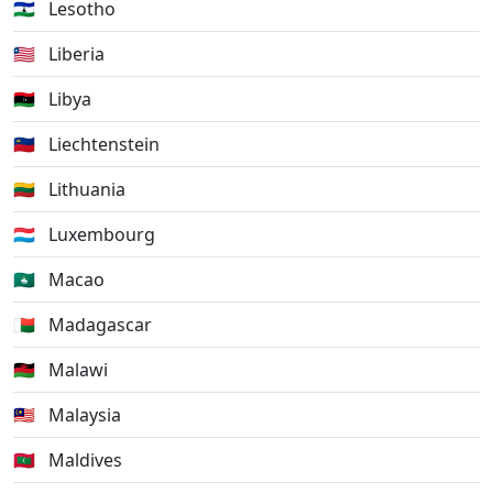
🇱🇸
Lesotho
🇱🇷
Liberia
🇱🇾
Libya
🇱🇮
Liechtenstein
🇱🇹
Lithuania
🇱🇺
Luxembourg
🇲🇴
Macao
🇲🇬
Madagascar
🇲🇼
Malawi
🇲🇾
Malaysia
🇲🇻
Maldives