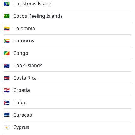
🇨🇽
Christmas Island
🇨🇨
Cocos Keeling Islands
🇨🇴
Colombia
🇰🇲
Comoros
🇨🇬
Congo
🇨🇰
Cook Islands
🇨🇷
Costa Rica
🇭🇷
Croatia
🇨🇺
Cuba
🇨🇼
Curaçao
🇨🇾
Cyprus