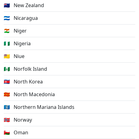
🇳🇿
New Zealand
🇳🇮
Nicaragua
🇳🇪
Niger
🇳🇬
Nigeria
🇳🇺
Niue
🇳🇫
Norfolk Island
🇰🇵
North Korea
🇲🇰
North Macedonia
🇲🇵
Northern Mariana Islands
🇳🇴
Norway
🇴🇲
Oman