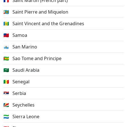
🇲🇫
Saint Martin (French part)
🇵🇲
Saint Pierre and Miquelon
🇻🇨
Saint Vincent and the Grenadines
🇼🇸
Samoa
🇸🇲
San Marino
🇸🇹
Sao Tome and Principe
🇸🇦
Saudi Arabia
🇸🇳
Senegal
🇷🇸
Serbia
🇸🇨
Seychelles
🇸🇱
Sierra Leone