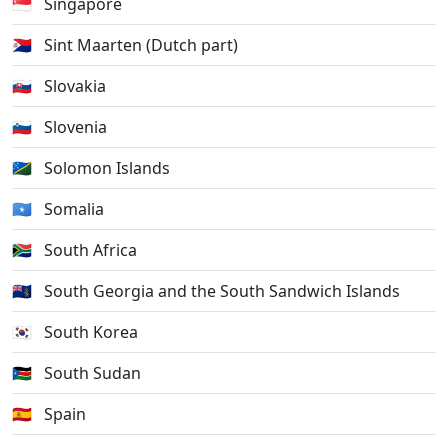
🇸🇬
Singapore
🇸🇽
Sint Maarten (Dutch part)
🇸🇰
Slovakia
🇸🇮
Slovenia
🇸🇧
Solomon Islands
🇸🇴
Somalia
🇿🇦
South Africa
🇬🇸
South Georgia and the South Sandwich Islands
🇰🇷
South Korea
🇸🇸
South Sudan
🇪🇸
Spain