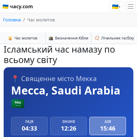
🇺🇦
🇺🇦 часу.com
▾
Головна
Час молитов
🕌
Час молитов
🕋
Визначення Кібли
📿
Лічильник тасбіху
Ісламський час намазу по
всьому світу
📍 Священне місто Мекка
Mecca, Saudi Arabia
🇸🇦
FAJR
DHUHR
ASR
04:33
12:26
15:46