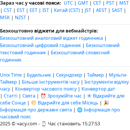
Зараз час у
часові пояси
:
UTC
|
GMT
|
CET
|
PST
|
MST
|
CST
|
EST
|
EET
|
IST
|
Китай (CST)
|
JST
|
AEST
|
SAST
|
MSK
|
NZST
|
Безкоштовно
віджети
для вебмайстрів:
Безкоштовний аналоговий віджет годинника
|
Безкоштовний цифровий годинник
|
Безкоштовний
текстовий годинник
|
Безкоштовний словесний
годинник
Unix Time
|
Будильник
|
Секундомір
|
Таймер
|
Мульти-
Таймер
|
Більше інструментів часу
|
Інструменти відліку
часу
|
Конвертор часового поясу
|
Конвертор дат
|
Статті
|
Свята
|
⏰ Зрозумійте час
|
☀️ Відкрийте для
себе Сонце
|
🌕 Відкрийте для себе Місяць
|
🎉
Інформація про державні свята
|
🌐 Інформація про
часовий пояс
2025 © часу.com - ⌚
Час становить 15:27:54