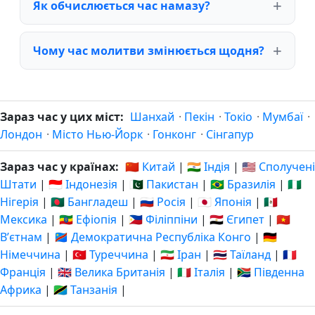
Як обчислюється час намазу?
Чому час молитви змінюється щодня?
Зараз час у цих міст:
Шанхай
·
Пекін
·
Токіо
·
Мумбаї
·
Лондон
·
Місто Нью-Йорк
·
Гонконг
·
Сінгапур
Зараз час у країнах:
🇨🇳 Китай
|
🇮🇳 Індія
|
🇺🇸 Сполучені
Штати
|
🇮🇩 Індонезія
|
🇵🇰 Пакистан
|
🇧🇷 Бразилія
|
🇳🇬
Нігерія
|
🇧🇩 Бангладеш
|
🇷🇺 Росія
|
🇯🇵 Японія
|
🇲🇽
Мексика
|
🇪🇹 Ефіопія
|
🇵🇭 Філіппіни
|
🇪🇬 Єгипет
|
🇻🇳
Вʼєтнам
|
🇨🇩 Демократична Республіка Конго
|
🇩🇪
Німеччина
|
🇹🇷 Туреччина
|
🇮🇷 Іран
|
🇹🇭 Таїланд
|
🇫🇷
Франція
|
🇬🇧 Велика Британія
|
🇮🇹 Італія
|
🇿🇦 Південна
Африка
|
🇹🇿 Танзанія
|