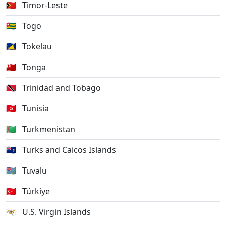
🇹🇱
Timor-Leste
🇹🇬
Togo
🇹🇰
Tokelau
🇹🇴
Tonga
🇹🇹
Trinidad and Tobago
🇹🇳
Tunisia
🇹🇲
Turkmenistan
🇹🇨
Turks and Caicos Islands
🇹🇻
Tuvalu
🇹🇷
Türkiye
🇻🇮
U.S. Virgin Islands