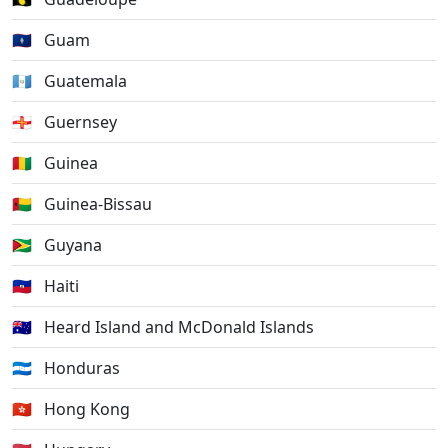
🇬🇺
Guam
🇬🇹
Guatemala
🇬🇬
Guernsey
🇬🇳
Guinea
🇬🇼
Guinea-Bissau
🇬🇾
Guyana
🇭🇹
Haiti
🇭🇲
Heard Island and McDonald Islands
🇭🇳
Honduras
🇭🇰
Hong Kong