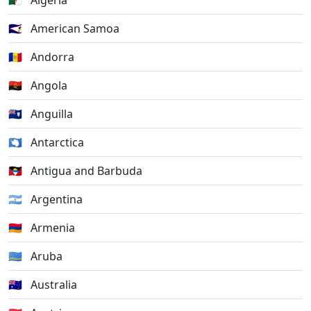
🇩🇿
Algeria
🇦🇸
American Samoa
🇦🇩
Andorra
🇦🇴
Angola
🇦🇮
Anguilla
🇦🇶
Antarctica
🇦🇬
Antigua and Barbuda
🇦🇷
Argentina
🇦🇲
Armenia
🇦🇼
Aruba
🇦🇺
Australia