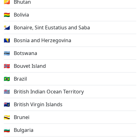
🇧🇹
Bhutan
🇧🇴
Bolivia
🇧🇶
Bonaire, Sint Eustatius and Saba
🇧🇦
Bosnia and Herzegovina
🇧🇼
Botswana
🇧🇻
Bouvet Island
🇧🇷
Brazil
🇮🇴
British Indian Ocean Territory
🇻🇬
British Virgin Islands
🇧🇳
Brunei
🇧🇬
Bulgaria