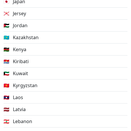
🇯🇵
Japan
🇯🇪
Jersey
🇯🇴
Jordan
🇰🇿
Kazakhstan
🇰🇪
Kenya
🇰🇮
Kiribati
🇰🇼
Kuwait
🇰🇬
Kyrgyzstan
🇱🇦
Laos
🇱🇻
Latvia
🇱🇧
Lebanon