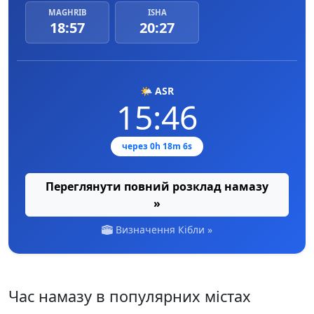
MAGHRIB
ISHA
18:57
20:27
🌤️ ASR
15:46
через 0h 18m 5s
Переглянути повний розклад намазу
»
Визначення Кібли »
Час намазу в популярних містах