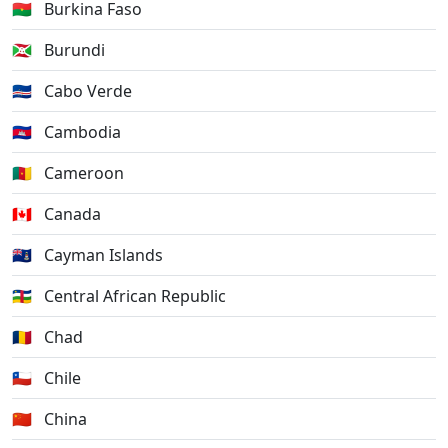
🇧🇫
Burkina Faso
🇧🇮
Burundi
🇨🇻
Cabo Verde
🇰🇭
Cambodia
🇨🇲
Cameroon
🇨🇦
Canada
🇰🇾
Cayman Islands
🇨🇫
Central African Republic
🇹🇩
Chad
🇨🇱
Chile
🇨🇳
China