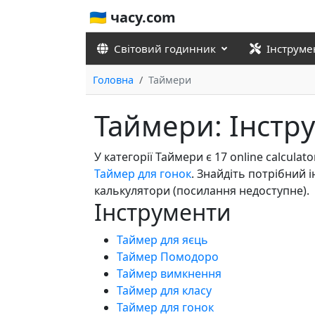
🇺🇦 часу.com
Світовий годинник
Інструме
Головна
Таймери
Таймери: Інстр
У категорії Таймери є 17 online calcula
Таймер для гонок
. Знайдіть потрібний
калькулятори (посилання недоступне).
Інструменти
Таймер для яєць
Таймер Помодоро
Таймер вимкнення
Таймер для класу
Таймер для гонок