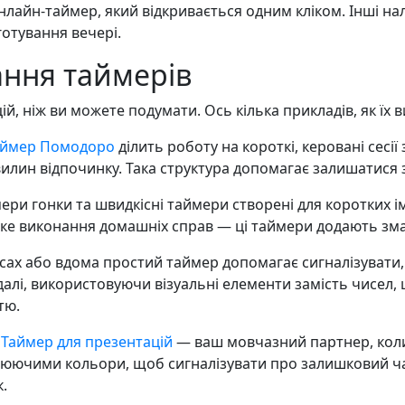
онлайн-таймер, який відкривається одним кліком. Інші н
готування вечері.
ння таймерів
ій, ніж ви можете подумати. Ось кілька прикладів, як їх
аймер Помодоро
ділить роботу на короткі, керовані сес
вилин відпочинку. Така структура допомагає залишатися 
ри гонки та швидкісні таймери створені для коротких імп
ке виконання домашніх справ — ці таймери додають зма
сах або вдома простий таймер допомагає сигналізувати,
далі, використовуючи візуальні елементи замість чисел,
тю.
Таймер для презентацій
— ваш мовчазний партнер, коли 
нюючими кольори, щоб сигналізувати про залишковий ча
.