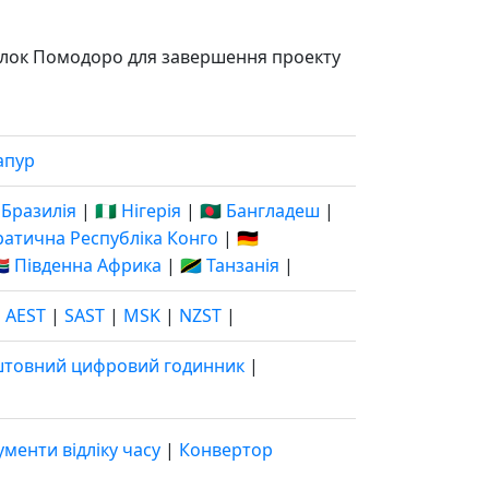
 блок Помодоро для завершення проекту
апур
 Бразилія
|
🇳🇬 Нігерія
|
🇧🇩 Бангладеш
|
кратична Республіка Конго
|
🇩🇪
🇦 Південна Африка
|
🇹🇿 Танзанія
|
|
AEST
|
SAST
|
MSK
|
NZST
|
штовний цифровий годинник
|
ументи відліку часу
|
Конвертор