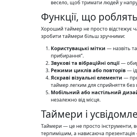
весело, щоб тримати людей у напру
Функції, що роблят
Хороший таймер не просто відстежує час
зробити таймери більш зручними:
Користувацькі мітки
— назвіть та
прибирання”.
Звукові та вібраційні опції
— обир
Режими циклів або повторів
— ід
Яскраві візуальні елементи
— про
таймер легким для сприйняття без 
Мобільний або настільний диза
незалежно від місця.
Таймери і усвідомл
Таймери — це не просто інструменти, в
терпимішим, а нависаюча презентація