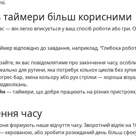
зі.
ь таймери більш корисними
 — він легко вписується у ваш спосіб роботи або гри. О
ймер відповідно до завдання, наприклад, “Глибока робо
айте, як вас повідомлятиме про закінчення часу, особли
еально для рутини, яка потребує кількох циклів без зупи
грес-бар, зміна кольору або рух стрілки — хороша візуа
відволікань.
йн
— таймери, що добре працюють на різних пристроях
ення часу
они формують наше відчуття часу. Зворотний відлік на 
 — керованою, або зробити розкиданий день більш сфок