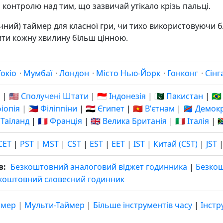
 контролю над тим, що зазвичай утікало крізь пальці.
чний) таймер для класної гри, чи тихо використовуючи
и кожну хвилину більш цінною.
Токіо
·
Мумбаї
·
Лондон
·
Місто Нью-Йорк
·
Гонконг
·
Сінг
я
|
🇺🇸 Сполучені Штати
|
🇮🇩 Індонезія
|
🇵🇰 Пакистан
|
🇧
фіопія
|
🇵🇭 Філіппіни
|
🇪🇬 Єгипет
|
🇻🇳 Вʼєтнам
|
🇨🇩 Демо
 Таїланд
|
🇫🇷 Франція
|
🇬🇧 Велика Британія
|
🇮🇹 Італія
|

CET
|
PST
|
MST
|
CST
|
EST
|
EET
|
IST
|
Китай (CST)
|
JST
в:
Безкоштовний аналоговий віджет годинника
|
Безко
коштовний словесний годинник
ймер
|
Мульти-Таймер
|
Більше інструментів часу
|
Інстр