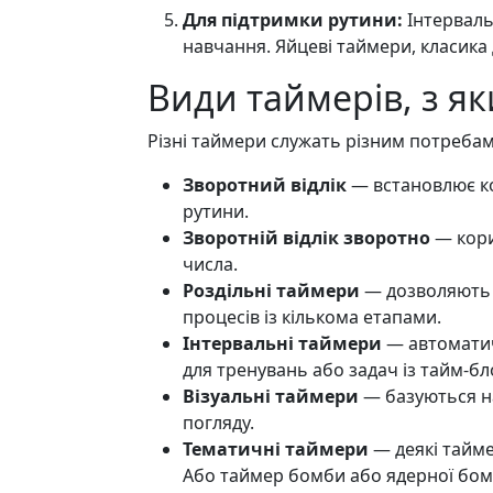
Для підтримки рутини:
Інтерваль
навчання. Яйцеві таймери, класика
Види таймерів, з я
Різні таймери служать різним потребам
Зворотний відлік
— встановлює ко
рутини.
Зворотній відлік зворотно
— кори
числа.
Роздільні таймери
— дозволяють ві
процесів із кількома етапами.
Інтервальні таймери
— автоматич
для тренувань або задач із тайм-б
Візуальні таймери
— базуються на
погляду.
Тематичні таймери
— деякі тайме
Або таймер бомби або ядерної бомби