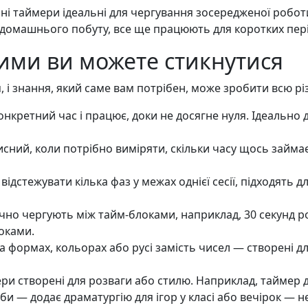
ні таймери ідеальні для чергування зосередженої роботи
 домашнього побуту, все ще працюють для коротких пері
кими ви можете стикнутися
, і знання, який саме вам потрібен, може зробити всю р
нкретний час і працює, доки не досягне нуля. Ідеально 
сний, коли потрібно виміряти, скільки часу щось займає,
дстежувати кілька фаз у межах однієї сесії, підходять д
но чергують між тайм-блоками, наприклад, 30 секунд роб
локами.
 формах, кольорах або русі замість чисел — створені д
ри створені для розваги або стилю. Наприклад, таймер до
 — додає драматургію для ігор у класі або вечірок — не