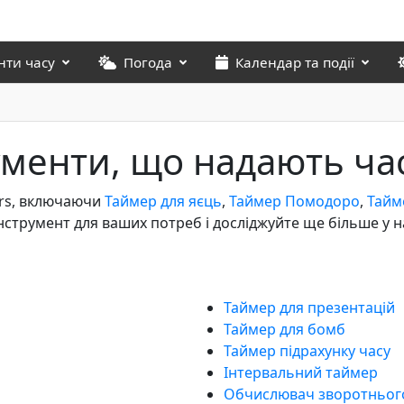
нти часу
Погода
Календар та події
ументи, що надають ча
tors, включаючи
Таймер для яєць
,
Таймер Помодоро
,
Тайм
 інструмент для ваших потреб і досліджуйте ще більше у
Таймер для презентацій
Таймер для бомб
Таймер підрахунку часу
Інтервальний таймер
Обчислювач зворотнього 