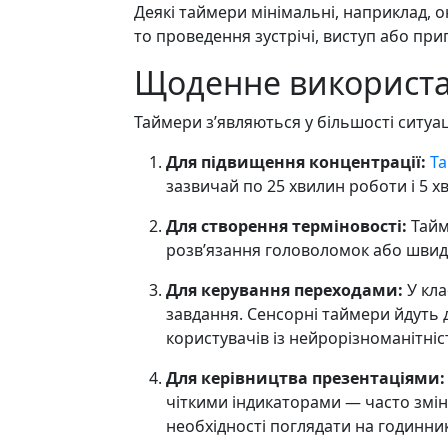
Деякі таймери мінімальні, наприклад, 
то проведення зустрічі, виступ або при
Щоденне використа
Таймери з’являються у більшості ситуац
Для підвищення концентрації:
Т
зазвичай по 25 хвилин роботи і 5 х
Для створення терміновості:
Тайме
розв’язання головоломок або швид
Для керування переходами:
У кла
завдання. Сенсорні таймери йдуть 
користувачів із нейрорізноманітніс
Для керівництва презентаціями:
чіткими індикаторами — часто змі
необхідності поглядати на годинник