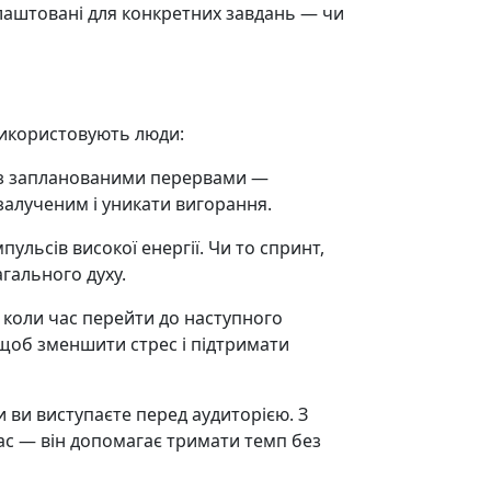
алаштовані для конкретних завдань — чи
 використовують люди:
ії з запланованими перервами —
залученим і уникати вигорання.
ульсів високої енергії. Чи то спринт,
гального духу.
 коли час перейти до наступного
 щоб зменшити стрес і підтримати
ви виступаєте перед аудиторією. З
с — він допомагає тримати темп без