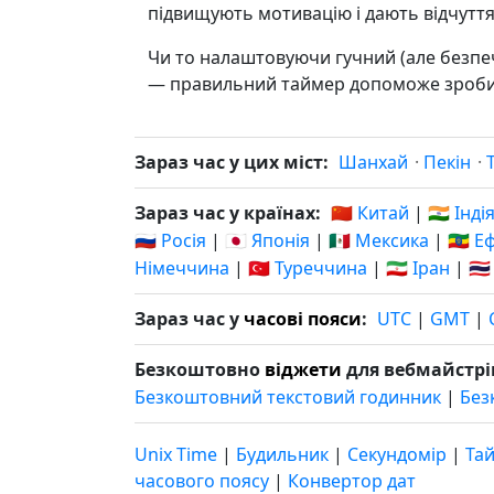
підвищують мотивацію і дають відчуття
Чи то налаштовуючи гучний (але безпе
— правильний таймер допоможе зробит
Зараз час у цих міст:
Шанхай
·
Пекін
·
Зараз час у країнах:
🇨🇳 Китай
|
🇮🇳 Інді
🇷🇺 Росія
|
🇯🇵 Японія
|
🇲🇽 Мексика
|
🇪🇹 Е
Німеччина
|
🇹🇷 Туреччина
|
🇮🇷 Іран
|
🇹
Зараз час у
часові пояси
:
UTC
|
GMT
|
Безкоштовно
віджети
для вебмайстрі
Безкоштовний текстовий годинник
|
Без
Unix Time
|
Будильник
|
Секундомір
|
Та
часового поясу
|
Конвертор дат