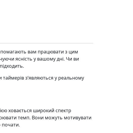
 допомагають вам працювати з цим
уючи ясність у вашому дні. Чи ви
підходить.
пи таймерів з’являються у реальному
цією ховається широкий спектр
орювати темп. Вони можуть мотивувати
о почати.