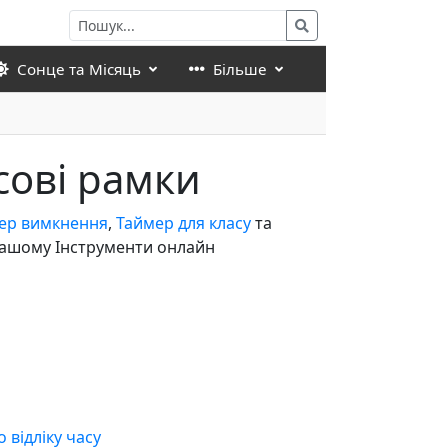
Сонце та Місяць
Більше
сові рамки
ер вимкнення
,
Таймер для класу
та
 нашому Інструменти онлайн
відліку часу