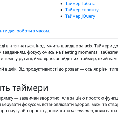
Таймер Табата
Таймер спринту
Таймер jQuery
нти для роботи з часом
.
ноді він тягнеться, іноді мчить швидше за всіх. Таймери
завданням, фокусуючись на fleeting moments і забезпеч
те темп у рутині, ймовірно, знайдеться таймер, який вам 
 відлік. Від продуктивності до розваг — ось як різні ти
ять таймери
апрямку — зазвичай зворотно. Але за цією простою функ
 керувати фокусом, встановлювати здорові межі та ств
про паузу або просто допомагати
розпочати
, коли важк