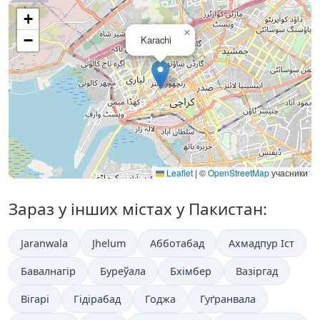
+
×
−
Karachi
Leaflet
|
©
OpenStreetMap
учасники
Зараз у інших містах у Пакистан:
Jaranwala
Jhelum
Абботабад
Ахмадпур Іст
Бавалнагір
Буреўала
Бхімбер
Вазіргад
Вігарі
Гідірабад
Годжа
Гуґранвала