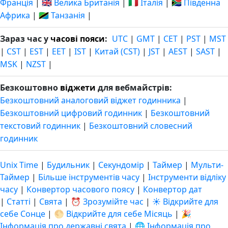
Франція
|
🇬🇧 Велика Британія
|
🇮🇹 Італія
|
🇿🇦 Південна
Африка
|
🇹🇿 Танзанія
|
Зараз час у
часові пояси
:
UTC
|
GMT
|
CET
|
PST
|
MST
|
CST
|
EST
|
EET
|
IST
|
Китай (CST)
|
JST
|
AEST
|
SAST
|
MSK
|
NZST
|
Безкоштовно
віджети
для вебмайстрів:
Безкоштовний аналоговий віджет годинника
|
Безкоштовний цифровий годинник
|
Безкоштовний
текстовий годинник
|
Безкоштовний словесний
годинник
Unix Time
|
Будильник
|
Секундомір
|
Таймер
|
Мульти-
Таймер
|
Більше інструментів часу
|
Інструменти відліку
часу
|
Конвертор часового поясу
|
Конвертор дат
|
Статті
|
Свята
|
⏰ Зрозумійте час
|
☀️ Відкрийте для
себе Сонце
|
🌕 Відкрийте для себе Місяць
|
🎉
Інформація про державні свята
|
🌐 Інформація про