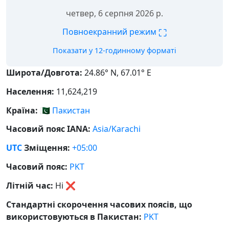
четвер, 6 серпня 2026 р.
⛶
Повноекранний режим
Показати у 12-годинному форматі
Широта/Довгота:
24.86° N, 67.01° E
Населення:
11,624,219
Країна:
🇵🇰
Пакистан
Часовий пояс IANA:
Asia/Karachi
UTC
Зміщення:
+05:00
Часовий пояс:
PKT
Літній час:
Ні
❌
Стандартні скорочення часових поясів, що
використовуються в Пакистан:
PKT