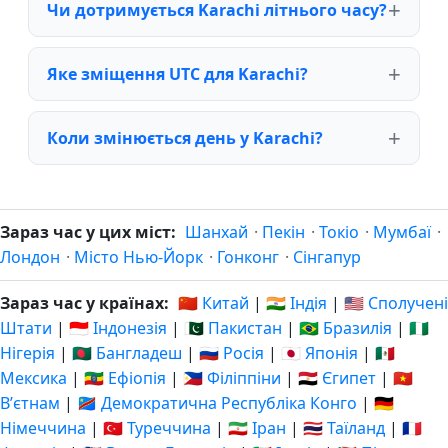
Чи дотримується Karachi літнього часу?
Яке зміщення UTC для Karachi?
Коли змінюється день у Karachi?
Зараз час у цих міст:
Шанхай
·
Пекін
·
Токіо
·
Мумбаї
·
Лондон
·
Місто Нью-Йорк
·
Гонконг
·
Сінгапур
Зараз час у країнах:
🇨🇳 Китай
|
🇮🇳 Індія
|
🇺🇸 Сполучені
Штати
|
🇮🇩 Індонезія
|
🇵🇰 Пакистан
|
🇧🇷 Бразилія
|
🇳🇬
Нігерія
|
🇧🇩 Бангладеш
|
🇷🇺 Росія
|
🇯🇵 Японія
|
🇲🇽
Мексика
|
🇪🇹 Ефіопія
|
🇵🇭 Філіппіни
|
🇪🇬 Єгипет
|
🇻🇳
Вʼєтнам
|
🇨🇩 Демократична Республіка Конго
|
🇩🇪
Німеччина
|
🇹🇷 Туреччина
|
🇮🇷 Іран
|
🇹🇭 Таїланд
|
🇫🇷