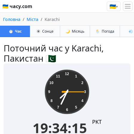
🇺🇦
🇺🇦 часу.com
▾
Головна
Міста
Karachi
⏱️
Час
☀️
Сонце
🌙
Місяць
🌦️
Погода
💨
Поточний час у Karachi,
Пакистан 🇵🇰
19:34:16
12
11
1
10
2
9
3
8
4
7
5
6
PKT
19:34:16