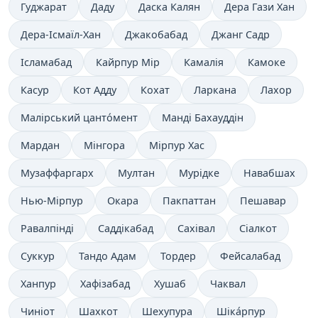
Гуджарат
Даду
Даска Калян
Дера Гази Хан
Дера-Ісмаїл-Хан
Джакобабад
Джанг Садр
Ісламабад
Кайрпур Мір
Камалія
Камоке
Касур
Кот Адду
Кохат
Ларканa
Лахор
Малірський цанто́мент
Манді Бахауддін
Мардан
Мінгора
Мірпур Хас
Музaффаргарх
Мултан
Мурідке
Навабшах
Нью-Мірпур
Окара
Пакпаттан
Пешавар
Равалпінді
Саддікабад
Сахівал
Сіалкот
Суккур
Тандо Адам
Тордер
Фейсалабад
Ханпур
Хафізабад
Хушаб
Чаквал
Чиніот
Шахкот
Шехупура
Шіка́рпур