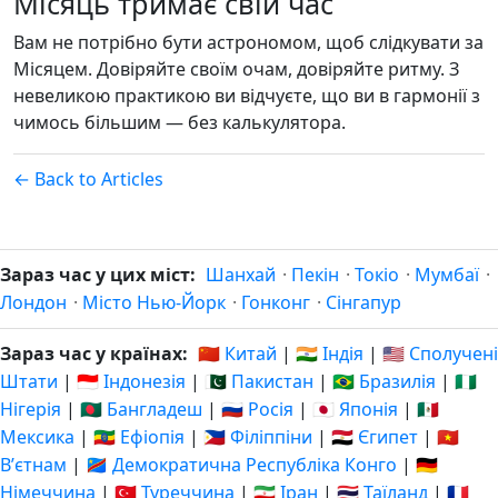
Місяць тримає свій час
Вам не потрібно бути астрономом, щоб слідкувати за
Місяцем. Довіряйте своїм очам, довіряйте ритму. З
невеликою практикою ви відчуєте, що ви в гармонії з
чимось більшим — без калькулятора.
← Back to Articles
Зараз час у цих міст:
Шанхай
·
Пекін
·
Токіо
·
Мумбаї
·
Лондон
·
Місто Нью-Йорк
·
Гонконг
·
Сінгапур
Зараз час у країнах:
🇨🇳 Китай
|
🇮🇳 Індія
|
🇺🇸 Сполучені
Штати
|
🇮🇩 Індонезія
|
🇵🇰 Пакистан
|
🇧🇷 Бразилія
|
🇳🇬
Нігерія
|
🇧🇩 Бангладеш
|
🇷🇺 Росія
|
🇯🇵 Японія
|
🇲🇽
Мексика
|
🇪🇹 Ефіопія
|
🇵🇭 Філіппіни
|
🇪🇬 Єгипет
|
🇻🇳
Вʼєтнам
|
🇨🇩 Демократична Республіка Конго
|
🇩🇪
Німеччина
|
🇹🇷 Туреччина
|
🇮🇷 Іран
|
🇹🇭 Таїланд
|
🇫🇷