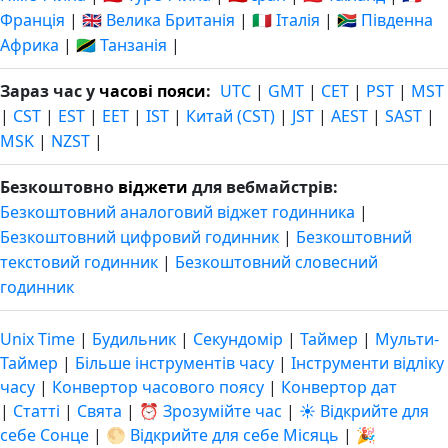
Франція
|
🇬🇧 Велика Британія
|
🇮🇹 Італія
|
🇿🇦 Південна
Африка
|
🇹🇿 Танзанія
|
Зараз час у
часові пояси
:
UTC
|
GMT
|
CET
|
PST
|
MST
|
CST
|
EST
|
EET
|
IST
|
Китай (CST)
|
JST
|
AEST
|
SAST
|
MSK
|
NZST
|
Безкоштовно
віджети
для вебмайстрів:
Безкоштовний аналоговий віджет годинника
|
Безкоштовний цифровий годинник
|
Безкоштовний
текстовий годинник
|
Безкоштовний словесний
годинник
Unix Time
|
Будильник
|
Секундомір
|
Таймер
|
Мульти-
Таймер
|
Більше інструментів часу
|
Інструменти відліку
часу
|
Конвертор часового поясу
|
Конвертор дат
|
Статті
|
Свята
|
⏰ Зрозумійте час
|
☀️ Відкрийте для
себе Сонце
|
🌕 Відкрийте для себе Місяць
|
🎉