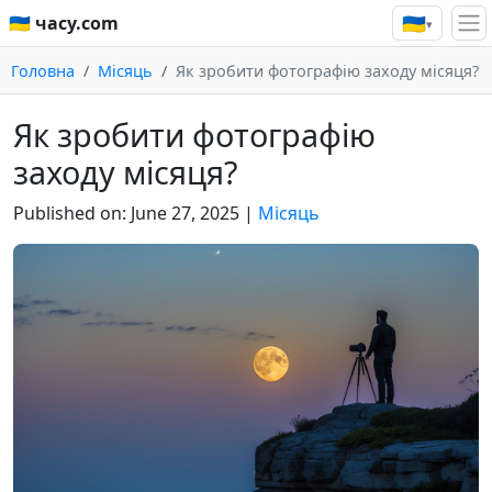
🇺🇦
🇺🇦 часу.com
▾
Головна
Місяць
Як зробити фотографію заходу місяця?
Як зробити фотографію
заходу місяця?
Published on:
June 27, 2025
|
Місяць