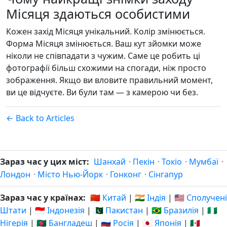
Місяця здаються особистими
Кожен захід Місяця унікальний. Колір змінюється.
Форма Місяця змінюється. Ваш кут зйомки може
ніколи не співпадати з чужим. Саме це робить ці
фотографії більш схожими на спогади, ніж просто
зображення. Якщо ви вловите правильний момент,
ви це відчуєте. Ви були там — з камерою чи без.
← Back to Articles
Зараз час у цих міст:
Шанхай
·
Пекін
·
Токіо
·
Мумбаї
·
Лондон
·
Місто Нью-Йорк
·
Гонконг
·
Сінгапур
Зараз час у країнах:
🇨🇳 Китай
|
🇮🇳 Індія
|
🇺🇸 Сполучені
Штати
|
🇮🇩 Індонезія
|
🇵🇰 Пакистан
|
🇧🇷 Бразилія
|
🇳🇬
Нігерія
|
🇧🇩 Бангладеш
|
🇷🇺 Росія
|
🇯🇵 Японія
|
🇲🇽