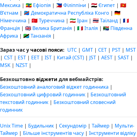
Мексика
|
🇪🇹 Ефіопія
|
🇵🇭 Філіппіни
|
🇪🇬 Єгипет
|
🇻🇳
Вʼєтнам
|
🇨🇩 Демократична Республіка Конго
|
🇩🇪
Німеччина
|
🇹🇷 Туреччина
|
🇮🇷 Іран
|
🇹🇭 Таїланд
|
🇫🇷
Франція
|
🇬🇧 Велика Британія
|
🇮🇹 Італія
|
🇿🇦 Південна
Африка
|
🇹🇿 Танзанія
|
Зараз час у
часові пояси
:
UTC
|
GMT
|
CET
|
PST
|
MST
|
CST
|
EST
|
EET
|
IST
|
Китай (CST)
|
JST
|
AEST
|
SAST
|
MSK
|
NZST
|
Безкоштовно
віджети
для вебмайстрів:
Безкоштовний аналоговий віджет годинника
|
Безкоштовний цифровий годинник
|
Безкоштовний
текстовий годинник
|
Безкоштовний словесний
годинник
Unix Time
|
Будильник
|
Секундомір
|
Таймер
|
Мульти-
Таймер
|
Більше інструментів часу
|
Інструменти відліку