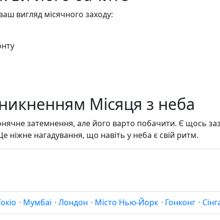
ваш вигляд місячного заходу:
онту
я
никненням Місяця з неба
сонячне затемнення, але його варто побачити. Є щось за
Це ніжне нагадування, що навіть у неба є свій ритм.
Токіо
·
Мумбаї
·
Лондон
·
Місто Нью-Йорк
·
Гонконг
·
Сінг