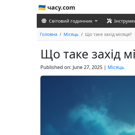
🇺🇦 часу.com
Світовий годинник
Інструме
Головна
Місяць
Що таке захід місяця?
Що таке захід м
Published on:
June 27, 2025
|
Місяць