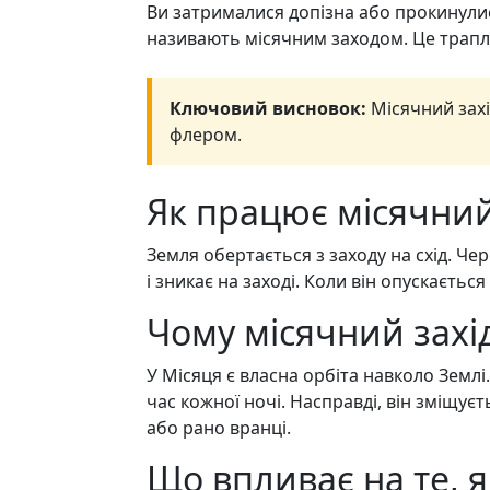
Ви затрималися допізна або прокинулися
називають місячним заходом. Це трапля
Ключовий висновок:
Місячний захі
флером.
Як працює місячний
Земля обертається з заходу на схід. Чер
і зникає на заході. Коли він опускається 
Чому місячний захід
У Місяця є власна орбіта навколо Землі
час кожної ночі. Насправді, він зміщує
або рано вранці.
Що впливає на те, я