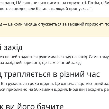
 рано, і Місяць низько висить на горизонті. Потім, ніби 
ється щодня, але більшість людей пропускає її.
д — це коли Місяць опускається за західний горизонт, по
 захід
ез це небо здається рухомим із сходу на захід. Саме тому 
за західний горизонт, це і є місячний захід.
 трапляється в різний час
. Він рухається трохи щодня. Це означає, що місячний зах
ться приблизно на 50 хвилин щодня. Іноді він заходить р
к ви його бачите