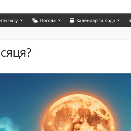
нти часу
Погода
Календар та події
ісяця?