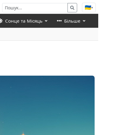
🇺🇦
▾
Сонце та Місяць
Більше