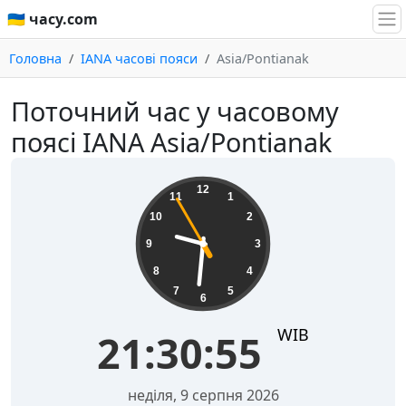
🇺🇦 часу.com
Головна
IANA часові пояси
Asia/Pontianak
Поточний час у часовому
поясі IANA Asia/Pontianak
21:30:55
12
11
1
10
2
9
3
8
4
7
5
6
WIB
21:30:55
неділя, 9 серпня 2026