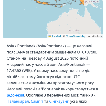
Leaflet
|
©
OpenStreetMap
contributors
Asia / Pontianak (Asia/Pontianak) — це часовий
пояс IANA зі стандартним зміщенням UTC+07:00.
Станом на Tuesday, 4 August 2026 поточний
місцевий час у часовій зоні Asia/Pontianak —
17:47:58 (WIB). У цьому часовому поясі не діє
літній час, тому його зсув відносно UTC
залишається незмінним протягом усього року.
Часовий пояс Asia/Pontianak використовується в
Індонезія
. Охоплює 3 перелічених міст, таких як
Паланкарая
,
Сампіт
та
Сінгкауанг
, усі з яких