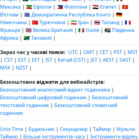
Мексика
|
🇪🇹 Ефіопія
|
🇵🇭 Філіппіни
|
🇪🇬 Єгипет
|
🇻🇳
Вʼєтнам
|
🇨🇩 Демократична Республіка Конго
|
🇩🇪
Німеччина
|
🇹🇷 Туреччина
|
🇮🇷 Іран
|
🇹🇭 Таїланд
|
🇫🇷
Франція
|
🇬🇧 Велика Британія
|
🇮🇹 Італія
|
🇿🇦 Південна
Африка
|
🇹🇿 Танзанія
|
Зараз час у
часові пояси
:
UTC
|
GMT
|
CET
|
PST
|
MST
|
CST
|
EST
|
EET
|
IST
|
Китай (CST)
|
JST
|
AEST
|
SAST
|
MSK
|
NZST
|
Безкоштовно
віджети
для вебмайстрів:
Безкоштовний аналоговий віджет годинника
|
Безкоштовний цифровий годинник
|
Безкоштовний
текстовий годинник
|
Безкоштовний словесний
годинник
Unix Time
|
Будильник
|
Секундомір
|
Таймер
|
Мульти-
Таймер
|
Більше інструментів часу
|
Інструменти відліку