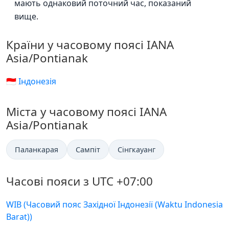
мають однаковий поточний час, показаний
вище.
Країни у часовому поясі IANA
Asia/Pontianak
🇮🇩 Індонезія
Міста у часовому поясі IANA
Asia/Pontianak
Паланкарая
Сампіт
Сінгкауанг
Часові пояси з UTC +07:00
WIB (Часовий пояс Західної Індонезії (Waktu Indonesia
Barat))