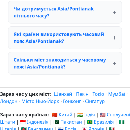
Чи дотримується Asia/Pontianak
літнього часу?
Які країни використовують часовий
пояс Asia/Pontianak?
Скільки міст знаходиться у часовому
поясі Asia/Pontianak?
Зараз час у цих міст:
Шанхай
·
Пекін
·
Токіо
·
Мумбаї
·
Лондон
·
Місто Нью-Йорк
·
Гонконг
·
Сінгапур
Зараз час у країнах:
🇨🇳 Китай
|
🇮🇳 Індія
|
🇺🇸 Сполучені
Штати
|
🇮🇩 Індонезія
|
🇵🇰 Пакистан
|
🇧🇷 Бразилія
|
🇳🇬
Нігерія
|
🇧🇩 Бангладеш
|
🇷🇺 Росія
|
🇯🇵 Японія
|
🇲🇽