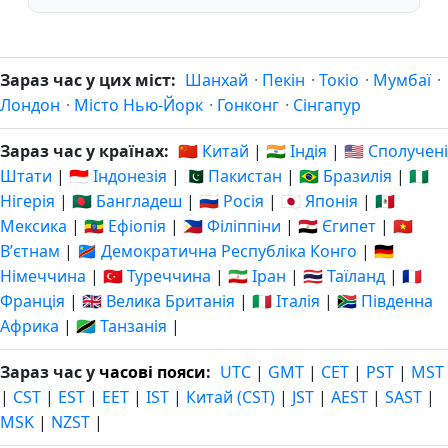
Зараз час у цих міст:
Шанхай
·
Пекін
·
Токіо
·
Мумбаї
·
Лондон
·
Місто Нью-Йорк
·
Гонконг
·
Сінгапур
Зараз час у країнах:
🇨🇳 Китай
|
🇮🇳 Індія
|
🇺🇸 Сполучені
Штати
|
🇮🇩 Індонезія
|
🇵🇰 Пакистан
|
🇧🇷 Бразилія
|
🇳🇬
Нігерія
|
🇧🇩 Бангладеш
|
🇷🇺 Росія
|
🇯🇵 Японія
|
🇲🇽
Мексика
|
🇪🇹 Ефіопія
|
🇵🇭 Філіппіни
|
🇪🇬 Єгипет
|
🇻🇳
Вʼєтнам
|
🇨🇩 Демократична Республіка Конго
|
🇩🇪
Німеччина
|
🇹🇷 Туреччина
|
🇮🇷 Іран
|
🇹🇭 Таїланд
|
🇫🇷
Франція
|
🇬🇧 Велика Британія
|
🇮🇹 Італія
|
🇿🇦 Південна
Африка
|
🇹🇿 Танзанія
|
Зараз час у
часові пояси
:
UTC
|
GMT
|
CET
|
PST
|
MST
|
CST
|
EST
|
EET
|
IST
|
Китай (CST)
|
JST
|
AEST
|
SAST
|
MSK
|
NZST
|