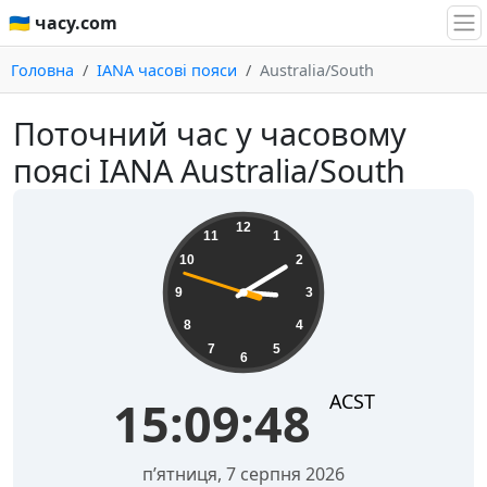
🇺🇦 часу.com
Головна
IANA часові пояси
Australia/South
Поточний час у часовому
поясі IANA Australia/South
15:09:49
12
11
1
10
2
9
3
8
4
7
5
6
ACST
15:09:49
пʼятниця, 7 серпня 2026