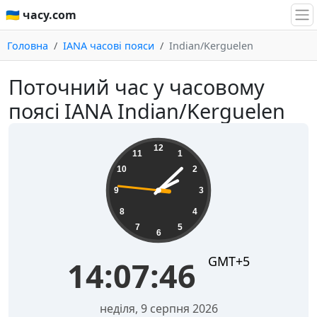
🇺🇦 часу.com
Головна
IANA часові пояси
Indian/Kerguelen
Поточний час у часовому
поясі IANA Indian/Kerguelen
14:07:46
12
11
1
10
2
9
3
8
4
7
5
6
GMT+5
14:07:46
неділя, 9 серпня 2026