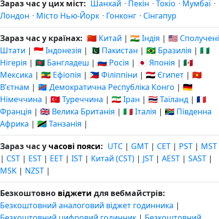
Зараз час у цих міст:
Шанхай
·
Пекін
·
Токіо
·
Мумбаї
·
Лондон
·
Місто Нью-Йорк
·
Гонконг
·
Сінгапур
Зараз час у країнах:
🇨🇳 Китай
|
🇮🇳 Індія
|
🇺🇸 Сполучені
Штати
|
🇮🇩 Індонезія
|
🇵🇰 Пакистан
|
🇧🇷 Бразилія
|
🇳🇬
Нігерія
|
🇧🇩 Бангладеш
|
🇷🇺 Росія
|
🇯🇵 Японія
|
🇲🇽
Мексика
|
🇪🇹 Ефіопія
|
🇵🇭 Філіппіни
|
🇪🇬 Єгипет
|
🇻🇳
Вʼєтнам
|
🇨🇩 Демократична Республіка Конго
|
🇩🇪
Німеччина
|
🇹🇷 Туреччина
|
🇮🇷 Іран
|
🇹🇭 Таїланд
|
🇫🇷
Франція
|
🇬🇧 Велика Британія
|
🇮🇹 Італія
|
🇿🇦 Південна
Африка
|
🇹🇿 Танзанія
|
Зараз час у
часові пояси
:
UTC
|
GMT
|
CET
|
PST
|
MST
|
CST
|
EST
|
EET
|
IST
|
Китай (CST)
|
JST
|
AEST
|
SAST
|
MSK
|
NZST
|
Безкоштовно
віджети
для вебмайстрів:
Безкоштовний аналоговий віджет годинника
|
Безкоштовний цифровий годинник
|
Безкоштовний