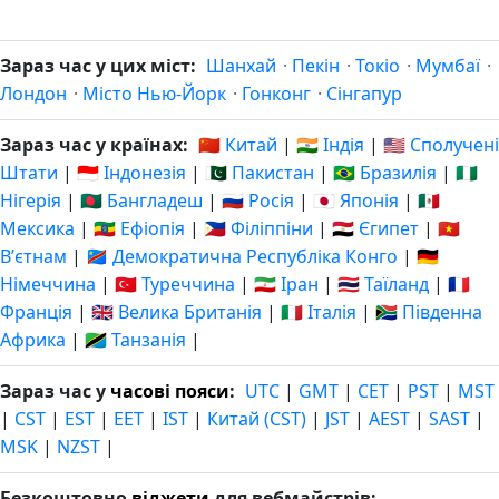
Зараз час у цих міст:
Шанхай
·
Пекін
·
Токіо
·
Мумбаї
·
Лондон
·
Місто Нью-Йорк
·
Гонконг
·
Сінгапур
Зараз час у країнах:
🇨🇳 Китай
|
🇮🇳 Індія
|
🇺🇸 Сполучені
Штати
|
🇮🇩 Індонезія
|
🇵🇰 Пакистан
|
🇧🇷 Бразилія
|
🇳🇬
Нігерія
|
🇧🇩 Бангладеш
|
🇷🇺 Росія
|
🇯🇵 Японія
|
🇲🇽
Мексика
|
🇪🇹 Ефіопія
|
🇵🇭 Філіппіни
|
🇪🇬 Єгипет
|
🇻🇳
Вʼєтнам
|
🇨🇩 Демократична Республіка Конго
|
🇩🇪
Німеччина
|
🇹🇷 Туреччина
|
🇮🇷 Іран
|
🇹🇭 Таїланд
|
🇫🇷
Франція
|
🇬🇧 Велика Британія
|
🇮🇹 Італія
|
🇿🇦 Південна
Африка
|
🇹🇿 Танзанія
|
Зараз час у
часові пояси
:
UTC
|
GMT
|
CET
|
PST
|
MST
|
CST
|
EST
|
EET
|
IST
|
Китай (CST)
|
JST
|
AEST
|
SAST
|
MSK
|
NZST
|
Безкоштовно
віджети
для вебмайстрів: