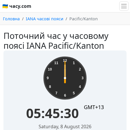
🇺🇦 часу.com
Головна
IANA часові пояси
Pacific/Kanton
Поточний час у часовому
поясі IANA Pacific/Kanton
12
11
1
10
2
9
3
8
4
7
5
6
GMT+13
05:45:30
Saturday, 8 August 2026