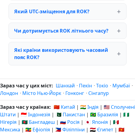
Який UTC-зміщення для ROK?
Чи дотримується ROK літнього часу?
Які країни використовують часовий
пояс ROK?
Зараз час у цих міст:
Шанхай
·
Пекін
·
Токіо
·
Мумбаї
·
Лондон
·
Місто Нью-Йорк
·
Гонконг
·
Сінгапур
Зараз час у країнах:
🇨🇳 Китай
|
🇮🇳 Індія
|
🇺🇸 Сполучені
Штати
|
🇮🇩 Індонезія
|
🇵🇰 Пакистан
|
🇧🇷 Бразилія
|
🇳🇬
Нігерія
|
🇧🇩 Бангладеш
|
🇷🇺 Росія
|
🇯🇵 Японія
|
🇲🇽
Мексика
|
🇪🇹 Ефіопія
|
🇵🇭 Філіппіни
|
🇪🇬 Єгипет
|
🇻🇳