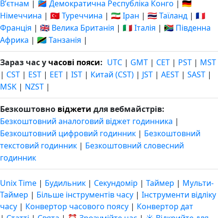
Вʼєтнам
|
🇨🇩 Демократична Республіка Конго
|
🇩🇪
Німеччина
|
🇹🇷 Туреччина
|
🇮🇷 Іран
|
🇹🇭 Таїланд
|
🇫🇷
Франція
|
🇬🇧 Велика Британія
|
🇮🇹 Італія
|
🇿🇦 Південна
Африка
|
🇹🇿 Танзанія
|
Зараз час у
часові пояси
:
UTC
|
GMT
|
CET
|
PST
|
MST
|
CST
|
EST
|
EET
|
IST
|
Китай (CST)
|
JST
|
AEST
|
SAST
|
MSK
|
NZST
|
Безкоштовно
віджети
для вебмайстрів:
Безкоштовний аналоговий віджет годинника
|
Безкоштовний цифровий годинник
|
Безкоштовний
текстовий годинник
|
Безкоштовний словесний
годинник
Unix Time
|
Будильник
|
Секундомір
|
Таймер
|
Мульти-
Таймер
|
Більше інструментів часу
|
Інструменти відліку
часу
|
Конвертор часового поясу
|
Конвертор дат