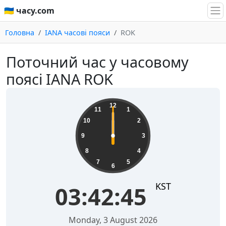
🇺🇦 часу.com
Головна
IANA часові пояси
ROK
Поточний час у часовому
поясі IANA ROK
12
11
1
10
2
9
3
8
4
7
5
6
KST
03:42:45
Monday, 3 August 2026