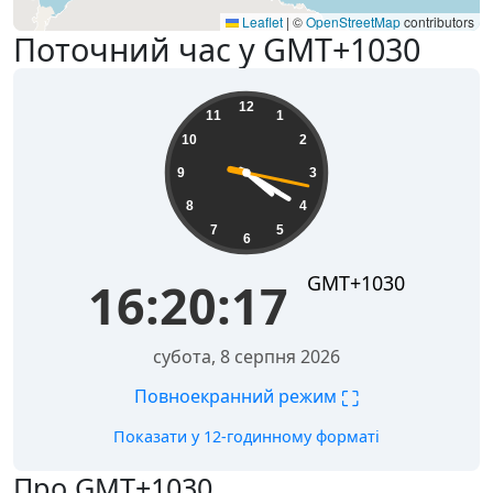
Leaflet
|
©
OpenStreetMap
contributors
Поточний час у GMT+1030
16:20:17
12
11
1
10
2
9
3
8
4
7
5
6
GMT+1030
16:20:17
субота, 8 серпня 2026
⛶
Повноекранний режим
Показати у 12-годинному форматі
Про GMT+1030