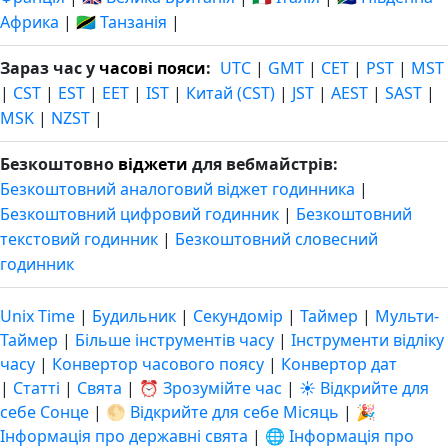
Африка
|
🇹🇿 Танзанія
|
Зараз час у
часові пояси
:
UTC
|
GMT
|
CET
|
PST
|
MST
|
CST
|
EST
|
EET
|
IST
|
Китай (CST)
|
JST
|
AEST
|
SAST
|
MSK
|
NZST
|
Безкоштовно
віджети
для вебмайстрів:
Безкоштовний аналоговий віджет годинника
|
Безкоштовний цифровий годинник
|
Безкоштовний
текстовий годинник
|
Безкоштовний словесний
годинник
Unix Time
|
Будильник
|
Секундомір
|
Таймер
|
Мульти-
Таймер
|
Більше інструментів часу
|
Інструменти відліку
часу
|
Конвертор часового поясу
|
Конвертор дат
|
Статті
|
Свята
|
⏰ Зрозумійте час
|
☀️ Відкрийте для
себе Сонце
|
🌕 Відкрийте для себе Місяць
|
🎉
Інформація про державні свята
|
🌐 Інформація про