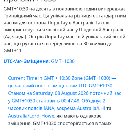
GMT+10:30 на десять з половиною годин випереджає
Гринвіцький час. Ця унікальна різниця є стандартним
часом для острова Лорд-Гау в Австралії. Також
використовується як літній час у Південній Австралії
(Аделаїда). Острів Лорд-Гау має свій унікальний літній
час, що рухається вперед лише на 30 хвилин до
GMT+11.
UTC</a> Зміщення:
GMT+1030
Current Time in GMT + 10:30 Zone (GMT+1030) —
це часовий пояс зі зміщенням UTC GMT+1030.
Станом на Saturday, 08 August 2026 поточний час
у GMT+1030 становить 00:47:48. Об'єднує 2
часових поясів IANA, зокрема
Australia/LHI
та
Australia/Lord_Howe
, які мають однакове
зміщення. GMT+1030 спостерігається в таких