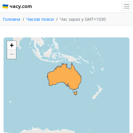
🇺🇦 часу.com
Головна
Часові пояси
Час зараз у GMT+1030
+
−