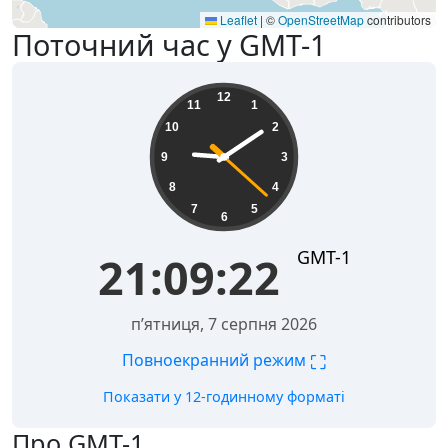
Leaflet
|
©
OpenStreetMap
contributors
Поточний час у GMT-1
21:09:22
12
11
1
10
2
9
3
8
4
7
5
6
GMT-1
21:09:22
пʼятниця, 7 серпня 2026
⛶
Повноекранний режим
Показати у 12-годинному форматі
Про GMT-1