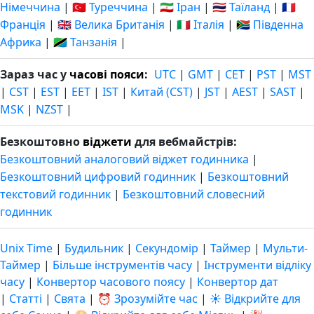
Німеччина
|
🇹🇷 Туреччина
|
🇮🇷 Іран
|
🇹🇭 Таїланд
|
🇫🇷
Франція
|
🇬🇧 Велика Британія
|
🇮🇹 Італія
|
🇿🇦 Південна
Африка
|
🇹🇿 Танзанія
|
Зараз час у
часові пояси
:
UTC
|
GMT
|
CET
|
PST
|
MST
|
CST
|
EST
|
EET
|
IST
|
Китай (CST)
|
JST
|
AEST
|
SAST
|
MSK
|
NZST
|
Безкоштовно
віджети
для вебмайстрів:
Безкоштовний аналоговий віджет годинника
|
Безкоштовний цифровий годинник
|
Безкоштовний
текстовий годинник
|
Безкоштовний словесний
годинник
Unix Time
|
Будильник
|
Секундомір
|
Таймер
|
Мульти-
Таймер
|
Більше інструментів часу
|
Інструменти відліку
часу
|
Конвертор часового поясу
|
Конвертор дат
|
Статті
|
Свята
|
⏰ Зрозумійте час
|
☀️ Відкрийте для