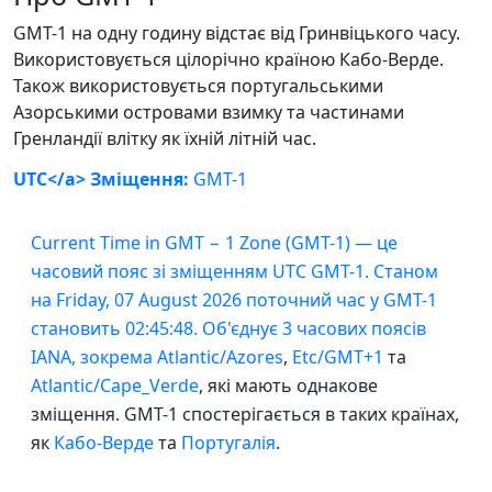
GMT-1 на одну годину відстає від Гринвіцького часу.
Використовується цілорічно країною Кабо-Верде.
Також використовується португальськими
Азорськими островами взимку та частинами
Гренландії влітку як їхній літній час.
UTC</a> Зміщення:
GMT-1
Current Time in GMT − 1 Zone (GMT-1) — це
часовий пояс зі зміщенням UTC GMT-1. Станом
на Friday, 07 August 2026 поточний час у GMT-1
становить 02:45:48. Об'єднує 3 часових поясів
IANA, зокрема
Atlantic/Azores
,
Etc/GMT+1
та
Atlantic/Cape_Verde
, які мають однакове
зміщення. GMT-1 спостерігається в таких країнах,
як
Кабо-Верде
та
Португалія
.