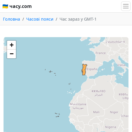
🇺🇦 часу.com
Головна
Часові пояси
Час зараз у GMT-1
+
−