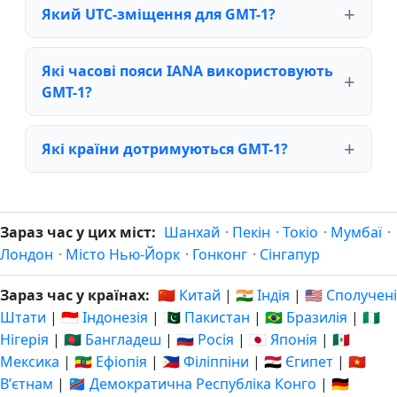
Який UTC-зміщення для GMT-1?
Які часові пояси IANA використовують
GMT-1?
Які країни дотримуються GMT-1?
Зараз час у цих міст:
Шанхай
·
Пекін
·
Токіо
·
Мумбаї
·
Лондон
·
Місто Нью-Йорк
·
Гонконг
·
Сінгапур
Зараз час у країнах:
🇨🇳 Китай
|
🇮🇳 Індія
|
🇺🇸 Сполучені
Штати
|
🇮🇩 Індонезія
|
🇵🇰 Пакистан
|
🇧🇷 Бразилія
|
🇳🇬
Нігерія
|
🇧🇩 Бангладеш
|
🇷🇺 Росія
|
🇯🇵 Японія
|
🇲🇽
Мексика
|
🇪🇹 Ефіопія
|
🇵🇭 Філіппіни
|
🇪🇬 Єгипет
|
🇻🇳
Вʼєтнам
|
🇨🇩 Демократична Республіка Конго
|
🇩🇪