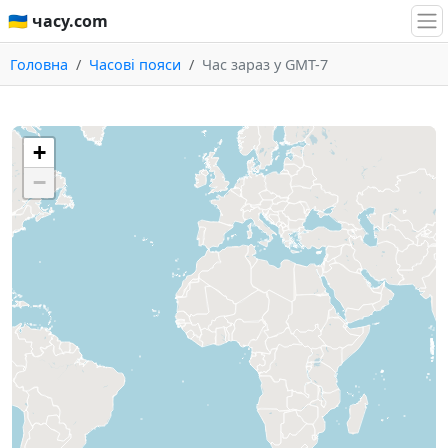
🇺🇦 часу.com
Головна
Часові пояси
Час зараз у GMT-7
+
−