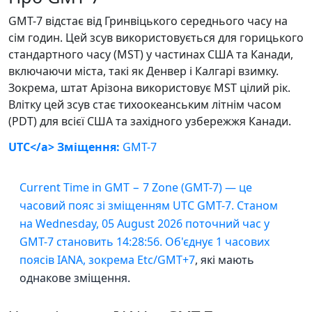
GMT-7 відстає від Гринвіцького середнього часу на
сім годин. Цей зсув використовується для горицького
стандартного часу (MST) у частинах США та Канади,
включаючи міста, такі як Денвер і Калгарі взимку.
Зокрема, штат Арізона використовує MST цілий рік.
Влітку цей зсув стає тихоокеанським літнім часом
(PDT) для всієї США та західного узбережжя Канади.
UTC</a> Зміщення:
GMT-7
Current Time in GMT − 7 Zone (GMT-7) — це
часовий пояс зі зміщенням UTC GMT-7. Станом
на Wednesday, 05 August 2026 поточний час у
GMT-7 становить 14:28:56. Об'єднує 1 часових
поясів IANA, зокрема
Etc/GMT+7
, які мають
однакове зміщення.