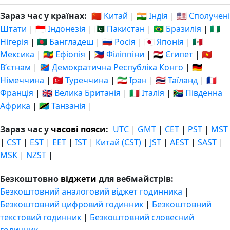
Зараз час у країнах:
🇨🇳 Китай
|
🇮🇳 Індія
|
🇺🇸 Сполучені
Штати
|
🇮🇩 Індонезія
|
🇵🇰 Пакистан
|
🇧🇷 Бразилія
|
🇳🇬
Нігерія
|
🇧🇩 Бангладеш
|
🇷🇺 Росія
|
🇯🇵 Японія
|
🇲🇽
Мексика
|
🇪🇹 Ефіопія
|
🇵🇭 Філіппіни
|
🇪🇬 Єгипет
|
🇻🇳
Вʼєтнам
|
🇨🇩 Демократична Республіка Конго
|
🇩🇪
Німеччина
|
🇹🇷 Туреччина
|
🇮🇷 Іран
|
🇹🇭 Таїланд
|
🇫🇷
Франція
|
🇬🇧 Велика Британія
|
🇮🇹 Італія
|
🇿🇦 Південна
Африка
|
🇹🇿 Танзанія
|
Зараз час у
часові пояси
:
UTC
|
GMT
|
CET
|
PST
|
MST
|
CST
|
EST
|
EET
|
IST
|
Китай (CST)
|
JST
|
AEST
|
SAST
|
MSK
|
NZST
|
Безкоштовно
віджети
для вебмайстрів:
Безкоштовний аналоговий віджет годинника
|
Безкоштовний цифровий годинник
|
Безкоштовний
текстовий годинник
|
Безкоштовний словесний