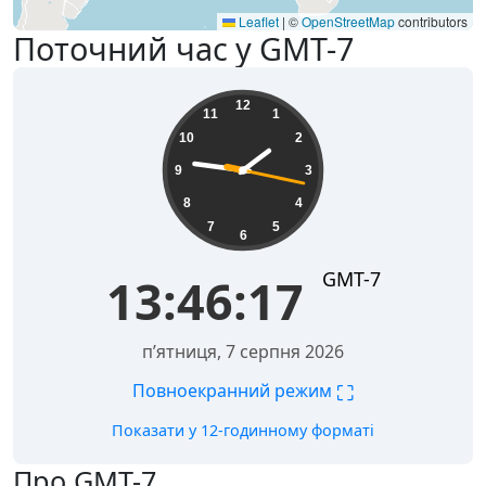
Leaflet
|
©
OpenStreetMap
contributors
Поточний час у GMT-7
13:46:18
12
11
1
10
2
9
3
8
4
7
5
6
GMT-7
13:46:18
пʼятниця, 7 серпня 2026
⛶
Повноекранний режим
Показати у 12-годинному форматі
Про GMT-7