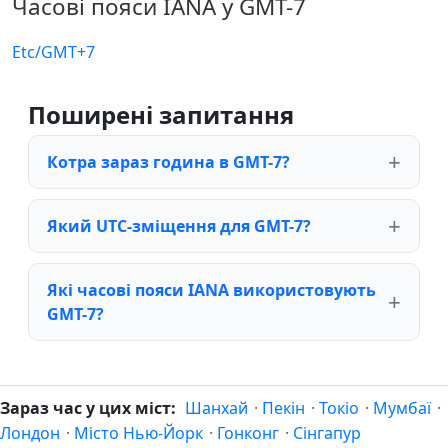
Часові пояси IANA у GMT-7
Etc/GMT+7
Поширені запитання
Котра зараз година в GMT-7?
Який UTC-зміщення для GMT-7?
Які часові пояси IANA використовують
GMT-7?
Зараз час у цих міст:
Шанхай
·
Пекін
·
Токіо
·
Мумбаї
·
Лондон
·
Місто Нью-Йорк
·
Гонконг
·
Сінгапур