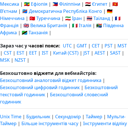
Мексика
|
🇪🇹 Ефіопія
|
🇵🇭 Філіппіни
|
🇪🇬 Єгипет
|
🇻🇳
Вʼєтнам
|
🇨🇩 Демократична Республіка Конго
|
🇩🇪
Німеччина
|
🇹🇷 Туреччина
|
🇮🇷 Іран
|
🇹🇭 Таїланд
|
🇫🇷
Франція
|
🇬🇧 Велика Британія
|
🇮🇹 Італія
|
🇿🇦 Південна
Африка
|
🇹🇿 Танзанія
|
Зараз час у
часові пояси
:
UTC
|
GMT
|
CET
|
PST
|
MST
|
CST
|
EST
|
EET
|
IST
|
Китай (CST)
|
JST
|
AEST
|
SAST
|
MSK
|
NZST
|
Безкоштовно
віджети
для вебмайстрів:
Безкоштовний аналоговий віджет годинника
|
Безкоштовний цифровий годинник
|
Безкоштовний
текстовий годинник
|
Безкоштовний словесний
годинник
Unix Time
|
Будильник
|
Секундомір
|
Таймер
|
Мульти-
Таймер
|
Більше інструментів часу
|
Інструменти відліку