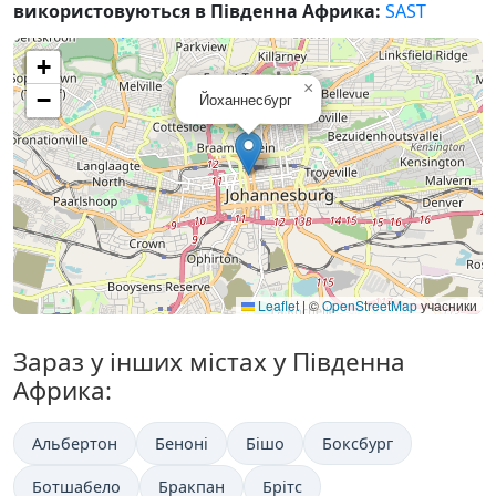
використовуються в Південна Африка:
SAST
+
×
−
Йоханнесбург
Leaflet
|
©
OpenStreetMap
учасники
Зараз у інших містах у Південна
Африка:
Альбертон
Беноні
Бішо
Боксбург
Ботшабело
Бракпан
Брітс