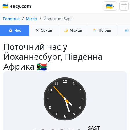
🇺🇦
🇺🇦 часу.com
▾
Головна
Міста
Йоханнесбург
⏱️
Час
☀️
Сонце
🌙
Місяць
🌦️
Погода
💨
Поточний час у
Йоханнесбург, Південна
Африка 🇿🇦
16:26:53
12
11
1
10
2
9
3
8
4
7
5
6
SAST