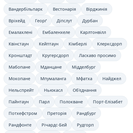
Вандербільпарк
Вестонарія
Вірджинія
Вріхейд
Георґ
Діпслут
Дурбан
Емалахлені
Ембаленхеле
Карлтонвілл
Квінстаун
Кейптаун
Кімберлі
Клерксдорп
Кронштадт
Кругерсдорп
Ласкаво просимо
Мабопане
Мданцане
Мідделбург
Мокопане
Мпумаланга
Мфатха
Найджел
Нельспрейт
Ньюкасл
Об'єднання
Пайнтаун
Парл
Полокване
Порт-Елізабет
Потхефстром
Преторія
Рандбург
Рандфонте
Річардс-Бей
Рудгорп