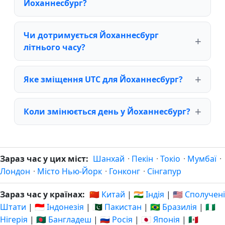
Йоханнесбург?
Чи дотримується Йоханнесбург
літнього часу?
Яке зміщення UTC для Йоханнесбург?
Коли змінюється день у Йоханнесбург?
Зараз час у цих міст:
Шанхай
·
Пекін
·
Токіо
·
Мумбаї
·
Лондон
·
Місто Нью-Йорк
·
Гонконг
·
Сінгапур
Зараз час у країнах:
🇨🇳 Китай
|
🇮🇳 Індія
|
🇺🇸 Сполучені
Штати
|
🇮🇩 Індонезія
|
🇵🇰 Пакистан
|
🇧🇷 Бразилія
|
🇳🇬
Нігерія
|
🇧🇩 Бангладеш
|
🇷🇺 Росія
|
🇯🇵 Японія
|
🇲🇽