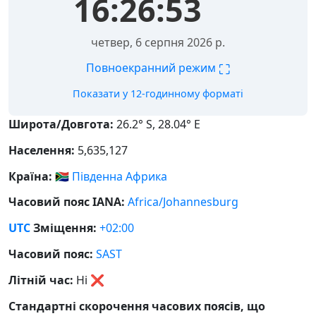
16:26:53
четвер, 6 серпня 2026 р.
⛶
Повноекранний режим
Показати у 12-годинному форматі
Широта/Довгота:
26.2° S, 28.04° E
Населення:
5,635,127
Країна:
🇿🇦
Південна Африка
Часовий пояс IANA:
Africa/Johannesburg
UTC
Зміщення:
+02:00
Часовий пояс:
SAST
Літній час:
Ні
❌
Стандартні скорочення часових поясів, що