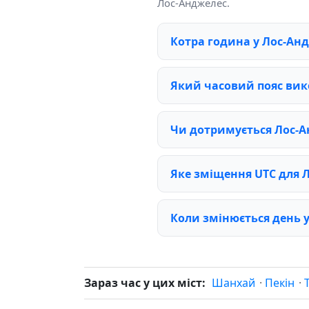
Лос-Анджелес.
Котра година у Лос-Ан
Який часовий пояс вик
Чи дотримується Лос-А
Яке зміщення UTC для 
Коли змінюється день 
Зараз час у цих міст:
Шанхай
·
Пекін
·