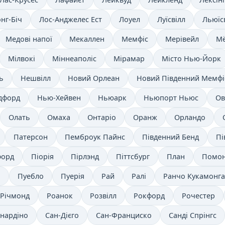
нг-Біч
Лос-Анджелес Ест
Лоуел
Луїсвілл
Льюїс
Медові напої
Мекаллен
Мемфіс
Мерівейл
М
Мілвокі
Міннеаполіс
Мірамар
Місто Нью-Йорк
ь
Нешвілл
Новий Орлеан
Новий Південний Мемфі
дфорд
Нью-Хейвен
Ньюарк
Ньюпорт Ньюс
Ов
Олать
Омаха
Онтаріо
Оранж
Орландо
Патерсон
Пемброук Пайнс
Південний Бенд
Пі
форд
Піорія
Пірлэнд
Піттсбург
План
Помо
о
Пуебло
Пуерія
Рай
Ралі
Ранчо Кукамонга
Річмонд
Роанок
Розвілл
Рокфорд
Рочестер
нардіно
Сан-Дієго
Сан-Франциско
Санді Спрінгс