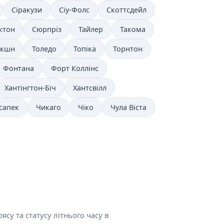
Сіракузи
Сіу-Фолс
Скоттсдейл
ктон
Сюрпріз
Тайлер
Такома
нкшн
Толедо
Топіка
Торнтон
Фонтана
Форт Коллінс
Хантінгтон-Біч
Хантсвілл
сапек
Чикаго
Чіко
Чула Віста
су та статусу літнього часу в