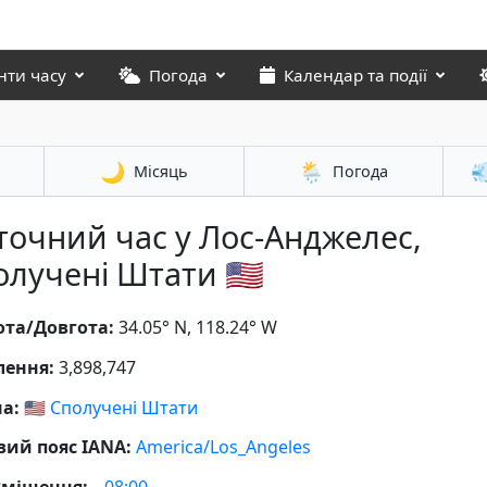
нти часу
Погода
Календар та події
🌙
🌦️

Місяць
Погода
точний час у Лос-Анджелес,
лучені Штати 🇺🇸
та/Довгота:
34.05° N, 118.24° W
лення:
3,898,747
на:
🇺🇸
Сполучені Штати
вий пояс IANA:
America/Los_Angeles