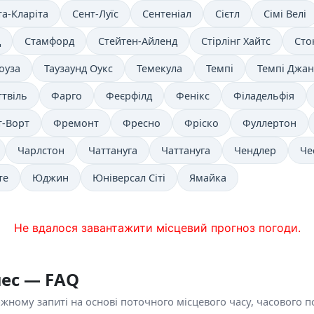
та-Кларіта
Сент-Луїс
Сентеніал
Сієтл
Сімі Велі
д
Стамфорд
Стейтен-Айленд
Стірлінг Хайтс
Сто
оуза
Таузаунд Оукс
Темекула
Темпі
Темпі Джа
ттвіль
Фарго
Феєрфілд
Фенікс
Філадельфія
-Ворт
Фремонт
Фресно
Фріско
Фуллертон
Чарлстон
Чаттануга
Чаттануга
Чендлер
Че
те
Юджин
Юніверсал Сіті
Ямайка
Не вдалося завантажити місцевий прогноз погоди.
лес — FAQ
ному запиті на основі поточного місцевого часу, часового поя