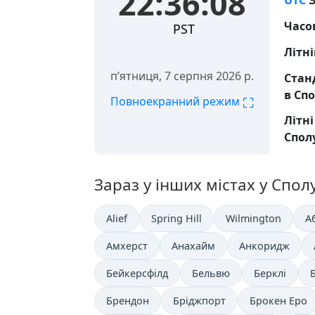
22:36:08
UTC
З
Часо
PST
Літні
пʼятниця, 7 серпня 2026 р.
Стан
в Сп
⛶
Повноекранний режим
Літн
Спол
Зараз у інших містах у Спол
Alief
Spring Hill
Wilmington
А
Амхерст
Анахайм
Анкоридж
Бейкерсфілд
Бельвю
Берклі
Брендон
Бріджпорт
Брокен Еро