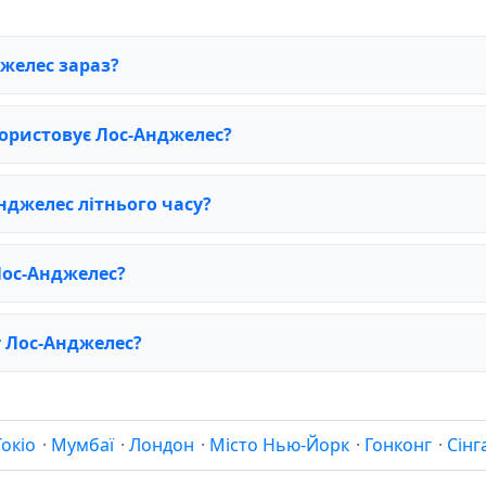
джелес зараз?
ористовує Лос-Анджелес?
нджелес літнього часу?
Лос-Анджелес?
у Лос-Анджелес?
Токіо
·
Мумбаї
·
Лондон
·
Місто Нью-Йорк
·
Гонконг
·
Сінг