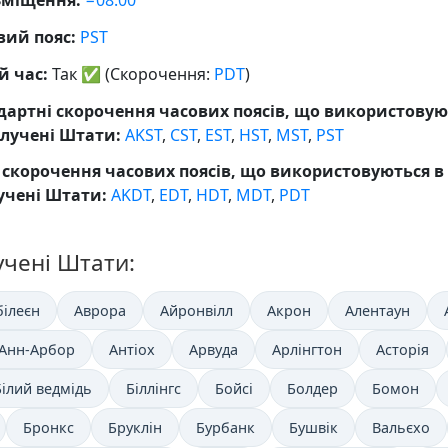
міщення:
−08:00
вий пояс:
PST
й час:
Так
✅
(Скорочення:
PDT
)
дартні скорочення часових поясів, що використовую
олучені Штати:
AKST
,
CST
,
EST
,
HST
,
MST
,
PST
і скорочення часових поясів, що використовуються в
учені Штати:
AKDT
,
EDT
,
HDT
,
MDT
,
PDT
учені Штати:
білеєн
Аврора
Айронвілл
Акрон
Алентаун
Анн-Арбор
Антіох
Арвуда
Арлінгтон
Асторія
Білий ведмідь
Біллінгс
Бойсі
Болдер
Бомон
Бронкс
Бруклін
Бурбанк
Бушвік
Вальєхо