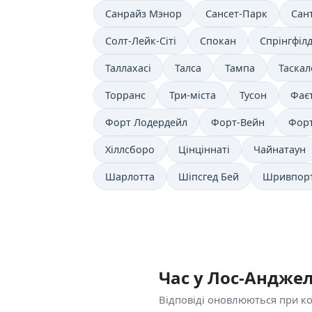
Санрайз Мэнор
Сансет-Парк
Сан
Солт-Лейк-Сіті
Спокан
Спрінгфіл
Таллахасі
Талса
Тампа
Таскал
Торранс
Три-міста
Тусон
Фає
Форт Лодердейл
Форт-Вейн
Форт
Хіллсборо
Цінціннаті
Чайнатаун
Шарлотта
Шіпсгед Бей
Шривпор
Час у Лос-Андже
Відповіді оновлюються при кож