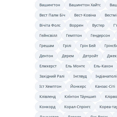
Вашингтон
Вашингтон Хайтс
Ваш
Вест Палм Біч
Вест-Ковіна
Вестмі
Вічіта Фолс
Воррен
Вустер
Г
Гейнсвілл
Гемптон
Гендерсон
Грешам
Грілі
Грін Бей
Грінсб
Дентон
Дерем
Детройт
Джек
Елмхерст
Ель Монтє
Ель-Кахон
Західний Ралі
Інглвуд
Індіанаполі
Іст Хемптон
Йонкерс
Канзас-Сіті
Клівленд
Клі́нтон Та́уншип
Клірв
Конкорд
Корал-Спрінгс
Кореа-та
Ланкастер
Ларедо
Лас-Вегас