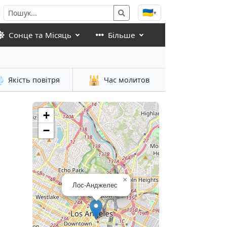
🇺🇦
▾
Сонце та Місяць
Більше

🕌
Якість повітря
Час молитов
+
−
×
Лос-Анджелес