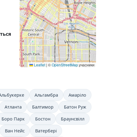
ться
Leaflet
|
©
OpenStreetMap
учасники
Альбукерке
Альгамбра
Амаріло
Атланта
Балтимор
Батон Руж
Боро Парк
Бостон
Браунсвілл
Ван Нейс
Ватербері