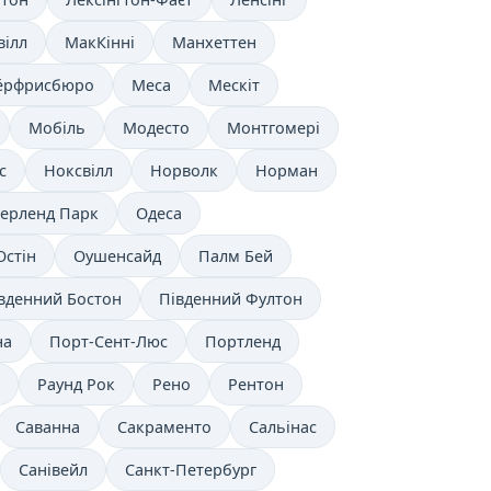
вілл
МакКінні
Манхеттен
ёрфрисбюро
Меса
Мескіт
Мобіль
Модесто
Монтгомері
с
Ноксвілл
Норволк
Норман
ерленд Парк
Одеса
Остін
Оушенсайд
Палм Бей
вденний Бостон
Південний Фултон
на
Порт-Сент-Люс
Портленд
Раунд Рок
Рено
Рентон
Саванна
Сакраменто
Сальінас
Санівейл
Санкт-Петербург