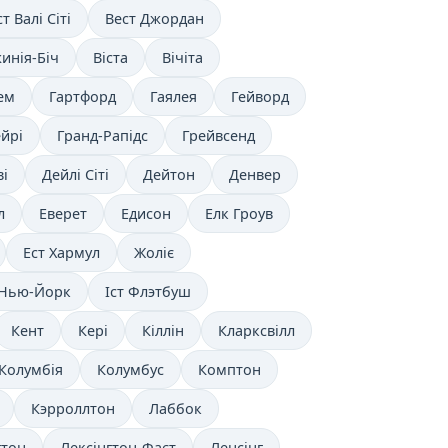
т Валі Сіті
Вест Джордан
инія-Біч
Віста
Вічіта
ем
Гартфорд
Гаялея
Гейворд
йрі
Гранд-Рапідс
Грейвсенд
ві
Дейлі Сіті
Дейтон
Денвер
л
Еверет
Едисон
Елк Гроув
Ест Хармул
Жоліє
 Нью-Йорк
Іст Флэтбуш
Кент
Кері
Кіллін
Кларксвілл
Колумбія
Колумбус
Комптон
Кэрроллтон
Лаббок
гтон
Лексінгтон-Фаєт
Ленсінг