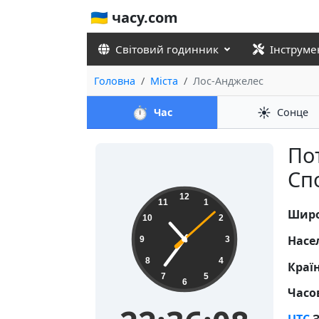
🇺🇦 часу.com
Світовий годинник
Інструме
Головна
Міста
Лос-Анджелес
⏱️
☀️
Час
Сонце
По
Спо
22:36:08
12
11
1
Широ
10
2
Насе
9
3
8
4
Краї
7
5
6
Часо