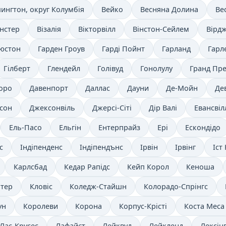
ингтон, округ Колумбія
Вейко
Весняна Долина
Вес
нстер
Візалія
Вікторвілл
Вінстон-Сейлем
Вірдж
’юстон
Гарден Гроув
Гарді Пойнт
Гарланд
Гарл
Гілберт
Глендейл
Голівуд
Гонолулу
Гранд Пре
оро
Давенпорт
Даллас
Дауни
Де-Мойн
Де
сон
Джексонвіль
Джерсі-Сіті
Дір Валі
Евансвіл
Ель-Пасо
Ельгін
Ентерпрайз
Ері
Ескондідо
с
Індіпенденс
Індіпендънс
Ірвін
Ірвінг
Іст
Карлсбад
Кедар Рапідс
Кейп Корол
Кеноша
отер
Кловіс
Коледж-Стайшн
Колорадо-Спрінгс
ун
Королеви
Корона
Корпус-Крісті
Коста Меса
Лас-Крусес
Лафайєт
Лейквуд
Лейкленд
Лексін