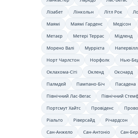
Лізабет
Лінкольн
Літл Рок
Ло
Маямі
Маямі Гарденс
Медісон
Метаєр
Метері Террас
Мідленд
Морено Валі
Муррієта
Напервілл
Норт Чарлстон
Норфолк
Нью-Бе
Оклахома-Сіті
Окленд
Окснард
Палмдей
Пампано-Біч
Пасадена
Північний Лас-Вегас
Північний Стем
Портсмут Хайтс
Провіденс
Пров
Ріальто
Ріверсайд
Річардсон
Сан-Анжело
Сан-Антоніо
Сан-Бер