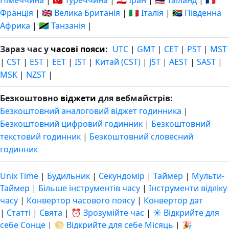
Німеччина
|
🇹🇷 Туреччина
|
🇮🇷 Іран
|
🇹🇭 Таїланд
|
🇫🇷
Франція
|
🇬🇧 Велика Британія
|
🇮🇹 Італія
|
🇿🇦 Південна
Африка
|
🇹🇿 Танзанія
|
Зараз час у
часові пояси
:
UTC
|
GMT
|
CET
|
PST
|
MST
|
CST
|
EST
|
EET
|
IST
|
Китай (CST)
|
JST
|
AEST
|
SAST
|
MSK
|
NZST
|
Безкоштовно
віджети
для вебмайстрів:
Безкоштовний аналоговий віджет годинника
|
Безкоштовний цифровий годинник
|
Безкоштовний
текстовий годинник
|
Безкоштовний словесний
годинник
Unix Time
|
Будильник
|
Секундомір
|
Таймер
|
Мульти-
Таймер
|
Більше інструментів часу
|
Інструменти відліку
часу
|
Конвертор часового поясу
|
Конвертор дат
|
Статті
|
Свята
|
⏰ Зрозумійте час
|
☀️ Відкрийте для
себе Сонце
|
🌕 Відкрийте для себе Місяць
|
🎉