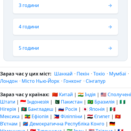
3 години
4 години
5 години
Зараз час у цих міст:
Шанхай
·
Пекін
·
Токіо
·
Мумбаї
·
Лондон
·
Місто Нью-Йорк
·
Гонконг
·
Сінгапур
Зараз час у країнах:
🇨🇳 Китай
|
🇮🇳 Індія
|
🇺🇸 Сполучені
Штати
|
🇮🇩 Індонезія
|
🇵🇰 Пакистан
|
🇧🇷 Бразилія
|
🇳🇬
Нігерія
|
🇧🇩 Бангладеш
|
🇷🇺 Росія
|
🇯🇵 Японія
|
🇲🇽
Мексика
|
🇪🇹 Ефіопія
|
🇵🇭 Філіппіни
|
🇪🇬 Єгипет
|
🇻🇳
Вʼєтнам
|
🇨🇩 Демократична Республіка Конго
|
🇩🇪