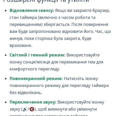
Відновлення сеансу:
Якщо ви закриєте браузер,
стан таймера (включно з часом роботи та
перевищенням) зберігається. Після повернення
вам буде запропоновано відновити його. Час, що
минув, поки сторінка була закрита, буде
враховано.
Світлий і темний режим:
Використовуйте
іконку сонця/місяця для перемикання тем для
комфортного перегляду.
Повноекранний режим:
Натисніть іконку
повноекранного режиму для перегляду таймера
без відволікань.
Переключення звуку:
Використовуйте іконку
звуку (🔊/🔇), щоб вимкнути або увімкнути
оповіщення про завершення таймера.