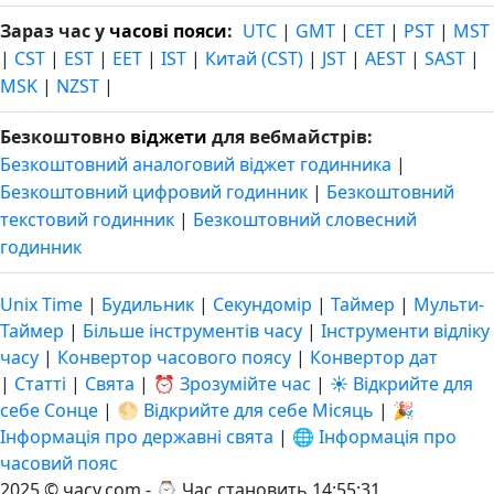
Зараз час у
часові пояси
:
UTC
|
GMT
|
CET
|
PST
|
MST
|
CST
|
EST
|
EET
|
IST
|
Китай (CST)
|
JST
|
AEST
|
SAST
|
MSK
|
NZST
|
Безкоштовно
віджети
для вебмайстрів:
Безкоштовний аналоговий віджет годинника
|
Безкоштовний цифровий годинник
|
Безкоштовний
текстовий годинник
|
Безкоштовний словесний
годинник
Unix Time
|
Будильник
|
Секундомір
|
Таймер
|
Мульти-
Таймер
|
Більше інструментів часу
|
Інструменти відліку
часу
|
Конвертор часового поясу
|
Конвертор дат
|
Статті
|
Свята
|
⏰ Зрозумійте час
|
☀️ Відкрийте для
себе Сонце
|
🌕 Відкрийте для себе Місяць
|
🎉
Інформація про державні свята
|
🌐 Інформація про
часовий пояс
2025 © часу.com - ⌚
Час становить 14:55:31