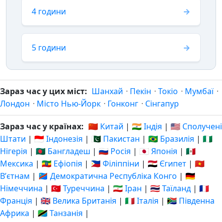
4 години
5 години
Зараз час у цих міст:
Шанхай
·
Пекін
·
Токіо
·
Мумбаї
·
Лондон
·
Місто Нью-Йорк
·
Гонконг
·
Сінгапур
Зараз час у країнах:
🇨🇳 Китай
|
🇮🇳 Індія
|
🇺🇸 Сполучені
Штати
|
🇮🇩 Індонезія
|
🇵🇰 Пакистан
|
🇧🇷 Бразилія
|
🇳🇬
Нігерія
|
🇧🇩 Бангладеш
|
🇷🇺 Росія
|
🇯🇵 Японія
|
🇲🇽
Мексика
|
🇪🇹 Ефіопія
|
🇵🇭 Філіппіни
|
🇪🇬 Єгипет
|
🇻🇳
Вʼєтнам
|
🇨🇩 Демократична Республіка Конго
|
🇩🇪
Німеччина
|
🇹🇷 Туреччина
|
🇮🇷 Іран
|
🇹🇭 Таїланд
|
🇫🇷
Франція
|
🇬🇧 Велика Британія
|
🇮🇹 Італія
|
🇿🇦 Південна
Африка
|
🇹🇿 Танзанія
|