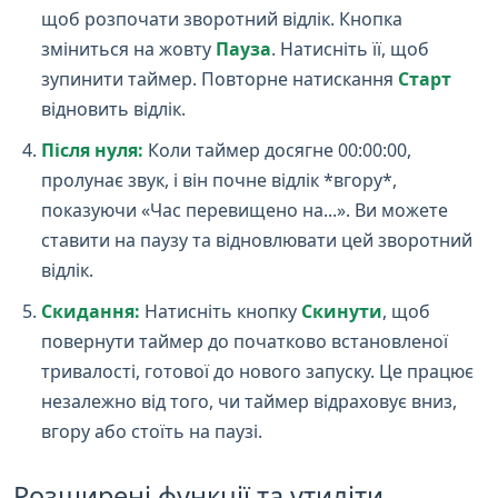
щоб розпочати зворотний відлік. Кнопка
зміниться на жовту
Пауза
. Натисніть її, щоб
зупинити таймер. Повторне натискання
Старт
відновить відлік.
Після нуля:
Коли таймер досягне 00:00:00,
пролунає звук, і він почне відлік *вгору*,
показуючи «Час перевищено на...». Ви можете
ставити на паузу та відновлювати цей зворотний
відлік.
Скидання:
Натисніть кнопку
Скинути
, щоб
повернути таймер до початково встановленої
тривалості, готової до нового запуску. Це працює
незалежно від того, чи таймер відраховує вниз,
вгору або стоїть на паузі.
Розширені функції та утиліти