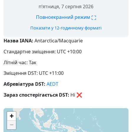
пʼятниця, 7 серпня 2026
⛶
Повноекранний режим
Показати у 12-годинному форматі
Назва IANA:
Antarctica/Macquarie
Стандартне зміщення: UTC +10:00
Літній час: Так
Зміщення DST: UTC +11:00
Абревіатура DST:
AEDT
Зараз спостерігається DST:
Ні
❌
+
−