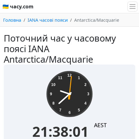
🇺🇦 часу.com
Головна
IANA часові пояси
Antarctica/Macquarie
Поточний час у часовому
поясі IANA
Antarctica/Macquarie
21:38:01
12
11
1
10
2
9
3
8
4
7
5
6
AEST
21:38:01