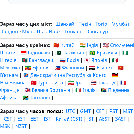
Зараз час у цих міст:
Шанхай
·
Пекін
·
Токіо
·
Мумбаї
·
Лондон
·
Місто Нью-Йорк
·
Гонконг
·
Сінгапур
Зараз час у країнах:
🇨🇳 Китай
|
🇮🇳 Індія
|
🇺🇸 Сполучені
Штати
|
🇮🇩 Індонезія
|
🇵🇰 Пакистан
|
🇧🇷 Бразилія
|
🇳🇬
Нігерія
|
🇧🇩 Бангладеш
|
🇷🇺 Росія
|
🇯🇵 Японія
|
🇲🇽
Мексика
|
🇪🇹 Ефіопія
|
🇵🇭 Філіппіни
|
🇪🇬 Єгипет
|
🇻🇳
Вʼєтнам
|
🇨🇩 Демократична Республіка Конго
|
🇩🇪
Німеччина
|
🇹🇷 Туреччина
|
🇮🇷 Іран
|
🇹🇭 Таїланд
|
🇫🇷
Франція
|
🇬🇧 Велика Британія
|
🇮🇹 Італія
|
🇿🇦 Південна
Африка
|
🇹🇿 Танзанія
|
Зараз час у
часові пояси
:
UTC
|
GMT
|
CET
|
PST
|
MST
|
CST
|
EST
|
EET
|
IST
|
Китай (CST)
|
JST
|
AEST
|
SAST
|
MSK
|
NZST
|