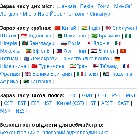
Зараз час у цих міст:
Шанхай
·
Пекін
·
Токіо
·
Мумбаї
·
Лондон
·
Місто Нью-Йорк
·
Гонконг
·
Сінгапур
Зараз час у країнах:
🇨🇳 Китай
|
🇮🇳 Індія
|
🇺🇸 Сполучені
Штати
|
🇮🇩 Індонезія
|
🇵🇰 Пакистан
|
🇧🇷 Бразилія
|
🇳🇬
Нігерія
|
🇧🇩 Бангладеш
|
🇷🇺 Росія
|
🇯🇵 Японія
|
🇲🇽
Мексика
|
🇪🇹 Ефіопія
|
🇵🇭 Філіппіни
|
🇪🇬 Єгипет
|
🇻🇳
Вʼєтнам
|
🇨🇩 Демократична Республіка Конго
|
🇩🇪
Німеччина
|
🇹🇷 Туреччина
|
🇮🇷 Іран
|
🇹🇭 Таїланд
|
🇫🇷
Франція
|
🇬🇧 Велика Британія
|
🇮🇹 Італія
|
🇿🇦 Південна
Африка
|
🇹🇿 Танзанія
|
Зараз час у
часові пояси
:
UTC
|
GMT
|
CET
|
PST
|
MST
|
CST
|
EST
|
EET
|
IST
|
Китай (CST)
|
JST
|
AEST
|
SAST
|
MSK
|
NZST
|
Безкоштовно
віджети
для вебмайстрів:
Безкоштовний аналоговий віджет годинника
|