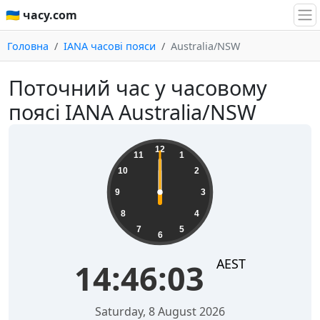
🇺🇦 часу.com
Головна
IANA часові пояси
Australia/NSW
Поточний час у часовому
поясі IANA Australia/NSW
12
11
1
10
2
9
3
8
4
7
5
6
AEST
14:46:03
Saturday, 8 August 2026