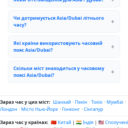
Чи дотримується Asia/Dubai літнього
часу?
Які країни використовують часовий
пояс Asia/Dubai?
Скільки міст знаходиться у часовому
поясі Asia/Dubai?
Зараз час у цих міст:
Шанхай
·
Пекін
·
Токіо
·
Мумбаї
·
Лондон
·
Місто Нью-Йорк
·
Гонконг
·
Сінгапур
Зараз час у країнах:
🇨🇳 Китай
|
🇮🇳 Індія
|
🇺🇸 Сполучені