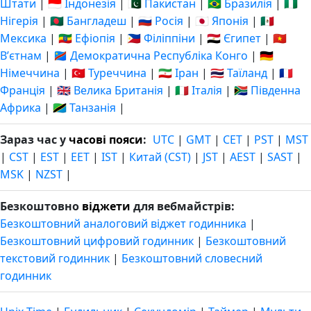
Штати
|
🇮🇩 Індонезія
|
🇵🇰 Пакистан
|
🇧🇷 Бразилія
|
🇳🇬
Нігерія
|
🇧🇩 Бангладеш
|
🇷🇺 Росія
|
🇯🇵 Японія
|
🇲🇽
Мексика
|
🇪🇹 Ефіопія
|
🇵🇭 Філіппіни
|
🇪🇬 Єгипет
|
🇻🇳
Вʼєтнам
|
🇨🇩 Демократична Республіка Конго
|
🇩🇪
Німеччина
|
🇹🇷 Туреччина
|
🇮🇷 Іран
|
🇹🇭 Таїланд
|
🇫🇷
Франція
|
🇬🇧 Велика Британія
|
🇮🇹 Італія
|
🇿🇦 Південна
Африка
|
🇹🇿 Танзанія
|
Зараз час у
часові пояси
:
UTC
|
GMT
|
CET
|
PST
|
MST
|
CST
|
EST
|
EET
|
IST
|
Китай (CST)
|
JST
|
AEST
|
SAST
|
MSK
|
NZST
|
Безкоштовно
віджети
для вебмайстрів:
Безкоштовний аналоговий віджет годинника
|
Безкоштовний цифровий годинник
|
Безкоштовний
текстовий годинник
|
Безкоштовний словесний
годинник