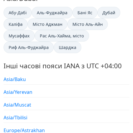
Абу-Дабі
Аль-Фуджайра
Бані Яс
Дубай
Каліфа
Місто Аджман
Місто Аль-Айн
Мусаффах
Рас Аль-Хайма, місто
Риф Аль-Фуджайра
Шарджа
Інші часові пояси IANA з UTC +04:00
Asia/Baku
Asia/Yerevan
Asia/Muscat
Asia/Tbilisi
Europe/Astrakhan