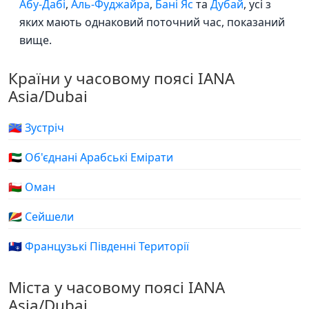
Абу-Дабі
,
Аль-Фуджайра
,
Бані Яс
та
Дубай
, усі з
яких мають однаковий поточний час, показаний
вище.
Країни у часовому поясі IANA
Asia/Dubai
🇷🇪 Зустріч
🇦🇪 Об'єднані Арабські Емірати
🇴🇲 Оман
🇸🇨 Сейшели
🇹🇫 Французькі Південні Території
Міста у часовому поясі IANA
Asia/Dubai