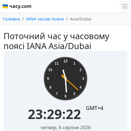
🇺🇦 часу.com
Головна
IANA часові пояси
Asia/Dubai
Поточний час у часовому
поясі IANA Asia/Dubai
23:29:23
12
11
1
10
2
9
3
8
4
7
5
6
GMT+4
23:29:23
четвер, 6 серпня 2026