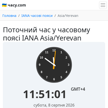
🇺🇦 часу.com
Головна
IANA часові пояси
Asia/Yerevan
Поточний час у часовому
поясі IANA Asia/Yerevan
11:51:01
12
11
1
10
2
9
3
8
4
7
5
6
GMT+4
11:51:01
субота, 8 серпня 2026