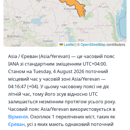
Leaflet
|
©
OpenStreetMap
contributors
Asia / Єреван (Asia/Yerevan) — це часовий пояс
IANA зі стандартним зміщенням UTC+04:00.
Станом на Tuesday, 4 August 2026 поточний
місцевий час у часовій зоні Asia/Yerevan —
04:16:47 (+04). У цьому часовому поясі не діє
літній час, тому його зсув відносно UTC
залишається незмінним протягом усього року.
Часовий пояс Asia/Yerevan використовується в
Вірменія
. Охоплює 1 перелічених міст, таких як
Єреван
, усі з яких мають однаковий поточний