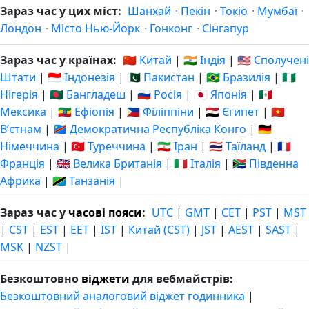
Зараз час у цих міст:
Шанхай
·
Пекін
·
Токіо
·
Мумбаї
·
Лондон
·
Місто Нью-Йорк
·
Гонконг
·
Сінгапур
Зараз час у країнах:
🇨🇳 Китай
|
🇮🇳 Індія
|
🇺🇸 Сполучені
Штати
|
🇮🇩 Індонезія
|
🇵🇰 Пакистан
|
🇧🇷 Бразилія
|
🇳🇬
Нігерія
|
🇧🇩 Бангладеш
|
🇷🇺 Росія
|
🇯🇵 Японія
|
🇲🇽
Мексика
|
🇪🇹 Ефіопія
|
🇵🇭 Філіппіни
|
🇪🇬 Єгипет
|
🇻🇳
Вʼєтнам
|
🇨🇩 Демократична Республіка Конго
|
🇩🇪
Німеччина
|
🇹🇷 Туреччина
|
🇮🇷 Іран
|
🇹🇭 Таїланд
|
🇫🇷
Франція
|
🇬🇧 Велика Британія
|
🇮🇹 Італія
|
🇿🇦 Південна
Африка
|
🇹🇿 Танзанія
|
Зараз час у
часові пояси
:
UTC
|
GMT
|
CET
|
PST
|
MST
|
CST
|
EST
|
EET
|
IST
|
Китай (CST)
|
JST
|
AEST
|
SAST
|
MSK
|
NZST
|
Безкоштовно
віджети
для вебмайстрів:
Безкоштовний аналоговий віджет годинника
|