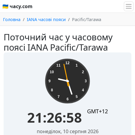
🇺🇦 часу.com
Головна
IANA часові пояси
Pacific/Tarawa
Поточний час у часовому
поясі IANA Pacific/Tarawa
21:26:59
12
11
1
10
2
9
3
8
4
7
5
6
GMT+12
21:26:59
понеділок, 10 серпня 2026