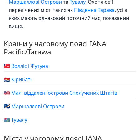
Маршаллові Острови
та
Тувалу
. Охоплює 1
перелічених міст, таких як
Південна Тарава
, усі з
яких мають однаковий поточний час, показаний
вище.
Країни у часовому поясі IANA
Pacific/Tarawa
🇼🇫 Волліс і Футуна
🇰🇮 Кірибаті
🇺🇲 Малі віддалені острови Сполучених Штатів
🇲🇭 Маршаллові Острови
🇹🇻 Тувалу
Міста у часовому поясі IANA