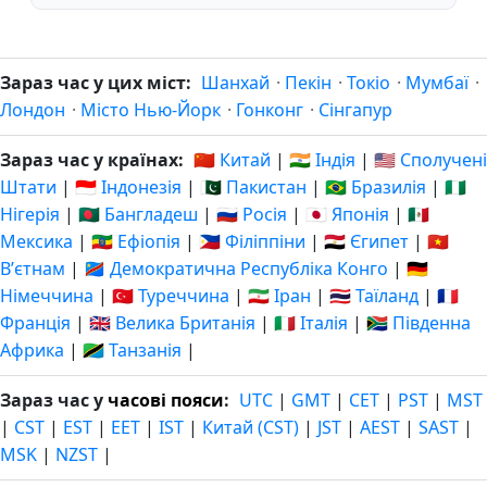
Зараз час у цих міст:
Шанхай
·
Пекін
·
Токіо
·
Мумбаї
·
Лондон
·
Місто Нью-Йорк
·
Гонконг
·
Сінгапур
Зараз час у країнах:
🇨🇳 Китай
|
🇮🇳 Індія
|
🇺🇸 Сполучені
Штати
|
🇮🇩 Індонезія
|
🇵🇰 Пакистан
|
🇧🇷 Бразилія
|
🇳🇬
Нігерія
|
🇧🇩 Бангладеш
|
🇷🇺 Росія
|
🇯🇵 Японія
|
🇲🇽
Мексика
|
🇪🇹 Ефіопія
|
🇵🇭 Філіппіни
|
🇪🇬 Єгипет
|
🇻🇳
Вʼєтнам
|
🇨🇩 Демократична Республіка Конго
|
🇩🇪
Німеччина
|
🇹🇷 Туреччина
|
🇮🇷 Іран
|
🇹🇭 Таїланд
|
🇫🇷
Франція
|
🇬🇧 Велика Британія
|
🇮🇹 Італія
|
🇿🇦 Південна
Африка
|
🇹🇿 Танзанія
|
Зараз час у
часові пояси
:
UTC
|
GMT
|
CET
|
PST
|
MST
|
CST
|
EST
|
EET
|
IST
|
Китай (CST)
|
JST
|
AEST
|
SAST
|
MSK
|
NZST
|