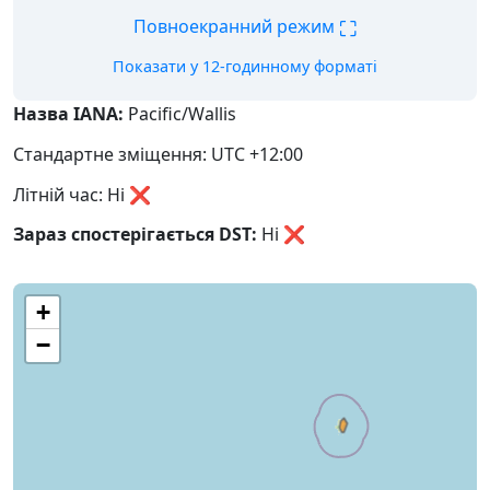
⛶
Повноекранний режим
Показати у 12-годинному форматі
Назва IANA:
Pacific/Wallis
Стандартне зміщення: UTC +12:00
Літній час: Ні ❌
Зараз спостерігається DST:
Ні
❌
+
−