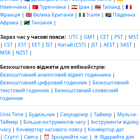
Німеччина
|
🇹🇷 Туреччина
|
🇮🇷 Іран
|
🇹🇭 Таїланд
|
🇫🇷
Франція
|
🇬🇧 Велика Британія
|
🇮🇹 Італія
|
🇿🇦 Південна
Африка
|
🇹🇿 Танзанія
|
Зараз час у
часові пояси
:
UTC
|
GMT
|
CET
|
PST
|
MST
|
CST
|
EST
|
EET
|
IST
|
Китай (CST)
|
JST
|
AEST
|
SAST
|
MSK
|
NZST
|
Безкоштовно
віджети
для вебмайстрів:
Безкоштовний аналоговий віджет годинника
|
Безкоштовний цифровий годинник
|
Безкоштовний
текстовий годинник
|
Безкоштовний словесний
годинник
Unix Time
|
Будильник
|
Секундомір
|
Таймер
|
Мульти-
Таймер
|
Більше інструментів часу
|
Інструменти відліку
часу
|
Конвертор часового поясу
|
Конвертор дат
|
Статті
|
Свята
|
⏰ Зрозумійте час
|
☀️ Відкрийте для