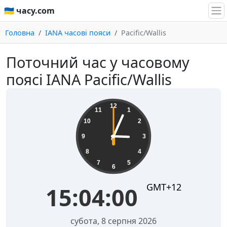
🇺🇦 часу.com
Головна
IANA часові пояси
Pacific/Wallis
Поточний час у часовому
поясі IANA Pacific/Wallis
15:04:00
12
11
1
10
2
9
3
8
4
7
5
6
GMT+12
15:04:00
субота, 8 серпня 2026