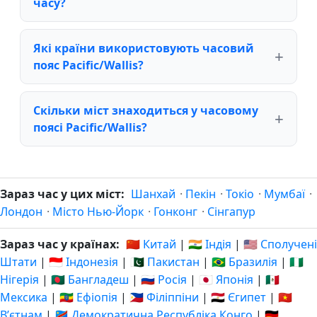
часу?
Які країни використовують часовий
пояс Pacific/Wallis?
Скільки міст знаходиться у часовому
поясі Pacific/Wallis?
Зараз час у цих міст:
Шанхай
·
Пекін
·
Токіо
·
Мумбаї
·
Лондон
·
Місто Нью-Йорк
·
Гонконг
·
Сінгапур
Зараз час у країнах:
🇨🇳 Китай
|
🇮🇳 Індія
|
🇺🇸 Сполучені
Штати
|
🇮🇩 Індонезія
|
🇵🇰 Пакистан
|
🇧🇷 Бразилія
|
🇳🇬
Нігерія
|
🇧🇩 Бангладеш
|
🇷🇺 Росія
|
🇯🇵 Японія
|
🇲🇽
Мексика
|
🇪🇹 Ефіопія
|
🇵🇭 Філіппіни
|
🇪🇬 Єгипет
|
🇻🇳
Вʼєтнам
|
🇨🇩 Демократична Республіка Конго
|
🇩🇪