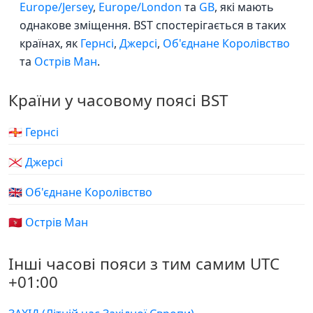
Europe/Jersey
,
Europe/London
та
GB
, які мають
однакове зміщення. BST спостерігається в таких
країнах, як
Гернсі
,
Джерсі
,
Об'єднане Королівство
та
Острів Ман
.
Країни у часовому поясі BST
🇬🇬 Гернсі
🇯🇪 Джерсі
🇬🇧 Об'єднане Королівство
🇮🇲 Острів Ман
Інші часові пояси з тим самим UTC
+01:00