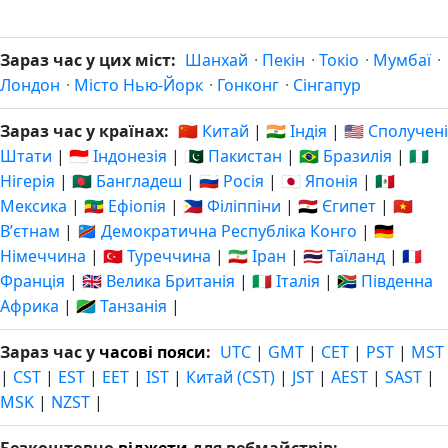
Зараз час у цих міст:
Шанхай
·
Пекін
·
Токіо
·
Мумбаї
·
Лондон
·
Місто Нью-Йорк
·
Гонконг
·
Сінгапур
Зараз час у країнах:
🇨🇳 Китай
|
🇮🇳 Індія
|
🇺🇸 Сполучені
Штати
|
🇮🇩 Індонезія
|
🇵🇰 Пакистан
|
🇧🇷 Бразилія
|
🇳🇬
Нігерія
|
🇧🇩 Бангладеш
|
🇷🇺 Росія
|
🇯🇵 Японія
|
🇲🇽
Мексика
|
🇪🇹 Ефіопія
|
🇵🇭 Філіппіни
|
🇪🇬 Єгипет
|
🇻🇳
Вʼєтнам
|
🇨🇩 Демократична Республіка Конго
|
🇩🇪
Німеччина
|
🇹🇷 Туреччина
|
🇮🇷 Іран
|
🇹🇭 Таїланд
|
🇫🇷
Франція
|
🇬🇧 Велика Британія
|
🇮🇹 Італія
|
🇿🇦 Південна
Африка
|
🇹🇿 Танзанія
|
Зараз час у
часові пояси
:
UTC
|
GMT
|
CET
|
PST
|
MST
|
CST
|
EST
|
EET
|
IST
|
Китай (CST)
|
JST
|
AEST
|
SAST
|
MSK
|
NZST
|