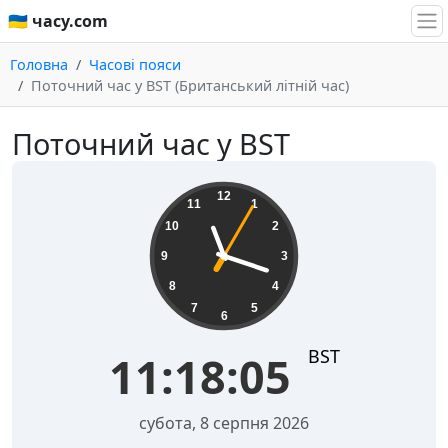
🇺🇦 часу.com
Головна
Часові пояси
Поточний час у BST (Британський літній час)
Поточний час у BST
11:18:06
12
11
1
10
2
9
3
8
4
7
5
6
BST
11:18:06
субота, 8 серпня 2026