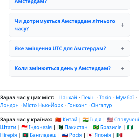
Амстердам?
Чи дотримується Амстердам літнього
часу?
Яке зміщення UTC для Амстердам?
Коли змінюється день у Амстердам?
Зараз час у цих міст:
Шанхай
·
Пекін
·
Токіо
·
Мумбаї
·
Лондон
·
Місто Нью-Йорк
·
Гонконг
·
Сінгапур
Зараз час у країнах:
🇨🇳 Китай
|
🇮🇳 Індія
|
🇺🇸 Сполучені
Штати
|
🇮🇩 Індонезія
|
🇵🇰 Пакистан
|
🇧🇷 Бразилія
|
🇳🇬
Нігерія
|
🇧🇩 Бангладеш
|
🇷🇺 Росія
|
🇯🇵 Японія
|
🇲🇽