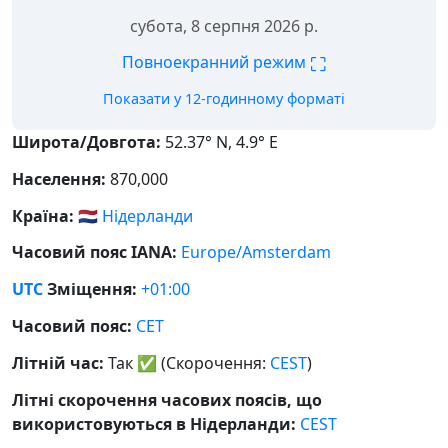
субота, 8 серпня 2026 р.
⛶
Повноекранний режим
Показати у 12-годинному форматі
Широта/Довгота:
52.37° N, 4.9° E
Населення:
870,000
Країна:
🇳🇱
Нідерланди
Часовий пояс IANA:
Europe/Amsterdam
UTC
Зміщення:
+01:00
Часовий пояс:
CET
Літній час:
Так
✅
(Скорочення:
CEST
)
Літні скорочення часових поясів, що
використовуються в Нідерланди:
CEST