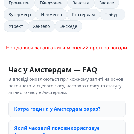
Гронінген
Ейндховен
Занстад
Зволле
Зутермеєр
Неймеген
Роттердам
Тілбург
Утрехт
Хенгело
Энсхеде
Не вдалося завантажити місцевий прогноз погоди.
Час у Амстердам — FAQ
Відповіді оновлюються при кожному запиті на основі
поточного місцевого часу, часового поясу та статусу
літнього часу в Амстердам.
Котра година у Амстердам зараз?
Який часовий пояс використовує