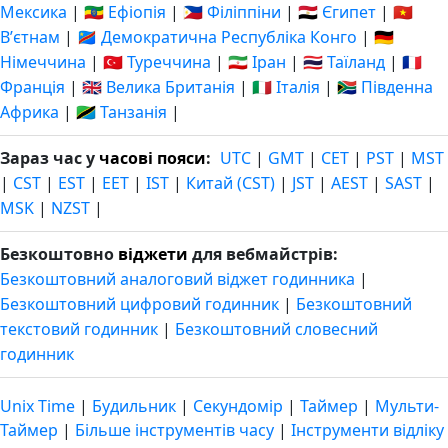
Мексика
|
🇪🇹 Ефіопія
|
🇵🇭 Філіппіни
|
🇪🇬 Єгипет
|
🇻🇳
Вʼєтнам
|
🇨🇩 Демократична Республіка Конго
|
🇩🇪
Німеччина
|
🇹🇷 Туреччина
|
🇮🇷 Іран
|
🇹🇭 Таїланд
|
🇫🇷
Франція
|
🇬🇧 Велика Британія
|
🇮🇹 Італія
|
🇿🇦 Південна
Африка
|
🇹🇿 Танзанія
|
Зараз час у
часові пояси
:
UTC
|
GMT
|
CET
|
PST
|
MST
|
CST
|
EST
|
EET
|
IST
|
Китай (CST)
|
JST
|
AEST
|
SAST
|
MSK
|
NZST
|
Безкоштовно
віджети
для вебмайстрів:
Безкоштовний аналоговий віджет годинника
|
Безкоштовний цифровий годинник
|
Безкоштовний
текстовий годинник
|
Безкоштовний словесний
годинник
Unix Time
|
Будильник
|
Секундомір
|
Таймер
|
Мульти-
Таймер
|
Більше інструментів часу
|
Інструменти відліку