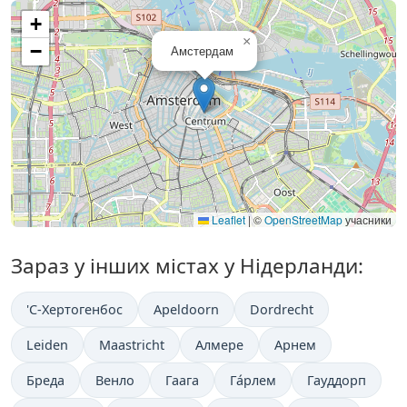
+
×
−
Амстердам
Leaflet
|
©
OpenStreetMap
учасники
Зараз у інших містах у Нідерланди:
'С-Хертогенбос
Apeldoorn
Dordrecht
Leiden
Maastricht
Алмере
Арнем
Бреда
Венло
Гаага
Га́рлем
Гауддорп