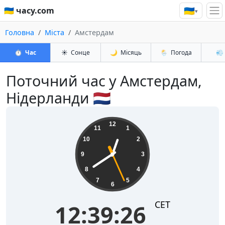
🇺🇦
🇺🇦 часу.com
▾
Головна
Міста
Амстердам
⏱️
Час
☀️
Сонце
🌙
Місяць
🌦️
Погода
💨
Поточний час у Амстердам,
Нідерланди 🇳🇱
12:39:26
12
11
1
10
2
9
3
8
4
7
5
6
CET
12:39:26