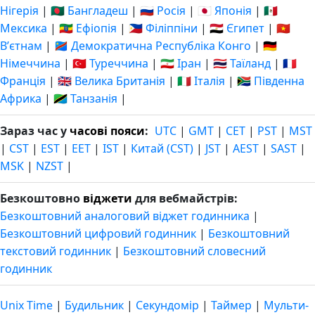
Нігерія
|
🇧🇩 Бангладеш
|
🇷🇺 Росія
|
🇯🇵 Японія
|
🇲🇽
Мексика
|
🇪🇹 Ефіопія
|
🇵🇭 Філіппіни
|
🇪🇬 Єгипет
|
🇻🇳
Вʼєтнам
|
🇨🇩 Демократична Республіка Конго
|
🇩🇪
Німеччина
|
🇹🇷 Туреччина
|
🇮🇷 Іран
|
🇹🇭 Таїланд
|
🇫🇷
Франція
|
🇬🇧 Велика Британія
|
🇮🇹 Італія
|
🇿🇦 Південна
Африка
|
🇹🇿 Танзанія
|
Зараз час у
часові пояси
:
UTC
|
GMT
|
CET
|
PST
|
MST
|
CST
|
EST
|
EET
|
IST
|
Китай (CST)
|
JST
|
AEST
|
SAST
|
MSK
|
NZST
|
Безкоштовно
віджети
для вебмайстрів:
Безкоштовний аналоговий віджет годинника
|
Безкоштовний цифровий годинник
|
Безкоштовний
текстовий годинник
|
Безкоштовний словесний
годинник
Unix Time
|
Будильник
|
Секундомір
|
Таймер
|
Мульти-