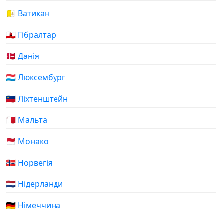
🇻🇦 Ватикан
🇬🇮 Гібралтар
🇩🇰 Данія
🇱🇺 Люксембург
🇱🇮 Ліхтенштейн
🇲🇹 Мальта
🇲🇨 Монако
🇳🇴 Норвегія
🇳🇱 Нідерланди
🇩🇪 Німеччина