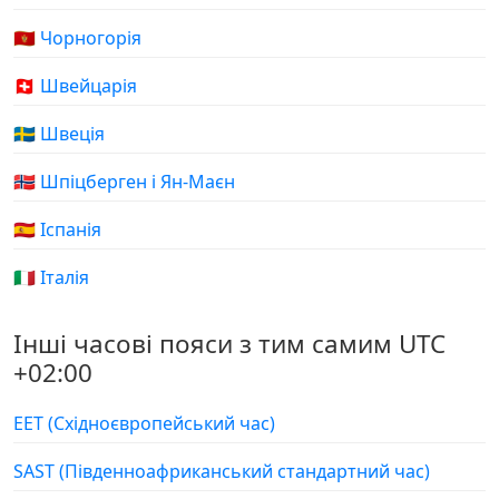
🇲🇪 Чорногорія
🇨🇭 Швейцарія
🇸🇪 Швеція
🇸🇯 Шпіцберген і Ян-Маєн
🇪🇸 Іспанія
🇮🇹 Італія
Інші часові пояси з тим самим UTC
+02:00
EET (Східноєвропейський час)
SAST (Південноафриканський стандартний час)