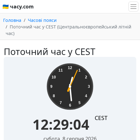
🇺🇦 часу.com
Головна
Часові пояси
Поточний час у CEST (Центральноєвропейський літній
час)
Поточний час у CEST
12:29:05
12
11
1
10
2
9
3
8
4
7
5
6
CEST
12:29:05
субота, 8 серпня 2026