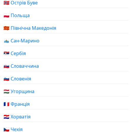
🇧🇻 Острів Буве
🇵🇱 Польща
🇲🇰 Північна Македонія
🇸🇲 Сан-Марино
🇷🇸 Сербія
🇸🇰 Словаччина
🇸🇮 Словенія
🇭🇺 Угорщина
🇫🇷 Франція
🇭🇷 Хорватія
🇨🇿 Чехія