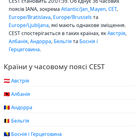
CEST становить 20:01:39. Об'єднує 36 часових
поясів IANA, зокрема
Atlantic/Jan_Mayen
,
CET
,
Europe/Bratislava
,
Europe/Brussels
та
Europe/Ljubljana
, які мають однакове зміщення.
CEST спостерігається в таких країнах, як
Австрія
,
Албанія
,
Андорра
,
Бельгія
та
Боснія і
Герцеговина
.
Країни у часовому поясі CEST
🇦🇹 Австрія
🇦🇱 Албанія
🇦🇩 Андорра
🇧🇪 Бельгія
🇧🇦 Боснія і Герцеговина