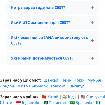
Котра зараз година в CEST?
Який UTC-зміщення для CEST?
Які часові пояси IANA використовують
CEST?
Які країни дотримуються CEST?
Зараз час у цих міст:
Шанхай
·
Пекін
·
Токіо
·
Мумбаї
·
Лондон
·
Місто Нью-Йорк
·
Гонконг
·
Сінгапур
Зараз час у країнах:
🇨🇳 Китай
|
🇮🇳 Індія
|
🇺🇸 Сполучені
Штати
|
🇮🇩 Індонезія
|
🇵🇰 Пакистан
|
🇧🇷 Бразилія
|
🇳🇬