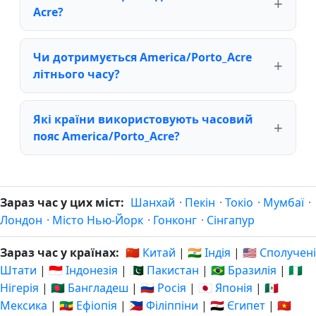
Acre?
Чи дотримується America/Porto_Acre
літнього часу?
Які країни використовують часовий
пояс America/Porto_Acre?
Зараз час у цих міст:
Шанхай
·
Пекін
·
Токіо
·
Мумбаї
·
Лондон
·
Місто Нью-Йорк
·
Гонконг
·
Сінгапур
Зараз час у країнах:
🇨🇳 Китай
|
🇮🇳 Індія
|
🇺🇸 Сполучені
Штати
|
🇮🇩 Індонезія
|
🇵🇰 Пакистан
|
🇧🇷 Бразилія
|
🇳🇬
Нігерія
|
🇧🇩 Бангладеш
|
🇷🇺 Росія
|
🇯🇵 Японія
|
🇲🇽
Мексика
|
🇪🇹 Ефіопія
|
🇵🇭 Філіппіни
|
🇪🇬 Єгипет
|
🇻🇳