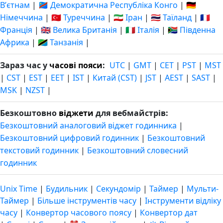
Вʼєтнам
|
🇨🇩 Демократична Республіка Конго
|
🇩🇪
Німеччина
|
🇹🇷 Туреччина
|
🇮🇷 Іран
|
🇹🇭 Таїланд
|
🇫🇷
Франція
|
🇬🇧 Велика Британія
|
🇮🇹 Італія
|
🇿🇦 Південна
Африка
|
🇹🇿 Танзанія
|
Зараз час у
часові пояси
:
UTC
|
GMT
|
CET
|
PST
|
MST
|
CST
|
EST
|
EET
|
IST
|
Китай (CST)
|
JST
|
AEST
|
SAST
|
MSK
|
NZST
|
Безкоштовно
віджети
для вебмайстрів:
Безкоштовний аналоговий віджет годинника
|
Безкоштовний цифровий годинник
|
Безкоштовний
текстовий годинник
|
Безкоштовний словесний
годинник
Unix Time
|
Будильник
|
Секундомір
|
Таймер
|
Мульти-
Таймер
|
Більше інструментів часу
|
Інструменти відліку
часу
|
Конвертор часового поясу
|
Конвертор дат