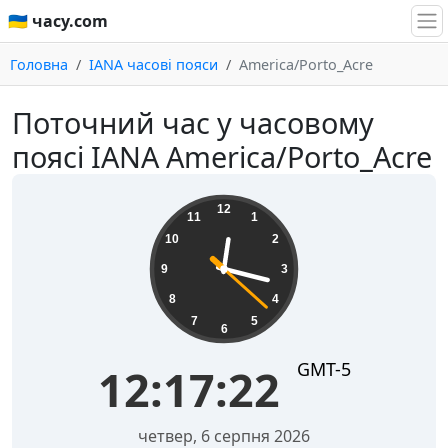
🇺🇦 часу.com
Головна
IANA часові пояси
America/Porto_Acre
Поточний час у часовому
поясі IANA America/Porto_Acre
12:17:22
12
11
1
10
2
9
3
8
4
7
5
6
GMT-5
12:17:22
четвер, 6 серпня 2026