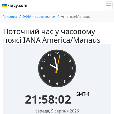
🇺🇦 часу.com
Головна
IANA часові пояси
America/Manaus
Поточний час у часовому
поясі IANA America/Manaus
21:58:02
12
11
1
10
2
9
3
8
4
7
5
6
GMT-4
21:58:02
середа, 5 серпня 2026