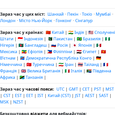
Зараз час у цих міст:
Шанхай
·
Пекін
·
Токіо
·
Мумбаї
·
Лондон
·
Місто Нью-Йорк
·
Гонконг
·
Сінгапур
Зараз час у країнах:
🇨🇳 Китай
|
🇮🇳 Індія
|
🇺🇸 Сполучені
Штати
|
🇮🇩 Індонезія
|
🇵🇰 Пакистан
|
🇧🇷 Бразилія
|
🇳🇬
Нігерія
|
🇧🇩 Бангладеш
|
🇷🇺 Росія
|
🇯🇵 Японія
|
🇲🇽
Мексика
|
🇪🇹 Ефіопія
|
🇵🇭 Філіппіни
|
🇪🇬 Єгипет
|
🇻🇳
Вʼєтнам
|
🇨🇩 Демократична Республіка Конго
|
🇩🇪
Німеччина
|
🇹🇷 Туреччина
|
🇮🇷 Іран
|
🇹🇭 Таїланд
|
🇫🇷
Франція
|
🇬🇧 Велика Британія
|
🇮🇹 Італія
|
🇿🇦 Південна
Африка
|
🇹🇿 Танзанія
|
Зараз час у
часові пояси
:
UTC
|
GMT
|
CET
|
PST
|
MST
|
CST
|
EST
|
EET
|
IST
|
Китай (CST)
|
JST
|
AEST
|
SAST
|
MSK
|
NZST
|
Безкоштовно
віджети
для вебмайстрів: