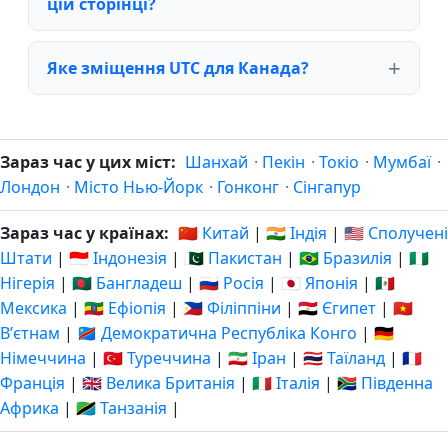
цій сторінці?
Яке зміщення UTC для Канада?
Зараз час у цих міст:
Шанхай
·
Пекін
·
Токіо
·
Мумбаї
·
Лондон
·
Місто Нью-Йорк
·
Гонконг
·
Сінгапур
Зараз час у країнах:
🇨🇳 Китай
|
🇮🇳 Індія
|
🇺🇸 Сполучені
Штати
|
🇮🇩 Індонезія
|
🇵🇰 Пакистан
|
🇧🇷 Бразилія
|
🇳🇬
Нігерія
|
🇧🇩 Бангладеш
|
🇷🇺 Росія
|
🇯🇵 Японія
|
🇲🇽
Мексика
|
🇪🇹 Ефіопія
|
🇵🇭 Філіппіни
|
🇪🇬 Єгипет
|
🇻🇳
Вʼєтнам
|
🇨🇩 Демократична Республіка Конго
|
🇩🇪
Німеччина
|
🇹🇷 Туреччина
|
🇮🇷 Іран
|
🇹🇭 Таїланд
|
🇫🇷
Франція
|
🇬🇧 Велика Британія
|
🇮🇹 Італія
|
🇿🇦 Південна
Африка
|
🇹🇿 Танзанія
|