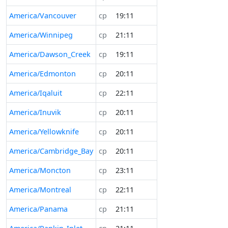
America/Vancouver
ср
19:11
America/Winnipeg
ср
21:11
America/Dawson_Creek
ср
19:11
America/Edmonton
ср
20:11
America/Iqaluit
ср
22:11
America/Inuvik
ср
20:11
America/Yellowknife
ср
20:11
America/Cambridge_Bay
ср
20:11
America/Moncton
ср
23:11
America/Montreal
ср
22:11
America/Panama
ср
21:11