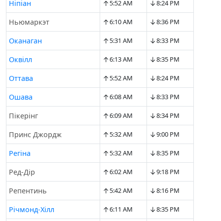
↑
↓
Ніпіан
5:52 AM
8:24 PM
↑
↓
Ньюмаркэт
6:10 AM
8:36 PM
↑
↓
Оканаган
5:31 AM
8:33 PM
↑
↓
Оквілл
6:13 AM
8:35 PM
↑
↓
Оттава
5:52 AM
8:24 PM
↑
↓
Ошава
6:08 AM
8:33 PM
↑
↓
Пікерінг
6:09 AM
8:34 PM
↑
↓
Принс Джордж
5:32 AM
9:00 PM
↑
↓
Регіна
5:32 AM
8:35 PM
↑
↓
Ред-Дір
6:02 AM
9:18 PM
↑
↓
Репентинь
5:42 AM
8:16 PM
↑
↓
Річмонд-Хілл
6:11 AM
8:35 PM