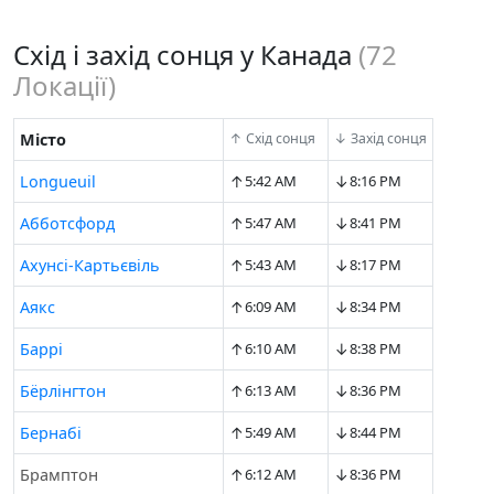
Схід і захід сонця у Канада
(
72
Локації)
Місто
↑ Схід сонця
↓ Захід сонця
↑
↓
Longueuil
5:42 AM
8:16 PM
↑
↓
Абботсфорд
5:47 AM
8:41 PM
↑
↓
Ахунсі-Картьєвіль
5:43 AM
8:17 PM
↑
↓
Аякс
6:09 AM
8:34 PM
↑
↓
Баррі
6:10 AM
8:38 PM
↑
↓
Бёрлінгтон
6:13 AM
8:36 PM
↑
↓
Бернабі
5:49 AM
8:44 PM
↑
↓
Брамптон
6:12 AM
8:36 PM