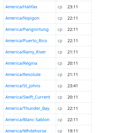
America/Halifax
ср
23:11
America/Nipigon
ср
22:11
America/Pangnirtung
ср
22:11
America/Puerto_Rico
ср
22:11
America/Rainy_River
ср
21:11
America/Regina
ср
20:11
America/Resolute
ср
21:11
America/St_Johns
ср
23:41
America/Swift_Current
ср
20:11
America/Thunder_Bay
ср
22:11
America/Blanc-Sablon
ср
22:11
America/Whitehorse
ср
19:11