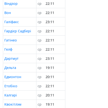
Віндзор
ср
22:11
Вон
ср
22:11
Галіфакс
ср
23:11
Гардієр Садбері
ср
22:11
Гатінео
ср
22:11
Гелф
ср
22:11
Дартмут
ср
23:11
Дельта
ср
19:11
Едмонтон
ср
20:11
Етобіко
ср
22:11
Калгарі
ср
20:11
Квокітлэм
ср
19:11