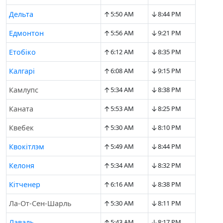
↑
↓
Дельта
5:50 AM
8:44 PM
↑
↓
Едмонтон
5:56 AM
9:21 PM
↑
↓
Етобіко
6:12 AM
8:35 PM
↑
↓
Калгарі
6:08 AM
9:15 PM
↑
↓
Камлупс
5:34 AM
8:38 PM
↑
↓
Каната
5:53 AM
8:25 PM
↑
↓
Квебек
5:30 AM
8:10 PM
↑
↓
Квокітлэм
5:49 AM
8:44 PM
↑
↓
Келоня
5:34 AM
8:32 PM
↑
↓
Кітченер
6:16 AM
8:38 PM
↑
↓
Ла-От-Сен-Шарль
5:30 AM
8:11 PM
↑
↓
Лаваль
5:43 AM
8:17 PM