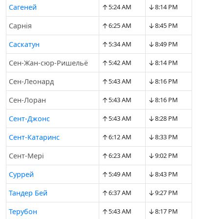
↑
↓
Сагеней
5:24 AM
8:14 PM
↑
↓
Сарнія
6:25 AM
8:45 PM
↑
↓
Саскатун
5:34 AM
8:49 PM
↑
↓
Сен-Жан-сюр-Ришельё
5:42 AM
8:14 PM
↑
↓
Сен-Леонард
5:43 AM
8:16 PM
↑
↓
Сен-Лоран
5:43 AM
8:16 PM
↑
↓
Сент-Джонс
5:43 AM
8:28 PM
↑
↓
Сент-Катаринс
6:12 AM
8:33 PM
↑
↓
Сент-Мері
6:23 AM
9:02 PM
↑
↓
Суррей
5:49 AM
8:43 PM
↑
↓
Тандер Бей
6:37 AM
9:27 PM
↑
↓
Терубон
5:43 AM
8:17 PM