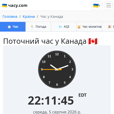
🇺🇦
🇺🇦 часу.com
▾
Головна
Країни
Час у Канада
⏱️
Час
🌦️
Погода
🌬️
AQI
🕌
Час молитов
🎉
Поточний час у Канада 🇨🇦
12
11
1
10
2
9
3
8
4
7
5
6
EDT
22:11:46
середа, 5 серпня 2026 р.