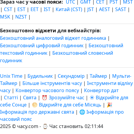
Зараз час у
часові пояси
:
UTC
|
GMT
|
CET
|
PST
|
MST
|
CST
|
EST
|
EET
|
IST
|
Китай (CST)
|
JST
|
AEST
|
SAST
|
MSK
|
NZST
|
Безкоштовно
віджети
для вебмайстрів:
Безкоштовний аналоговий віджет годинника
|
Безкоштовний цифровий годинник
|
Безкоштовний
текстовий годинник
|
Безкоштовний словесний
годинник
Unix Time
|
Будильник
|
Секундомір
|
Таймер
|
Мульти-
Таймер
|
Більше інструментів часу
|
Інструменти відліку
часу
|
Конвертор часового поясу
|
Конвертор дат
|
Статті
|
Свята
|
⏰ Зрозумійте час
|
☀️ Відкрийте для
себе Сонце
|
🌕 Відкрийте для себе Місяць
|
🎉
Інформація про державні свята
|
🌐 Інформація про
часовий пояс
2025 © часу.com - ⌚
Час становить 02:11:45