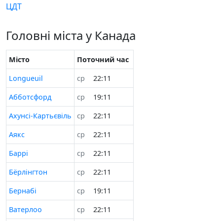
ЦДТ
Головні міста у Канада
Місто
Поточний час
Longueuil
ср
22:11
Абботсфорд
ср
19:11
Ахунсі-Картьєвіль
ср
22:11
Аякс
ср
22:11
Баррі
ср
22:11
Бёрлінгтон
ср
22:11
Бернабі
ср
19:11
Ватерлоо
ср
22:11