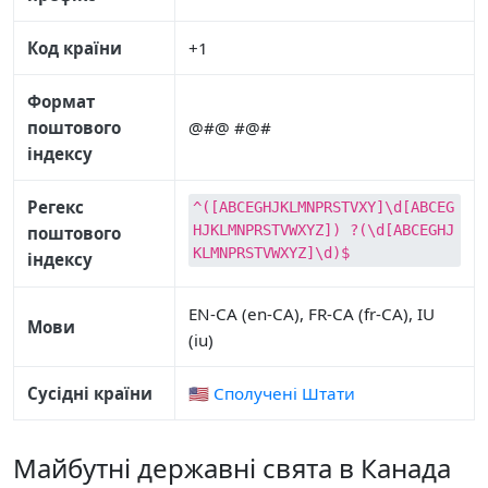
Код країни
+1
Формат
поштового
@#@ #@#
індексу
Регекс
^([ABCEGHJKLMNPRSTVXY]\d[ABCEG
HJKLMNPRSTVWXYZ]) ?(\d[ABCEGHJ
поштового
KLMNPRSTVWXYZ]\d)$
індексу
EN-CA (en-CA), FR-CA (fr-CA), IU
Мови
(iu)
Сусідні країни
🇺🇸 Сполучені Штати
Майбутні державні свята в Канада