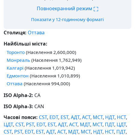
⛶
Повноекранний режим
Показати у 12-годинному форматі
Столиця:
Оттава
Найбільші міста:
Торонто
(Населення 2,600,000)
Монреаль
(Населення 1,762,949)
Калгарі
(Населення 1,019,942)
Едмонтон
(Населення 1,010,899)
Оттава
(Населення 994,000)
ISO Alpha-2:
CA
ISO Alpha-3:
CAN
Часові пояси:
CST
,
EDT
,
EST
,
АДТ
,
АСТ
,
МСТ
,
НДТ
,
НСТ
,
ЦДТ
,
CST
,
PST
,
EDT
,
EST
,
АДТ
,
АСТ
,
МДТ
,
МСТ
,
ПДТ
,
ЦДТ
,
CST
,
PST
,
EDT
,
EST
,
АДТ
,
АСТ
,
МДТ
,
МСТ
,
НДТ
,
НСТ
,
ПДТ
,