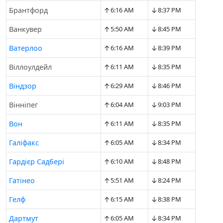
↑
↓
Брантфорд
6:16 AM
8:37 PM
↑
↓
Ванкувер
5:50 AM
8:45 PM
↑
↓
Ватерлоо
6:16 AM
8:39 PM
↑
↓
Віллоулдейл
6:11 AM
8:35 PM
↑
↓
Віндзор
6:29 AM
8:46 PM
↑
↓
Вінніпег
6:04 AM
9:03 PM
↑
↓
Вон
6:11 AM
8:35 PM
↑
↓
Галіфакс
6:05 AM
8:34 PM
↑
↓
Гардієр Садбері
6:10 AM
8:48 PM
↑
↓
Гатінео
5:51 AM
8:24 PM
↑
↓
Гелф
6:15 AM
8:38 PM
↑
↓
Дартмут
6:05 AM
8:34 PM