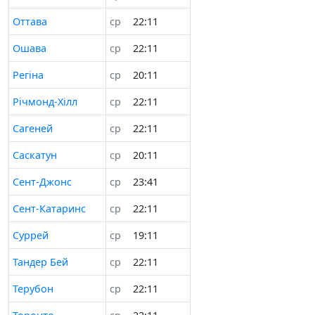
Оттава
ср
22:11
Ошава
ср
22:11
Регіна
ср
20:11
Річмонд-Хілл
ср
22:11
Сагеней
ср
22:11
Саскатун
ср
20:11
Сент-Джонс
ср
23:41
Сент-Катаринс
ср
22:11
Суррей
ср
19:11
Тандер Бей
ср
22:11
Терубон
ср
22:11