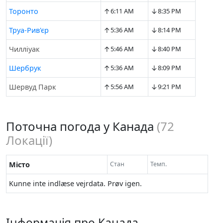
↑
↓
Торонто
6:11 AM
8:35 PM
↑
↓
Труа-Рив'єр
5:36 AM
8:14 PM
↑
↓
Чилліуак
5:46 AM
8:40 PM
↑
↓
Шербрук
5:36 AM
8:09 PM
↑
↓
Шервуд Парк
5:56 AM
9:21 PM
Поточна погода у Канада
(
72
Локації)
Місто
Стан
Темп.
Kunne inte indlæse vejrdata. Prøv igen.
Інформація про Канада