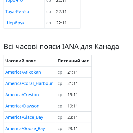
Торонто
ср
22:11
Труа-Рив'єр
ср
22:11
Шербрук
ср
22:11
Всі часові пояси IANA для Канада
Часовий пояс
Поточний час
America/Atikokan
ср
21:11
America/Coral_Harbour
ср
21:11
America/Creston
ср
19:11
America/Dawson
ср
19:11
America/Glace_Bay
ср
23:11
America/Goose_Bay
ср
23:11