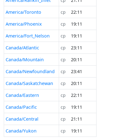
America/Rankin_Inlet
ср
21:11
America/Toronto
ср
22:11
America/Phoenix
ср
19:11
America/Fort_Nelson
ср
19:11
Canada/Atlantic
ср
23:11
Canada/Mountain
ср
20:11
Canada/Newfoundland
ср
23:41
Canada/Saskatchewan
ср
20:11
Canada/Eastern
ср
22:11
Canada/Pacific
ср
19:11
Canada/Central
ср
21:11
Canada/Yukon
ср
19:11