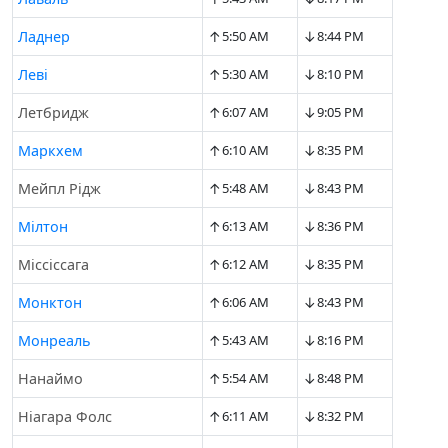
↑
↓
Ладнер
5:50 AM
8:44 PM
↑
↓
Леві
5:30 AM
8:10 PM
↑
↓
Летбридж
6:07 AM
9:05 PM
↑
↓
Маркхем
6:10 AM
8:35 PM
↑
↓
Мейпл Рідж
5:48 AM
8:43 PM
↑
↓
Мілтон
6:13 AM
8:36 PM
↑
↓
Міссіссага
6:12 AM
8:35 PM
↑
↓
Монктон
6:06 AM
8:43 PM
↑
↓
Монреаль
5:43 AM
8:16 PM
↑
↓
Нанаймо
5:54 AM
8:48 PM
↑
↓
Ніагара Фолс
6:11 AM
8:32 PM