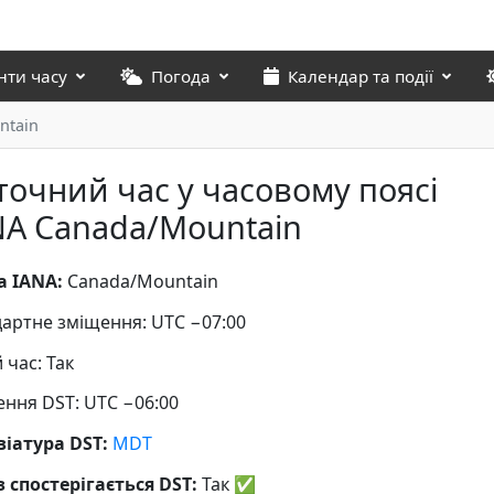
нти часу
Погода
Календар та події
ntain
точний час у часовому поясі
NA Canada/Mountain
а IANA:
Canada/Mountain
артне зміщення: UTC −07:00
й час: Так
ння DST: UTC −06:00
віатура DST:
MDT
 спостерігається DST:
Так
✅