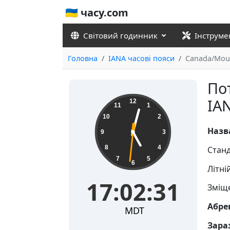
🇺🇦 часу.com
Світовий годинник
Інструме
Головна
IANA часові пояси
Canada/Mou
По
17:02:31
IA
12
11
1
10
2
Назв
9
3
8
4
Станд
7
5
6
Літні
17:02:31
Зміще
Абре
MDT
Зараз