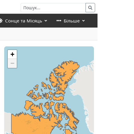
Сонце та Місяць
Більше
+
−