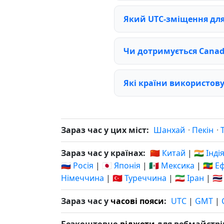
Який UTC-зміщення для
Чи дотримується Canad
Які країни використов
Зараз час у цих міст:
Шанхай
·
Пекін
·
Зараз час у країнах:
🇨🇳 Китай
|
🇮🇳 Інді
🇷🇺 Росія
|
🇯🇵 Японія
|
🇲🇽 Мексика
|
🇪🇹 Е
Німеччина
|
🇹🇷 Туреччина
|
🇮🇷 Іран
|
🇹
Зараз час у
часові пояси
:
UTC
|
GMT
|