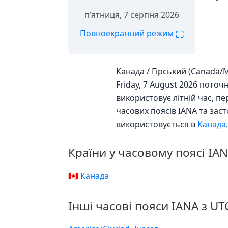
пʼятниця, 7 серпня 2026
⛶
Повноекранний режим
Канада / Гірський (Canada/
Friday, 7 August 2026 поточ
використовує літній час, п
часових поясів IANA та за
використовується в
Канада
.
Країни у часовому поясі IA
🇨🇦 Канада
Інші часові пояси IANA з UT