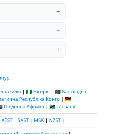
апур
 Бразилія
|
🇳🇬 Нігерія
|
🇧🇩 Бангладеш
|
кратична Республіка Конго
|
🇩🇪
🇦 Південна Африка
|
🇹🇿 Танзанія
|
|
AEST
|
SAST
|
MSK
|
NZST
|