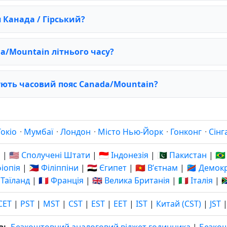
 Канада / Гірський?
a/Mountain літнього часу?
ують часовий пояс Canada/Mountain?
Токіо
·
Мумбаї
·
Лондон
·
Місто Нью-Йорк
·
Гонконг
·
Сінг
я
|
🇺🇸 Сполучені Штати
|
🇮🇩 Індонезія
|
🇵🇰 Пакистан
|
🇧
фіопія
|
🇵🇭 Філіппіни
|
🇪🇬 Єгипет
|
🇻🇳 Вʼєтнам
|
🇨🇩 Демо
 Таїланд
|
🇫🇷 Франція
|
🇬🇧 Велика Британія
|
🇮🇹 Італія
|

CET
|
PST
|
MST
|
CST
|
EST
|
EET
|
IST
|
Китай (CST)
|
JST