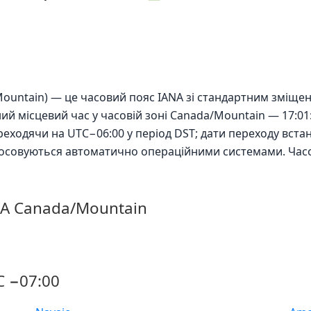
Mountain) — це часовий пояс IANA зі стандартним зміще
ний місцевий час у часовій зоні Canada/Mountain — 17:01
ереходячи на UTC−06:00 у період DST; дати переходу вс
стосовуються автоматично операційними системами. Час
NA Canada/Mountain
C −07:00