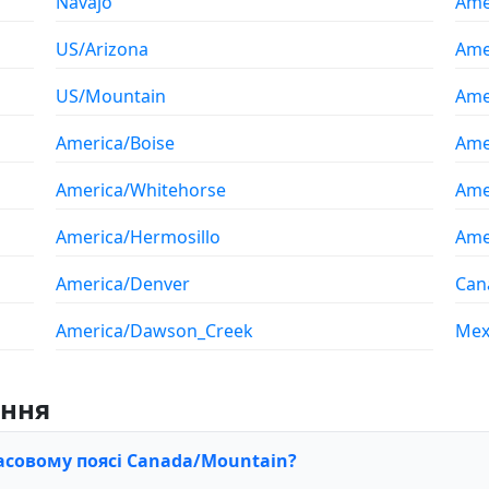
Navajo
Ame
US/Arizona
Ame
US/Mountain
Ame
America/Boise
Ame
America/Whitehorse
Ame
America/Hermosillo
Ame
America/Denver
Can
America/Dawson_Creek
Mex
ання
асовому поясі Canada/Mountain?