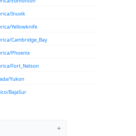
rica/Edmonton
rica/Inuvik
rica/Yellowknife
rica/Cambridge_Bay
rica/Phoenix
rica/Fort_Nelson
ada/Yukon
ico/BajaSur