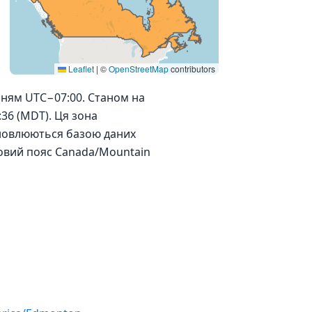
Leaflet
|
©
OpenStreetMap
contributors
нням UTC−07:00. Станом на
:36 (MDT). Ця зона
тановлюються базою даних
овий пояс Canada/Mountain