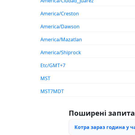
America/Ciudad_Juarez
America/Creston
America/Dawson
America/Mazatlan
America/Shiprock
Etc/GMT+7
MST
MST7MDT
Поширені запит
Котра зараз година у ч