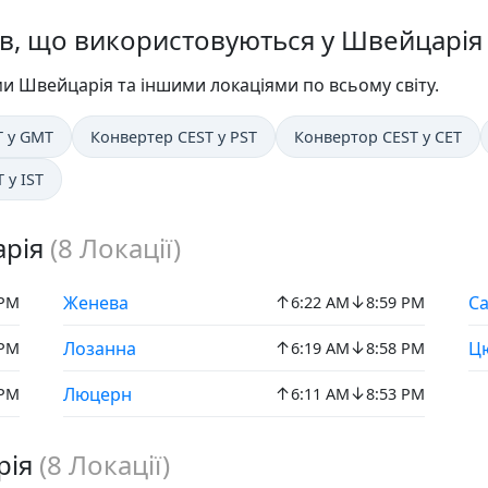
в, що використовуються у Швейцарія
и Швейцарія та іншими локаціями по всьому світу.
T у GMT
Конвертер CEST у PST
Конвертор CEST у CET
 у IST
арія
(
8
Локації)
↑
↓
Женева
Са
 PM
6:22 AM
8:59 PM
↑
↓
Лозанна
Ц
 PM
6:19 AM
8:58 PM
↑
↓
Люцерн
 PM
6:11 AM
8:53 PM
рія
(
8
Локації)