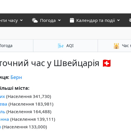
нти часу
Погода
Календар та події
🌬️
🕌
Погода
AQI
Час 
точний час у Швейцарія 🇨🇭
иця:
Берн
ільші міста:
их
(Населення 341,730)
ева
(Населення 183,981)
ель
(Населення 164,488)
анна
(Населення 139,111)
н
(Населення 133,000)