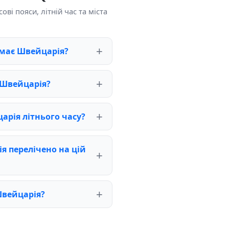
ві пояси, літній час та міста
 має Швейцарія?
 Швейцарія?
арія літнього часу?
я перелічено на цій
Швейцарія?