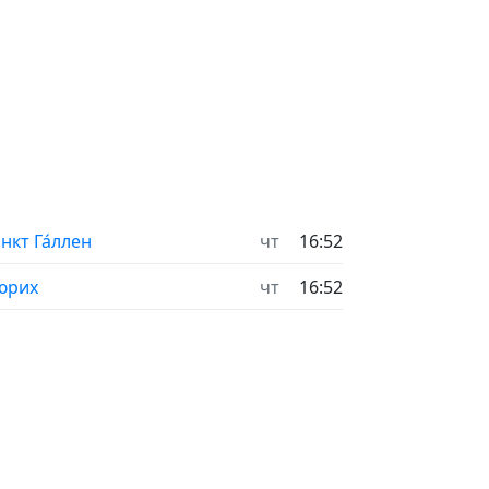
нкт Га́ллен
чт
16:52
юрих
чт
16:52