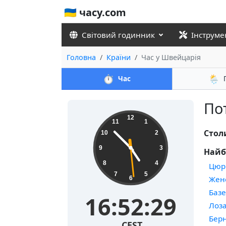
🇺🇦 часу.com
Світовий годинник
Інструме
Головна
Країни
Час у Швейцарія
⏱️
🌦️
Час
По
12
11
1
Стол
10
2
9
3
Найб
8
4
Цюр
7
5
Жен
6
Баз
16:52:29
Лоз
Бер
CEST