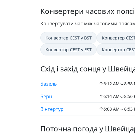
Конвертери часових поясі
Конвертувати час між часовими поясам
Конвертер CEST у BST
Конвертер CES
Конвертор CEST у EST
Конвертор CEST
Схід і захід сонця у Швейц
↑
↓
Базель
6:12 AM
8:58
↑
↓
Берн
6:14 AM
8:56
↑
↓
Вінтертур
6:08 AM
8:53
Поточна погода у Швейца