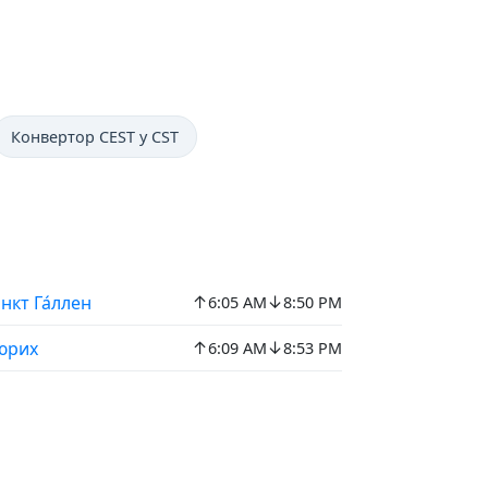
Конвертор CEST у CST
↑
↓
нкт Га́ллен
6:05 AM
8:50 PM
↑
↓
юрих
6:09 AM
8:53 PM