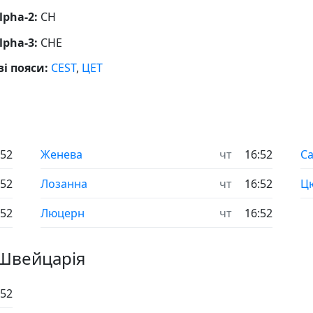
lpha-2:
CH
lpha-3:
CHE
і пояси:
CEST
,
ЦЕТ
:52
Женева
чт
16:52
Са
:52
Лозанна
чт
16:52
Ц
:52
Люцерн
чт
16:52
 Швейцарія
:52