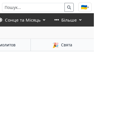
🇺🇦
▾
Сонце та Місяць
Більше
🎉
молитов
Свята