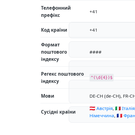
Телефонний
+41
префікс
Код країни
+41
Формат
поштового
####
індексу
Регекс поштового
^(\d{4})$
індексу
Мови
DE-CH (de-CH), FR-CH 
🇦🇹 Австрія
,
🇮🇹 Італія
Сусідні країни
Німеччина
,
🇫🇷 Фра