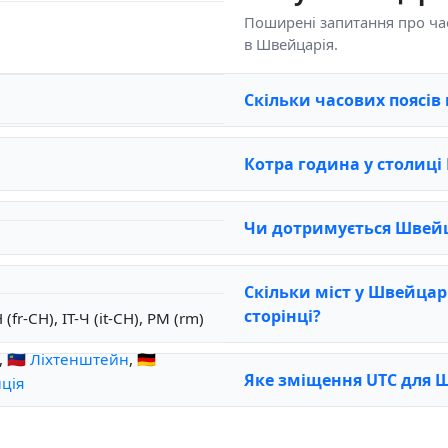
Поширені запитання про часо
в Швейцарія.
Скільки часових поясів
Котра година у столиці
Чи дотримується Швейц
Скільки міст у Швейцарі
сторінці?
(fr-CH), ІТ-Ч (it-CH), РМ (rm)
,
🇱🇮 Ліхтенштейн
,
🇩🇪
Яке зміщення UTC для 
нція