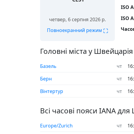
ISO A
ISO A
четвер, 6 серпня 2026 р.
Часов
⛶
Повноекранний режим
Головні міста у Швейцарія
Базель
чт
16
Берн
чт
16
Вінтертур
чт
16
Всі часові пояси IANA для
Europe/Zurich
чт
16