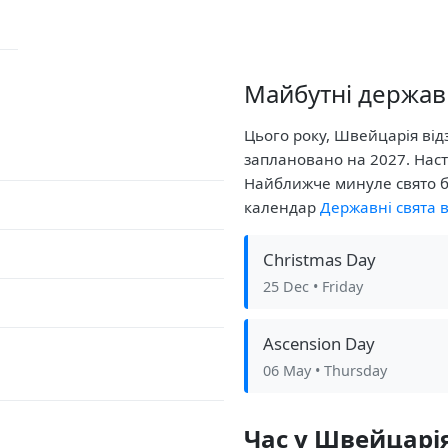
Майбутні держав
Цього року, Швейцарія відз
заплановано на 2027. Наст
Найближче минуле свято б
календар
Державні свята 
Christmas Day
25 Dec
• Friday
Ascension Day
06 May
• Thursday
Час у Швейцарі