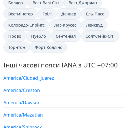
Болдер
Вест Валі Сіті
Вест Джордан
Вестмінстер
Грілі
Денвер
Ель-Пасо
Колорадо-Спрінгс
Лас-Крусес
Лейквуд
Прово
Пуебло
Сентеніал
Солт-Лейк-Сіті
Торнтон
Форт Коллінс
Інші часові пояси IANA з UTC −07:00
America/Ciudad_Juarez
America/Creston
America/Dawson
America/Mazatlan
America/Shiprock