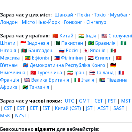
Зараз час у цих міст:
Шанхай
·
Пекін
·
Токіо
·
Мумбаї
·
Лондон
·
Місто Нью-Йорк
·
Гонконг
·
Сінгапур
Зараз час у країнах:
🇨🇳 Китай
|
🇮🇳 Індія
|
🇺🇸 Сполучені
Штати
|
🇮🇩 Індонезія
|
🇵🇰 Пакистан
|
🇧🇷 Бразилія
|
🇳🇬
Нігерія
|
🇧🇩 Бангладеш
|
🇷🇺 Росія
|
🇯🇵 Японія
|
🇲🇽
Мексика
|
🇪🇹 Ефіопія
|
🇵🇭 Філіппіни
|
🇪🇬 Єгипет
|
🇻🇳
Вʼєтнам
|
🇨🇩 Демократична Республіка Конго
|
🇩🇪
Німеччина
|
🇹🇷 Туреччина
|
🇮🇷 Іран
|
🇹🇭 Таїланд
|
🇫🇷
Франція
|
🇬🇧 Велика Британія
|
🇮🇹 Італія
|
🇿🇦 Південна
Африка
|
🇹🇿 Танзанія
|
Зараз час у
часові пояси
:
UTC
|
GMT
|
CET
|
PST
|
MST
|
CST
|
EST
|
EET
|
IST
|
Китай (CST)
|
JST
|
AEST
|
SAST
|
MSK
|
NZST
|
Безкоштовно
віджети
для вебмайстрів: