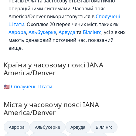
поясів IANA та застосовуються автоматично
операційними системами. Часовий пояс
America/Denver використовується в
Сполучені
Штати
. Охоплює 20 перелічених міст, таких як
Аврора
,
Альбукерке
,
Арвуда
та
Біллінгс
, усі з яких
мають однаковий поточний час, показаний
вище.
Країни у часовому поясі IANA
America/Denver
🇺🇸 Сполучені Штати
Міста у часовому поясі IANA
America/Denver
Аврора
Альбукерке
Арвуда
Біллінгс