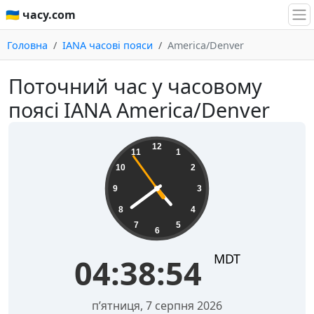
🇺🇦 часу.com
Головна
IANA часові пояси
America/Denver
Поточний час у часовому
поясі IANA America/Denver
04:38:55
12
11
1
10
2
9
3
8
4
7
5
6
MDT
04:38:55
пʼятниця, 7 серпня 2026